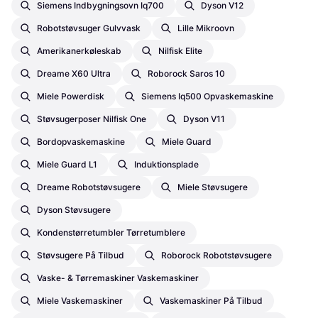
Siemens Indbygningsovn Iq700
Dyson V12
Robotstøvsuger Gulvvask
Lille Mikroovn
Amerikanerkøleskab
Nilfisk Elite
Dreame X60 Ultra
Roborock Saros 10
Miele Powerdisk
Siemens Iq500 Opvaskemaskine
Støvsugerposer Nilfisk One
Dyson V11
Bordopvaskemaskine
Miele Guard
Miele Guard L1
Induktionsplade
Dreame Robotstøvsugere
Miele Støvsugere
Dyson Støvsugere
Kondenstørretumbler Tørretumblere
Støvsugere På Tilbud
Roborock Robotstøvsugere
Vaske- & Tørremaskiner Vaskemaskiner
Miele Vaskemaskiner
Vaskemaskiner På Tilbud