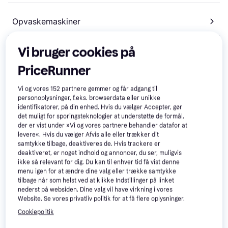
Opvaskemaskiner
Vi bruger cookies på
Tørretumblere
PriceRunner
Støvsugertilbehør
Vi og vores
152
partnere gemmer og får adgang til
personoplysninger, f.eks. browserdata eller unikke
identifikatorer, på din enhed. Hvis du vælger Accepter, gør
det muligt for sporingsteknologier at understøtte de formål,
Mikrobølgeovne
der er vist under »Vi og vores partnere behandler datafor at
levere«. Hvis du vælger Afvis alle eller trækker dit
samtykke tilbage, deaktiveres de. Hvis trackere er
Tilbehør til hvidevarer
deaktiveret, er noget indhold og annoncer, du ser, muligvis
ikke så relevant for dig. Du kan til enhver tid få vist denne
menu igen for at ændre dine valg eller trække samtykke
tilbage når som helst ved at klikke Indstillinger på linket
Emhætter
nederst på websiden. Dine valg vil have virkning i vores
Website. Se vores privatliv politik for at få flere oplysninger.
Cookiepolitik
Tørreskab