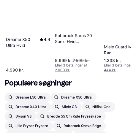
Roborock Saros 20
Dreame X50
4.4
Sonic Hvid
Ultra Hvid
Miele Guard M
Robotstøvsuger
Rød
5.999 kr.
7.599 kr.
1.333 kr.
Eller 3 betalinger af
Eller 3 betalinger 
4.990 kr.
2.000 kr.
444 kr.
Populære søgninger
Dreame L50 Ultra
Dreame X50 Ultra
Dreame X40 Ultra
Miele C3
Nilfisk One
Dyson V8
Bredde 55 Cm Køle Fryseskabe
Lille Fryser Frysere
Roborock Qrevo Edge