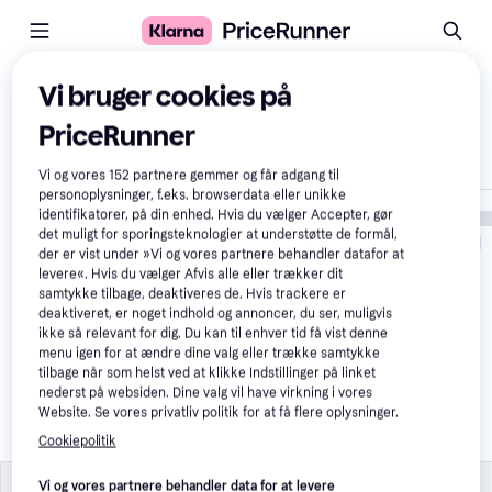
Sammenlign produkter
Vi bruger cookies på
PriceRunner
Vis kun forskelle
Vi og vores
152
partnere gemmer og får adgang til
personoplysninger, f.eks. browserdata eller unikke
identifikatorer, på din enhed. Hvis du vælger Accepter, gør
det muligt for sporingsteknologier at understøtte de formål,
der er vist under »Vi og vores partnere behandler datafor at
levere«. Hvis du vælger Afvis alle eller trækker dit
samtykke tilbage, deaktiveres de. Hvis trackere er
deaktiveret, er noget indhold og annoncer, du ser, muligvis
ikke så relevant for dig. Du kan til enhver tid få vist denne
menu igen for at ændre dine valg eller trække samtykke
tilbage når som helst ved at klikke Indstillinger på linket
House Nordic Split 
nederst på websiden. Dine valg vil have virkning i vores
Solseng
Website. Se vores privatliv politik for at få flere oplysninger.
1.499 kr.
Cookiepolitik
Produktegenskaber
Produktegenskaber
Vi og vores partnere behandler data for at levere