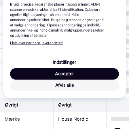
Bruge præcise geografiske placeringsoplysninger. Aktivt
scanne enhedskarakteristika til identifikation. Opbevare
Anvendelsesområde
Solbadning
og/eller tilgå oplysninger på en enhed. Måle
annonceringseffektivitet. Bruge begrænsede oplysninger til
at vælge annoncering. Tilpasset annoncering og indhold,
Armlæn
Nej
annoncerings- og indholdsmåling, målgruppeundersøgelser
og udvikling af tjenester.
Farve
Sort, Grå
Liste over partnere (leverandører)
Egenskaber
Justerbart ryglæn
Indstillinger
Medfølgende
Hynde
Accepter
tilbehør
Afvis alle
Materiale
Tekstil, Rattan, Stål
Øvrigt
Øvrigt
Mærke
House Nordic