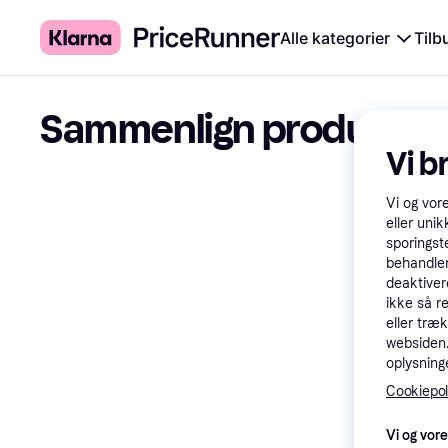
Alle kategorier
Tilb
Sammenlign produkter
Vi b
Vi og vor
eller unik
sporingst
behandler
deaktiver
ikke så r
eller træ
websiden. 
oplysninge
Cookiepoli
Vi og vor