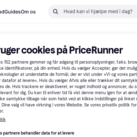
ud
Guides
Om os
ruger cookies på PriceRunner
es
152
partnere gemmer og får adgang til personoplysninger, f.eks. bro
ke identifikatorer, på din enhed. Hvis du vælger Accepter, gør det mulig
eknologier at understøtte de formål, der er vist under »Vi og vores par
 datafor at levere«. Hvis du vælger Afvis alle eller trækker dit samtykk
es de. Hvis trackere er deaktiveret, er noget indhold og annoncer, du se
elevant for dig. Du kan til enhver tid få vist denne menu igen for at ænd
kke samtykke tilbage når som helst ved at klikke Indstillinger på linket
Dine valg vil have virkning i vores Website. Se vores privatliv politik for
r.
tik
es partnere behandler data for at levere