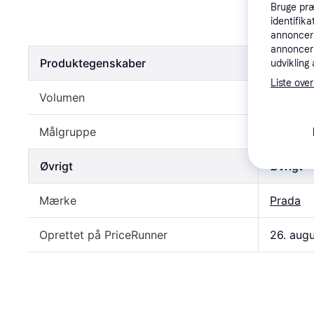
Prada Pa
Bruge præ
identifik
445 kr.
1
annonceri
annonceri
Produktegenskaber
Produkt
udvikling 
Liste over
Volumen
30.0 ml
Målgruppe
Dame
Øvrigt
Øvrigt
Mærke
Prada
Oprettet på PriceRunner
26. aug