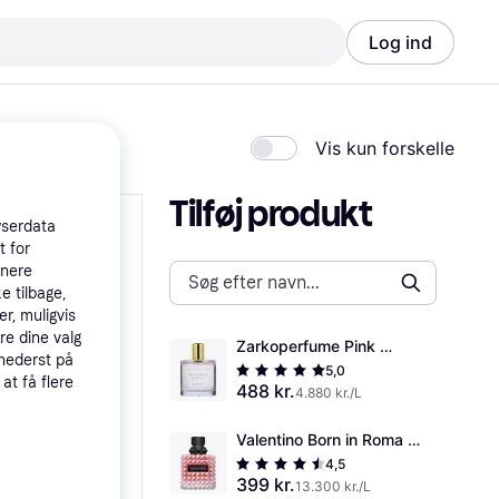
Log ind
Vis kun forskelle
Tilføj produkt
wserdata
t for
tnere
e tilbage,
r, muligvis
re dine valg
Zarkoperfume Pink 
 nederst på
Molecule 090.09 EdP 
5,0
 at få flere
488 kr.
100ml
4.880 kr./L
Valentino Born in Roma 
Donna EdP 30ml
4,5
399 kr.
13.300 kr./L