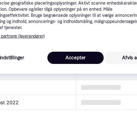
radoxe EdP 30ml
4,8
cise geografiske placeringsoplysninger. Aktivt scanne enhedskarakteri
ation. Opbevare og/eller tilgå oplysninger på en enhed. Måle
4.833 kr./L
ngseffektivitet. Bruge begrænsede oplysninger til at vælge annoncering
ng og indhold, annoncerings- og indholdsmåling, målgruppeundersøgel
egenskaber
af tjenester.
 partnere (leverandører)
Indstillinger
Accepter
Afvis a
ust 2022