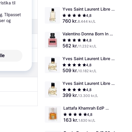
stika til
Yves Saint Laurent Libre 
. Tilpasset
EdP 90ml
4,8
760 kr.
ser og
8.444 kr./L
Valentino Donna Born In 
Roma EdP 50ml
4,8
562 kr.
11.232 kr./L
lle
Yves Saint Laurent Libre 
EdP 50ml
4,8
509 kr.
10.182 kr./L
Yves Saint Laurent Libre 
EdP 30ml
4,8
399 kr.
13.300 kr./L
Lattafa Khamrah EdP 
100ml
4,8
163 kr.
1.630 kr./L