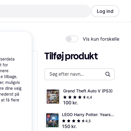
Log ind
Vis kun forskelle
Tilføj produkt
wserdata
t for
tnere
e tilbage,
r, muligvis
re dine valg
Grand Theft Auto V (PS3)
 nederst på
4,4
 at få flere
100 kr.
LEGO Harry Potter: Years 
1-4 (PS3)
4,5
150 kr.