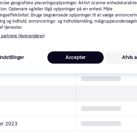
ch II: The Chronicles Edition 
cise geografiske placeringsoplysninger. Aktivt scanne enhedskarakteri
ation. Opbevare og/eller tilgå oplysninger på en enhed. Måle
ngseffektivitet. Bruge begrænsede oplysninger til at vælge annoncering
ng og indhold, annoncerings- og indholdsmåling, målgruppeundersøgel
af tjenester.
egenskaber
 partnere (leverandører)
Indstillinger
Accepter
Afvis a
ber 2023