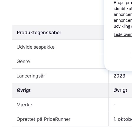
Hammerwat
Bruge præ
identifik
(PS5)
annonceri
115 kr.
annonceri
udvikling 
Produktegenskaber
Produkt
Liste over
Udvidelsespakke
Nej, Ja
Genre
Eventyr
Lanceringsår
2023
Øvrigt
Øvrigt
Mærke
-
Oprettet på PriceRunner
1. okto