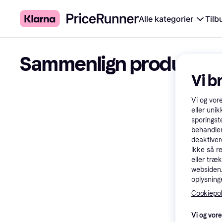
Alle kategorier
Tilb
Sammenlign produkter
Vi b
Vi og vor
eller unik
sporingst
behandler
deaktiver
ikke så r
eller træ
websiden. 
oplysninge
Cookiepoli
Vi og vor