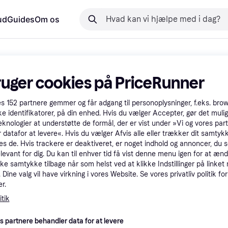
ud
Guides
Om os
ruger cookies på PriceRunner
es
152
partnere gemmer og får adgang til personoplysninger, f.eks. bro
ke identifikatorer, på din enhed. Hvis du vælger Accepter, gør det mulig
eknologier at understøtte de formål, der er vist under »Vi og vores par
 datafor at levere«. Hvis du vælger Afvis alle eller trækker dit samtykk
es de. Hvis trackere er deaktiveret, er noget indhold og annoncer, du se
elevant for dig. Du kan til enhver tid få vist denne menu igen for at ænd
kke samtykke tilbage når som helst ved at klikke Indstillinger på linket
Dine valg vil have virkning i vores Website. Se vores privatliv politik for
r.
tik
es partnere behandler data for at levere