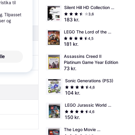
stika til
Silent Hill HD Collection 
(PS3)
3,6
. Tilpasset
183 kr.
ser og
LEGO The Lord of the 
Rings (PS3)
4,5
181 kr.
Assassins Creed II 
lle
Platinum Game Year Edition
73 kr.
Sonic Generations (PS3)
4,6
104 kr.
LEGO Jurassic World 
(PS3)
4,6
150 kr.
The Lego Movie 