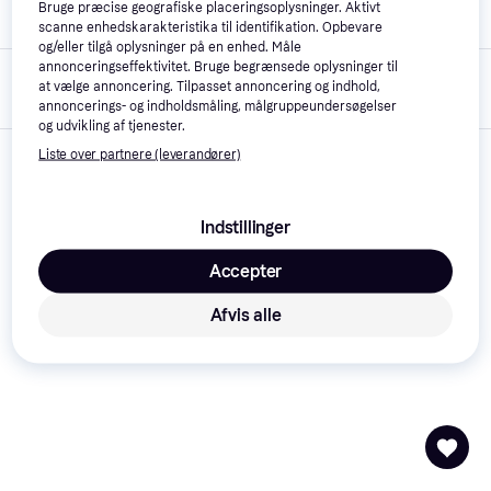
Bruge præcise geografiske placeringsoplysninger. Aktivt
Mærke
VIEGA
scanne enhedskarakteristika til identifikation. Opbevare
og/eller tilgå oplysninger på en enhed. Måle
annonceringseffektivitet. Bruge begrænsede oplysninger til
Oprettet på
21. november 
at vælge annoncering. Tilpasset annoncering og indhold,
PriceRunner
2021
annoncerings- og indholdsmåling, målgruppeundersøgelser
og udvikling af tjenester.
Liste over partnere (leverandører)
Indstillinger
Accepter
Afvis alle