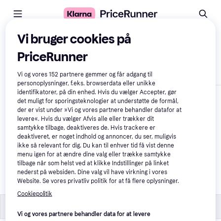
Vi bruger cookies på
Sammenlign produkter
PriceRunner
Vis kun forskelle
Vi og vores
152
partnere gemmer og får adgang til
personoplysninger, f.eks. browserdata eller unikke
identifikatorer, på din enhed. Hvis du vælger Accepter, gør
det muligt for sporingsteknologier at understøtte de formål,
der er vist under »Vi og vores partnere behandler datafor at
levere«. Hvis du vælger Afvis alle eller trækker dit
samtykke tilbage, deaktiveres de. Hvis trackere er
deaktiveret, er noget indhold og annoncer, du ser, muligvis
ikke så relevant for dig. Du kan til enhver tid få vist denne
menu igen for at ændre dine valg eller trække samtykke
VIEGA Profipress Gas 
tilbage når som helst ved at klikke Indstillinger på linket
overgangsnippel
nederst på websiden. Dine valg vil have virkning i vores
Website. Se vores privatliv politik for at få flere oplysninger.
60 kr.
Cookiepolitik
Øvrigt
Øvrigt
Vi og vores partnere behandler data for at levere