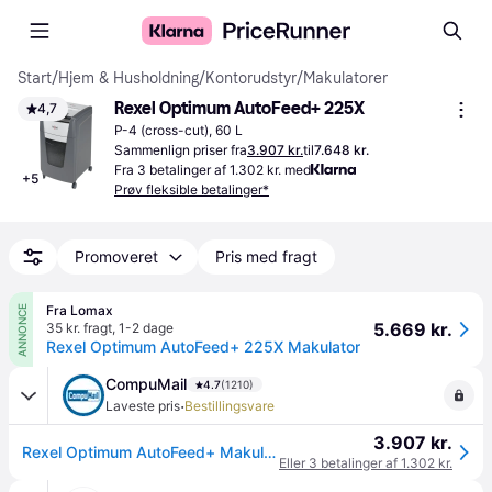
Start
/
Hjem & Husholdning
/
Kontorudstyr
/
Makulatorer
Rexel Optimum AutoFeed+ 225X
4,7
P-4 (cross-cut), 60 L
Sammenlign priser fra
3.907 kr.
til
7.648 kr.
Fra 3 betalinger af 1.302 kr. med
+
5
Prøv fleksible betalinger*
Promoveret
Pris med fragt
Fra Lomax
ANNONCE
5.669 kr.
35 kr. fragt
,
1-2 dage
Rexel Optimum AutoFeed+ 225X Makulator
CompuMail
4.7
(1210)
·
Laveste pris
Bestillingsvare
3.907 kr.
Rexel Optimum AutoFeed+ Makulator Kryds snit 4 x 25 mm --> På fjernlager, levevering hos dig 19-08-2026
Eller 3 betalinger af 1.302 kr.