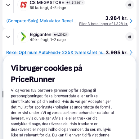
CS MEGASTORE
4.5
(1861)
59 kr. fragt
,
4-5 dage
3.984 kr.
(ComputerSalg) Makulator Rexel Optimum AutoFeed+ 225X krydsmakulering 4x25 mm (P-4)
Eller 3 betalinger af 1.328 kr.
Elgiganten
4.3
(42)
49 kr. fragt
,
1-2 dage
3.995 kr.
Rexel Optimum AutoFeed+ 225X tværskåret makulator
Lomax
Vi bruger cookies på
35 kr. fragt
,
1-2 dage
PriceRunner
5.669 kr.
Rexel Optimum AutoFeed+ 225X Makulator
Vi og vores
152
partnere gemmer og får adgang til
Annonce
personoplysninger, f.eks. browserdata eller unikke
identifikatorer, på din enhed. Hvis du vælger Accepter, gør
det muligt for sporingsteknologier at understøtte de formål,
der er vist under »Vi og vores partnere behandler datafor at
levere«. Hvis du vælger Afvis alle eller trækker dit
samtykke tilbage, deaktiveres de. Hvis trackere er
deaktiveret, er noget indhold og annoncer, du ser, muligvis
ikke så relevant for dig. Du kan til enhver tid få vist denne