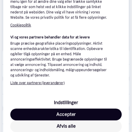
menu igen for at ændre dine valg eller trække samtykke
tilbage når som helst ved at klikke Indstillinger på linket
nederst på websiden. Dine valg vil have virkning i vores
Website. Se vores privatliv politik for at få flere oplysninger.
Cookiepolitik
Vi og vores partnere behandler data for at levere
Bruge præcise geografiske placeringsoplysninger. Aktivt
scanne enhedskarakteristika til identifikation. Opbevare
Techmaster
og/eller tilgå oplysninger på en enhed. Måle
149 kr. fragt
,
4-8 dage
annonceringseffektivitet. Bruge begrænsede oplysninger til
at vælge annoncering. Tilpasset annoncering og indhold,
annoncerings- og indholdsmåling, målgruppeundersøgelser
5.709 kr.
Makulator Optimum AutoFeed+225X P4, Rexel 2020225XEU
og udvikling af tjenester.
Liste over partnere (leverandører)
Grafical
4.8
(24)
Fri fragt
6.139 kr.
Rexel Optimum AutoFeed+ 225X Makulator.
Indstillinger
Proshop.dk
Accepter
4.8
(1280)
Bestillingsvare
Afvis alle
4.553 kr.
Rexel Makulator Optimum AutoFeed+ 225X krydsmakulering, 4x24mm P4, 225 ark