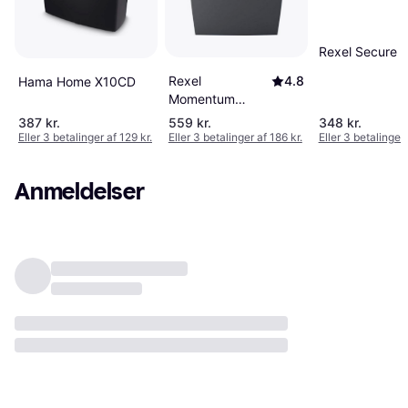
Rexel Secure 
Rexel
4.8
Hama Home X10CD
Momentum
X406
387 kr.
559 kr.
348 kr.
Eller 3 betalinger af 129 kr.
Eller 3 betalinger af 186 kr.
Eller 3 betalinger 
Anmeldelser