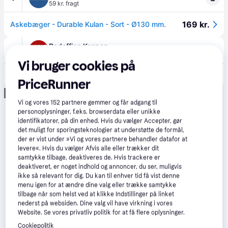
59 kr. fragt
169 kr.
Askebæger - Durable Kulan - Sort - Ø130 mm.
Redoffice Konpap
59 kr. fragt
,
1-5 dage
Vi bruger cookies på
130 kr.
Durable askebæger 60x130mm sort
PriceRunner
Annonce
Vi og vores
152
partnere gemmer og får adgang til
personoplysninger, f.eks. browserdata eller unikke
identifikatorer, på din enhed. Hvis du vælger Accepter, gør
det muligt for sporingsteknologier at understøtte de formål,
der er vist under »Vi og vores partnere behandler datafor at
levere«. Hvis du vælger Afvis alle eller trækker dit
samtykke tilbage, deaktiveres de. Hvis trackere er
deaktiveret, er noget indhold og annoncer, du ser, muligvis
ikke så relevant for dig. Du kan til enhver tid få vist denne
menu igen for at ændre dine valg eller trække samtykke
tilbage når som helst ved at klikke Indstillinger på linket
nederst på websiden. Dine valg vil have virkning i vores
Website. Se vores privatliv politik for at få flere oplysninger.
Cookiepolitik