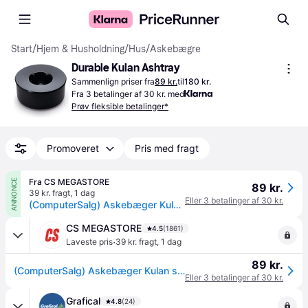
Start
/
Hjem & Husholdning
/
Hus
/
Askebægre
Durable Kulan Ashtray
Sammenlign priser fra
89 kr.
til
180 kr.
Fra 3 betalinger af 30 kr. med
Prøv fleksible betalinger*
Promoveret
Pris med fragt
Fra CS MEGASTORE
ANNONCE
89 kr.
39 kr. fragt
,
1 dag
Eller 3 betalinger af 30 kr.
(ComputerSalg) Askebæger Kulan sort Ø130mm H60mm
CS MEGASTORE
4.5
(1861)
·
Laveste pris
39 kr. fragt
,
1 dag
89 kr.
(ComputerSalg) Askebæger Kulan sort Ø130mm H60mm
Eller 3 betalinger af 30 kr.
Grafical
4.8
(24)