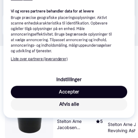
Vi og vores partnere behandler data for at levere
Bruge præcise geografiske placeringsoplysninger. Aktivt
Produktet fås også hos 
3
butikker
, som ikke er 
scanne enhedskarakteristika til identifikation. Opbevare
Vis alle
betalende kunde i denne kategori.
og/eller tilgå oplysninger på en enhed. Måle
annonceringseffektivitet. Bruge begrænsede oplysninger til
at vælge annoncering. Tilpasset annoncering og indhold,
annoncerings- og indholdsmåling, målgruppeundersøgelser
Relaterede produkter
og udvikling af tjenester.
Liste over partnere (leverandører)
Se vores forslag til andre produkter, der matcher dine 
interesser.
Vis alle
Indstillinger
Populær
Accepter
Afvis alle
Stelton Arne
5
Stelton Arne 
Jacobsen
Revolving Asht
Revolving Ashtray
6.5cm