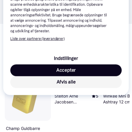
scanne enhedskarakteristika til identifikation. Opbevare
og/eller tilgå oplysninger på en enhed. Måle
annonceringseffektivitet. Bruge begrænsede oplysninger til
at vælge annoncering. Tilpasset annoncering og indhold,
annoncerings- og indholdsmåling, målgruppeundersøgelser
Relaterede produkter
og udvikling af tjenester.
Se vores forslag til andre produkter, der matcher dine 
Liste over partnere (leverandører)
interesser.
Vis alle
Indstillinger
Populær
Accepter
Afvis alle
Winkee Mini BB
Stelton Arne
5
Ashtray 12 cm
Jacobsen
Revolving Ashtray
8cm
Champ Guldbarre