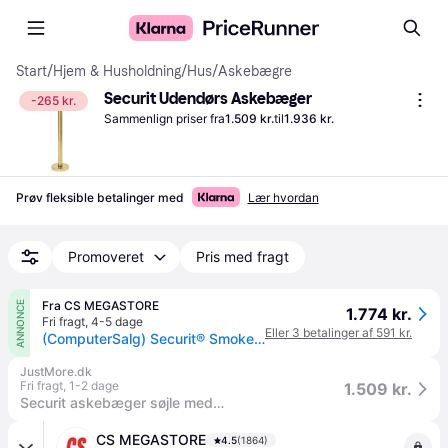
Start
/
Hjem & Husholdning
/
Hus
/
Askebægre
Securit Udendørs Askebæger
-265 kr.
Sammenlign priser fra
1.509 kr.
til
1.936 kr.
Prøv fleksible betalinger med
Lær hvordan
Promoveret
Pris med fragt
Fra CS MEGASTORE
ANNONCE
1.774 kr.
Fri fragt
,
4-5 dage
Eller 3 betalinger af 591 kr.
(ComputerSalg) Securit® Smoker Pole med fod
JustMore.dk
Fri fragt
,
1-2 dage
1.509 kr.
Securit askebæger søjle med fod 104cm til udendørsbrug guld
CS MEGASTORE
4.5
(1864)