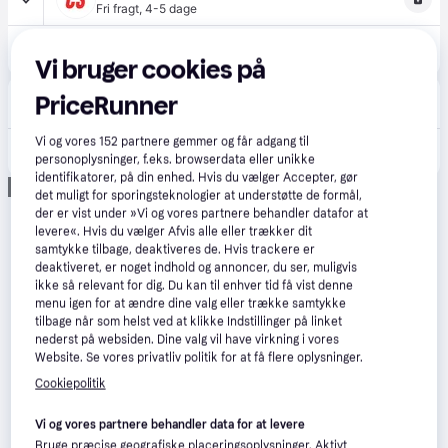
Fri fragt
,
4-5 dage
1.774 kr.
(ComputerSalg) Securit® Smoker Pole med fod
Eller 3 betalinger af 591 kr.
Vi bruger cookies på
Lomax
PriceRunner
Bestillingsvare
Vi og vores
152
partnere gemmer og får adgang til
1.936 kr.
Securit Udendørs Askebæger med fod | Guld
personoplysninger, f.eks. browserdata eller unikke
identifikatorer, på din enhed. Hvis du vælger Accepter, gør
Annonce
det muligt for sporingsteknologier at understøtte de formål,
der er vist under »Vi og vores partnere behandler datafor at
levere«. Hvis du vælger Afvis alle eller trækker dit
samtykke tilbage, deaktiveres de. Hvis trackere er
deaktiveret, er noget indhold og annoncer, du ser, muligvis
ikke så relevant for dig. Du kan til enhver tid få vist denne
menu igen for at ændre dine valg eller trække samtykke
tilbage når som helst ved at klikke Indstillinger på linket
nederst på websiden. Dine valg vil have virkning i vores
Website. Se vores privatliv politik for at få flere oplysninger.
Cookiepolitik
Vi og vores partnere behandler data for at levere
Bruge præcise geografiske placeringsoplysninger. Aktivt