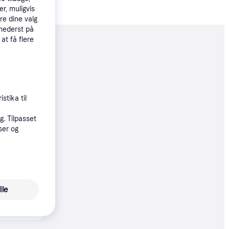
r, muligvis
re dine valg
 nederst på
 at få flere
moveret
50 kr.
83 kr./md.
stika til
øbsgaranti
. Tilpasset
ser og
50 kr.
83 kr./md.
øbsgaranti
lle
50 kr.
83 kr./md.