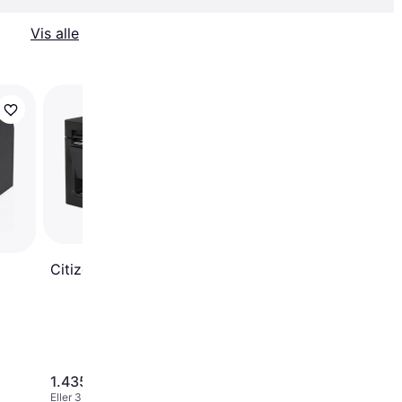
Vis alle
Epson TM-T88VII
Citizen CT-E351
1.435 kr.
2.687 kr.
Eller 3 betalinger af 478 kr.
Eller 3 betalinger af 896 kr.