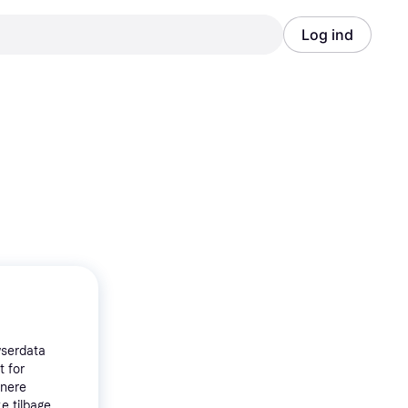
Log ind
Annonce
Annonce
wserdata
t for
tnere
e tilbage,