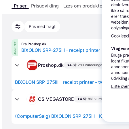
deaktiver
Priser
Prisudvikling
Læs om produktet
Specifika
ikke så r
eller træ
websiden. 
Pris med fragt
oplysninge
Cookiepoli
ANNONCE
Fra Proshop.dk
Vi og vor
Bruge præ
identifik
Proshop.dk
4.8
(1280 vurderinger)
annonceri
annonceri
udvikling 
Liste over
CS MEGASTORE
4.5
(1861 vurderinger)
Annonce