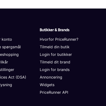
Butikker & Brands
r konto
Hvorfor PriceRunner?
de spørgsmål
Tilmeld din butik
neshopping
Login for butikker
vilkår
Tilmeld dit brand
tillinger
Login for brands
vices Act (DSA)
Annoncering
ysning
Widgets
PriceRunner API