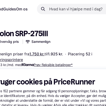
ud
Guides
Om os
olon SRP-275III
Overvåg pris
Sammenlign
nlign priser fra
1.750 kr.
til
1.925 kr.
·
Placering 
52 
i 
eringsprintere
83 kr./md. med
Prøv fleksible betalinger*
ruger cookies på PriceRunner
es
152
partnere gemmer og får adgang til personoplysninger, f.eks. bro
ke identifikatorer, på din enhed. Hvis du vælger Accepter, gør det mulig
eknologier at understøtte de formål, der er vist under »Vi og vores par
 datafor at levere«. Hvis du vælger Afvis alle eller trækker dit samtykk