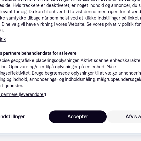
es de. Hvis trackere er deaktiveret, er noget indhold og annoncer, du se
tioner
elevant for dig. Du kan til enhver tid få vist denne menu igen for at ænd
kke samtykke tilbage når som helst ved at klikke Indstillinger på linket
Dine valg vil have virkning i vores Website. Se vores privatliv politik for
Pro
r.
tik
1.7
Fri fragt
,
5-6 dage
es partnere behandler data for at levere
BIXOLON SRP-275III - receipt printer - two-colour (monochrome) - dot-matrix - Monokrom - Dotmatrix
Eller 5
cise geografiske placeringsoplysninger. Aktivt scanne enhedskarakteri
ation. Opbevare og/eller tilgå oplysninger på en enhed. Måle
K
ngseffektivitet. Bruge begrænsede oplysninger til at vælge annoncering
ng og indhold, annoncerings- og indholdsmåling, målgruppeundersøgel
af tjenester.
1.7
BIXOLON SRP-275III - receipt printer - two-colour (monochrome) - dot-matrix - Monokrom - Dotmatrix
·
Laveste pris
Fri fragt
,
5-6 dage
Eller 5
 partnere (leverandører)
K
Indstillinger
Accepter
Afvis a
1.7
(ComputerSalg) BIXOLON SRP-275III - Kvitteringsprinter - to-farvet (monokrom) - dot-matrix - Rulle (8,3 cm) - 80 x 144 dpi - 9 pin - op til 5.1 linier/sek. - USB 2.
·
Laveste pris
Fri fragt
,
2-3 dage
Eller 5