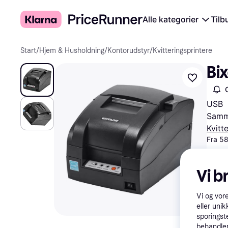
Alle kategorier
Tilb
Start
/
Hjem & Husholdning
/
Kontorudstyr
/
Kvitteringsprintere
Bix
USB
Samme
Kvitt
Fra 5
Vi b
Vi og vor
eller unik
sporingst
behandler