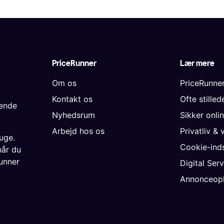
PriceRunner
Lær mere
Om os
PriceRunne
Kontakt os
Ofte stille
gende
Nyhedsrum
Sikker onli
Arbejd hos os
Privatliv & 
uge.
Cookie-inds
når du
unner
Digital Ser
Annonceopl