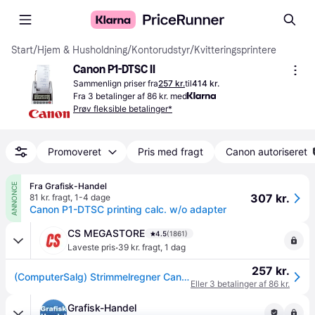
Start
/
Hjem & Husholdning
/
Kontorudstyr
/
Kvitteringsprintere
Canon P1-DTSC II
Sammenlign priser fra
257 kr.
til
414 kr.
Fra 3 betalinger af 86 kr. med
Prøv fleksible betalinger*
Promoveret
Pris med fragt
Canon autoriseret
Fra Grafisk-Handel
ANNONCE
307 kr.
81 kr. fragt
,
1-4 dage
Canon P1-DTSC printing calc. w/o adapter
CS MEGASTORE
4.5
(1861)
·
Laveste pris
39 kr. fragt
,
1 dag
257 kr.
(ComputerSalg) Strimmelregner Canon P1-DTSC - printing calculator (uden adapter)
Eller 3 betalinger af 86 kr.
Grafisk-Handel