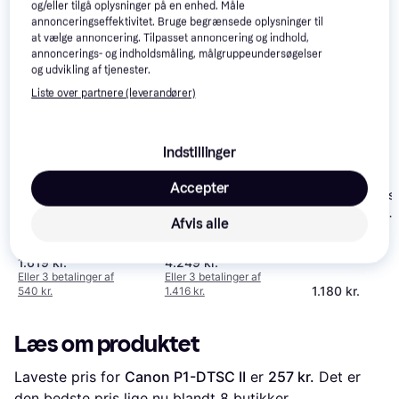
og/eller tilgå oplysninger på en enhed. Måle
annonceringseffektivitet. Bruge begrænsede oplysninger til
at vælge annoncering. Tilpasset annoncering og indhold,
annoncerings- og indholdsmåling, målgruppeundersøgelser
og udvikling af tjenester.
Liste over partnere (leverandører)
Indstillinger
Accepter
Star Micronics
TSP143IIU+
Epson TM U220IIB
Afvis alle
Epson TM-L90
Kvitteringsprin
102
direkte
1.619 kr.
4.249 kr.
Eller 3 betalinger af
Eller 3 betalinger af
1.180 kr.
540 kr.
1.416 kr.
Læs om produktet
Laveste pris for 
Canon P1-DTSC II
 er 
257 kr.
 Det er 
den bedste pris lige nu blandt 
8
 butikker.