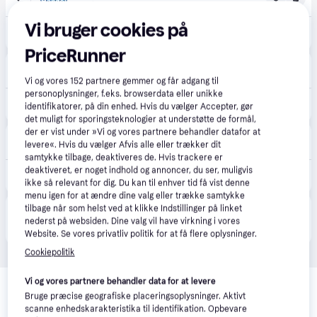
81 kr. fragt
,
1-4 dage
Vi bruger cookies på
307 kr.
Canon P1-DTSC printing calc. w/o adapter
PriceRunner
Grafical
4.8
(24)
59 kr. fragt
Vi og vores
152
partnere gemmer og får adgang til
personoplysninger, f.eks. browserdata eller unikke
399 kr.
Strimmelregner - Canon P1-DTSC - 12 cifre - Sølv - Uden AC adapter.
identifikatorer, på din enhed. Hvis du vælger Accepter, gør
det muligt for sporingsteknologier at understøtte de formål,
der er vist under »Vi og vores partnere behandler datafor at
Huma
levere«. Hvis du vælger Afvis alle eller trækker dit
40 kr. fragt
,
2-4 dage
samtykke tilbage, deaktiveres de. Hvis trackere er
deaktiveret, er noget indhold og annoncer, du ser, muligvis
355 kr.
Canon P1-DTSC printing calc. w/o adapter
ikke så relevant for dig. Du kan til enhver tid få vist denne
menu igen for at ændre dine valg eller trække samtykke
tilbage når som helst ved at klikke Indstillinger på linket
Produktet fås også hos 
2
butikker
, som ikke er 
Vis alle
nederst på websiden. Dine valg vil have virkning i vores
betalende kunde i denne kategori.
Website. Se vores privatliv politik for at få flere oplysninger.
Cookiepolitik
Relaterede produkter
Vi og vores partnere behandler data for at levere
Bruge præcise geografiske placeringsoplysninger. Aktivt
Se vores forslag til andre produkter, der matcher dine 
scanne enhedskarakteristika til identifikation. Opbevare
interesser.
Vis alle