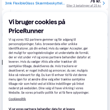
76 kr.
3mk FlexibleGlass Skærmbeskyttelse til Apple iPad 7 - 10,2" (7H)
Eller 3 betalinger af 25 kr.
CS MEGASTORE
4.5
(1861)
39 kr. fragt
,
4-5 dage
Vi bruger cookies på
85 kr.
(ComputerSalg) 3MK FlexibleGlass, 1 stk
PriceRunner
Eller 3 betalinger af 28 kr.
Proshop.dk
4.8
(1280)
Vi og vores
152
partnere gemmer og får adgang til
Bestillingsvare
personoplysninger, f.eks. browserdata eller unikke
identifikatorer, på din enhed. Hvis du vælger Accepter, gør
85 kr.
det muligt for sporingsteknologier at understøtte de formål,
3mk FlexibleGlass 11'' - Apple iPad 7 10.2"
Eller 3 betalinger af 28 kr.
der er vist under »Vi og vores partnere behandler datafor at
levere«. Hvis du vælger Afvis alle eller trækker dit
Annonce
samtykke tilbage, deaktiveres de. Hvis trackere er
deaktiveret, er noget indhold og annoncer, du ser, muligvis
ikke så relevant for dig. Du kan til enhver tid få vist denne
menu igen for at ændre dine valg eller trække samtykke
tilbage når som helst ved at klikke Indstillinger på linket
nederst på websiden. Dine valg vil have virkning i vores
Website. Se vores privatliv politik for at få flere oplysninger.
Cookiepolitik
Vi og vores partnere behandler data for at levere