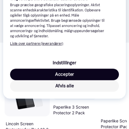
Bruge præcise geografiske placeringsoplysninger. Aktivt
scanne enhedskarakteristika til identifikation. Opbevare
og/eller tilgå oplysninger på en enhed. Måle
annonceringseffektivitet. Bruge begrænsede oplysninger til
at vælge annoncering. Tilpasset annoncering og indhold,
annoncerings- og indholdsmåling, målgruppeundersøgelser
og udvikling af tjenester.
Liste over partnere (leverandører)
Relaterede produkter
Se vores forslag til andre produkter, der matcher dine 
interesser.
Vis alle
Indstillinger
Accepter
Trender
Afvis alle
Paperlike 3 Screen
Protector 2 Pack
Paperlike Scre
Lincoln Screen
Protector iPad 