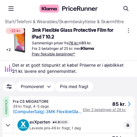
Start
/
Telefoni & Wearables
/
Skærmbeskyttelse & Skærmfiltre
3mk Flexible Glass Protective Film for 
-22 kr.
iPad 7 10.2
Sammenlign priser fra
76 kr.
til
85 kr.
Fra 3 betalinger af 25 kr. med
+
2
Prøv fleksible betalinger*
Det er et godt tidspunkt at købe! Priserne er i øjeblikket 
21 kr.
 lavere end gennemsnittet.
Promoveret
Pris med fragt
Fra CS MEGASTORE
ANNONCE
85 kr.
39 kr. fragt
,
4-5 dage
Eller 3 betalinger af 28 kr.
(ComputerSalg) 3MK FlexibleGlass, 1 stk
avXperten
4.8
(428)
·
Laveste pris
49 kr. fragt
,
1 dag