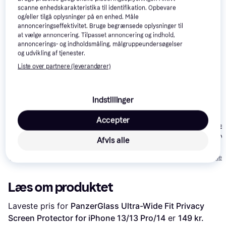
scanne enhedskarakteristika til identifikation. Opbevare
og/eller tilgå oplysninger på en enhed. Måle
annonceringseffektivitet. Bruge begrænsede oplysninger til
at vælge annoncering. Tilpasset annoncering og indhold,
annoncerings- og indholdsmåling, målgruppeundersøgelser
og udvikling af tjenester.
Displex Real Glass
Privacy Screen
Liste over partnere (leverandører)
Protector with
Mounting Frame for
iPhone 13/13 Pro/14
PanzerGlass Ultra
Indstillinger
Wide Fit Privacy
Skærmbeskyttelse til
Accepter
Zagg Invisibl
iPhone 16e/14/13/13
Glass Elite Pri
Pro
Afvis alle
360 Screen Pr
149 kr.
190 kr.
131 kr.
for iPhone 13/
Eller 3 betalinger af 50 kr.
Eller 3 betalinger af 63 kr.
Eller 3 betalinger 
Pro/14
Læs om produktet
Laveste pris for 
PanzerGlass Ultra-Wide Fit Privacy 
Screen Protector for iPhone 13/13 Pro/14
 er 
149 kr.