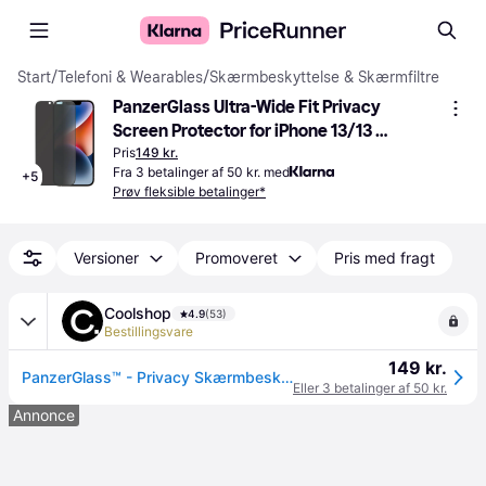
Start
/
Telefoni & Wearables
/
Skærmbeskyttelse & Skærmfiltre
PanzerGlass Ultra-Wide Fit Privacy 
Screen Protector for iPhone 13/13 
Pro/14
Pris
149 kr.
Fra 3 betalinger af 50 kr. med
+
5
Prøv fleksible betalinger*
Versioner
Promoveret
Pris med fragt
Coolshop
4.9
(53)
Bestillingsvare
149 kr.
PanzerGlass™ - Privacy Skærmbeskyttelse Apple iPhone 14 - 13 - 13 Pro - Ultra-Wide Fit - Prismatch
Eller 3 betalinger af 50 kr.
Annonce