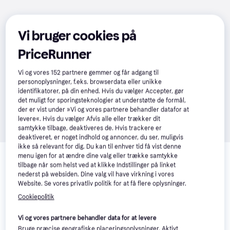
Vi bruger cookies på
PriceRunner
Vi og vores
152
partnere gemmer og får adgang til
personoplysninger, f.eks. browserdata eller unikke
identifikatorer, på din enhed. Hvis du vælger Accepter, gør
det muligt for sporingsteknologier at understøtte de formål,
der er vist under »Vi og vores partnere behandler datafor at
levere«. Hvis du vælger Afvis alle eller trækker dit
samtykke tilbage, deaktiveres de. Hvis trackere er
deaktiveret, er noget indhold og annoncer, du ser, muligvis
Relaterede produkter
ikke så relevant for dig. Du kan til enhver tid få vist denne
menu igen for at ændre dine valg eller trække samtykke
tilbage når som helst ved at klikke Indstillinger på linket
Se vores forslag til andre produkter, der matcher dine 
nederst på websiden. Dine valg vil have virkning i vores
interesser.
Vis alle
Website. Se vores privatliv politik for at få flere oplysninger.
Cookiepolitik
Vi og vores partnere behandler data for at levere
Bruge præcise geografiske placeringsoplysninger. Aktivt