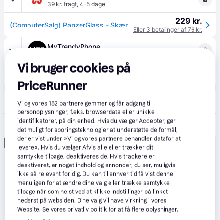
39 kr. fragt
,
4-5 dage
229 kr.
(ComputerSalg) PanzerGlass - Skærmbeskytter for mobiltelefon - ultrabred pasform - rammefarve sort - for Google Pixel 8
Eller 3 betalinger af 76 kr.
MyTrendyPhone
39 kr. fragt
,
1 dag
Vi bruger cookies på
249 kr.
Google Pixel 8 PanzerGlass Ultra-Wide Fit Hærdet Glas - Sort Kant
Eller 3 betalinger af 83 kr.
PriceRunner
Proshop.dk
4.8
(1280)
Vi og vores
152
partnere gemmer og får adgang til
39 kr. fragt
,
1 dag
personoplysninger, f.eks. browserdata eller unikke
259 kr.
identifikatorer, på din enhed. Hvis du vælger Accepter, gør
PanzerGlass Screen Protector Google Pixel 8 | Ultra-Wide Fit
det muligt for sporingsteknologier at understøtte de formål,
Eller 3 betalinger af 86 kr.
der er vist under »Vi og vores partnere behandler datafor at
Annonce
levere«. Hvis du vælger Afvis alle eller trækker dit
samtykke tilbage, deaktiveres de. Hvis trackere er
deaktiveret, er noget indhold og annoncer, du ser, muligvis
ikke så relevant for dig. Du kan til enhver tid få vist denne
menu igen for at ændre dine valg eller trække samtykke
tilbage når som helst ved at klikke Indstillinger på linket
nederst på websiden. Dine valg vil have virkning i vores
Website. Se vores privatliv politik for at få flere oplysninger.