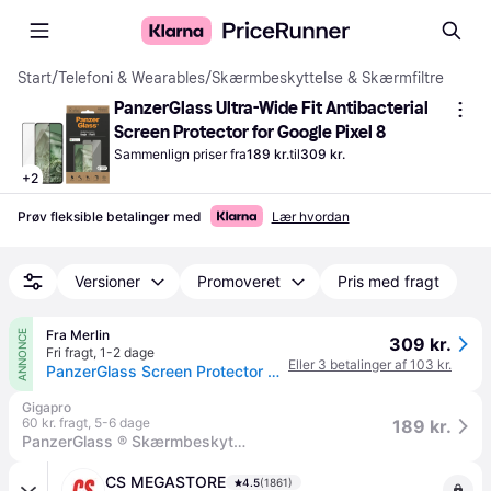
Start
/
Telefoni & Wearables
/
Skærmbeskyttelse & Skærmfiltre
PanzerGlass Ultra-Wide Fit Antibacterial 
Screen Protector for Google Pixel 8
Sammenlign priser fra
189 kr.
til
309 kr.
+
2
Prøv fleksible betalinger med
Lær hvordan
Versioner
Promoveret
Pris med fragt
Fra Merlin
ANNONCE
309 kr.
Fri fragt
,
1-2 dage
Eller 3 betalinger af 103 kr.
PanzerGlass Screen Protector Google Pixel 8 | Ultra-Wide Fit
Gigapro
60 kr. fragt
,
5-6 dage
189 kr.
PanzerGlass ® Skærmbeskyttelse Google Pixel 8 | Ultra-Wide Fit
CS MEGASTORE
4.5
(1861)