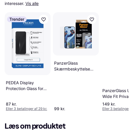
interesser.
Vis alle
Trender
PanzerGlass
Skærmbeskyttelse
iPhone 16 Pro
PEDEA Display
Protection Glass for
PanzerGlass Ul
Google Pixel 8
Wide Fit Priva
Skærmbeskyttel
87 kr.
149 kr.
iPhone 16e/14
99 kr.
Eller 3 betalinger af 29 kr.
Eller 3 betalinger 
Pro
Læs om produktet