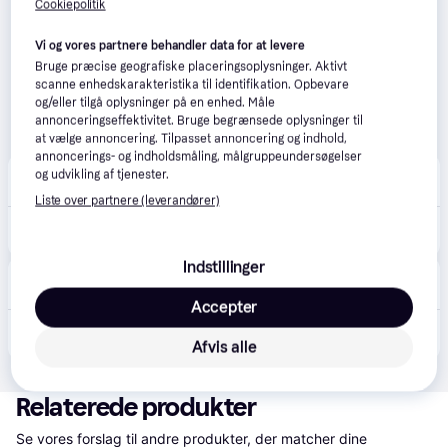
Cookiepolitik
Vi og vores partnere behandler data for at levere
Bruge præcise geografiske placeringsoplysninger. Aktivt
scanne enhedskarakteristika til identifikation. Opbevare
og/eller tilgå oplysninger på en enhed. Måle
annonceringseffektivitet. Bruge begrænsede oplysninger til
at vælge annoncering. Tilpasset annoncering og indhold,
annoncerings- og indholdsmåling, målgruppeundersøgelser
Merlin
4.7
(161)
og udvikling af tjenester.
Fri fragt
,
1-2 dage
Liste over partnere (leverandører)
309 kr.
PanzerGlass Screen Protector Google Pixel 8 | Ultra-Wide Fit
Eller 3 betalinger af 103 kr.
Indstillinger
happii.dk
4.7
(127)
33 kr. fragt
,
1-2 dage
Accepter
279 kr.
PanzerGlass Screen Protector Google Pixel 8 | Ultra-Wide Fit
Eller 3 betalinger af 93 kr.
Afvis alle
Relaterede produkter
Se vores forslag til andre produkter, der matcher dine 