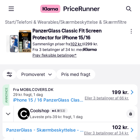
Start
/
Telefoni & Wearables
/
Skærmbeskyttelse & Skærmfiltre
PanzerGlass Classic Fit Screen 
Protector for iPhone 15/16
Sammenlign priser fra
102 kr.
til
299 kr.
Fra 3 betalinger af 34 kr. med
Prøv fleksible betalinger*
Promoveret
Pris med fragt
Fra MOBILCOVERS.DK
ANNONCE
199 kr.
29 kr. fragt
,
1 dag
Eller 3 betalinger af 66 kr.
iPhone 15 / 16 PanzerGlass Classic Fit Skærmbeskyttelse m. EasyAligner - Platinum Strength - Gennemsigtig
Coolshop
4.9
(53)
·
Laveste pris
39 kr. fragt
,
1 dag
102 kr.
PanzerGlass - Skærmbeskyttelse - iPhone 16 - 15 - Classic Fit - Klar til levering - Prismatch
Eller 3 betalinger af 34 kr.