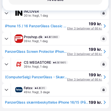
169 kr.
PanzerGlass PG iPhone 16 Classic Fit Screen Protector.
INCOVER
30 kr. fragt
,
1 dag
199 kr.
iPhone 15 / 16 PanzerGlass Classic Fit Beskyttelsesglas m. EasyAligner - Platinum Strength - Gennemsigtig
Eller 3 betalinger af 66 kr.
Proshop.dk
4.8
(1280)
39 kr. fragt
,
1 dag
199 kr.
PanzerGlass Screen Protector iPhone 16 | 15 | Classic Fit
Eller 3 betalinger af 66 kr.
CS MEGASTORE
4.5
(1861)
39 kr. fragt
,
1 dag
199 kr.
(ComputerSalg) PanzerGlass - Skærmbeskytter for mobiltelefon - klassisk pasform - glas - for Apple iPhone 15, 16
Eller 3 betalinger af 66 kr.
Føtex
4.8
(31)
49 kr. fragt
,
3 dage
199 kr.
PanzerGlass skærmbeskyttelse iPhone 16/15 (På lager i butik)