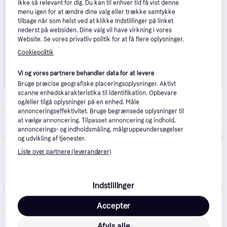
ikke så relevant for dig. Du kan til enhver tid få vist denne
menu igen for at ændre dine valg eller trække samtykke
tilbage når som helst ved at klikke Indstillinger på linket
nederst på websiden. Dine valg vil have virkning i vores
Website. Se vores privatliv politik for at få flere oplysninger.
Cookiepolitik
Vi og vores partnere behandler data for at levere
Bruge præcise geografiske placeringsoplysninger. Aktivt
scanne enhedskarakteristika til identifikation. Opbevare
MyTrendyPhone
og/eller tilgå oplysninger på en enhed. Måle
39 kr. fragt
,
1 dag
annonceringseffektivitet. Bruge begrænsede oplysninger til
179 kr.
at vælge annoncering. Tilpasset annoncering og indhold,
iPhone 16/15 PanzerGlass Classic Fit Skærmbeskyttelse Hærdet Glas - 9H
Eller 3 betalinger af 60 kr.
annoncerings- og indholdsmåling, målgruppeundersøgelser
og udvikling af tjenester.
MOBILCOVERS.DK
5.0
(1)
Liste over partnere (leverandører)
29 kr. fragt
,
1 dag
199 kr.
iPhone 15 / 16 PanzerGlass Classic Fit Skærmbeskyttelse m. EasyAligner - Platinum Strength - Gennemsigtig
Eller 3 betalinger af 66 kr.
Indstillinger
Grafical
4.8
(24)
Accepter
59 kr. fragt
Afvis alle