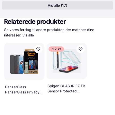
Vis alle (17)
Relaterede produkter
Se vores forslag til andre produkter, der matcher dine 
interesser.
Vis alle
-22 kr.
Spigen GLAS.tR EZ Fit
PanzerGlass
Sensor Protected
PanzerGlass Privacy
Screen Ptotector for
Skærmbeskyttelse
iPhone 15/16 2 - Pack
iPhone ''24 6.1 15
Ultra-Wide Fit