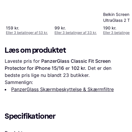
Belkin ScreenF
UltraGlass 2 T
Screen Protect
159 kr.
99 kr.
190 kr.
iPhone 14 Pro/
Eller 3 betalinger af 53 kr.
Eller 3 betalinger af 33 kr.
Eller 3 betalinger 
Læs om produktet
Laveste pris for 
PanzerGlass Classic Fit Screen 
Protector for iPhone 15/16
 er 
102 kr.
 Det er den 
bedste pris lige nu blandt 
23
 butikker.
Sammenlign:
PanzerGlass Skærmbeskyttelse & Skærmfiltre
Specifikationer