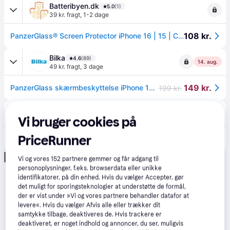
Batteribyen.dk
5.0
(1)
39 kr. fragt
,
1-2 dage
108 kr.
PanzerGlass® Screen Protector iPhone 16 | 15 | Classic Fit
Bilka
4.6
(89)
14. aug.
49 kr. fragt
,
3 dage
149 kr.
PanzerGlass skærmbeskyttelse iPhone 16/15
199 kr.
Zinuss
5.0
(3)
Vi bruger cookies på
25 kr. fragt
,
1-2 dage
PriceRunner
175 kr.
PanzerGlass Screen Protector iPhone 16 classic fit
Annonce
Vi og vores
152
partnere gemmer og får adgang til
personoplysninger, f.eks. browserdata eller unikke
identifikatorer, på din enhed. Hvis du vælger Accepter, gør
det muligt for sporingsteknologier at understøtte de formål,
der er vist under »Vi og vores partnere behandler datafor at
levere«. Hvis du vælger Afvis alle eller trækker dit
samtykke tilbage, deaktiveres de. Hvis trackere er
deaktiveret, er noget indhold og annoncer, du ser, muligvis