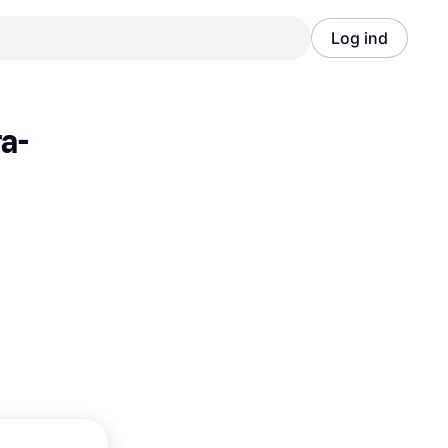
Log ind
Annonce
Annonce
a-