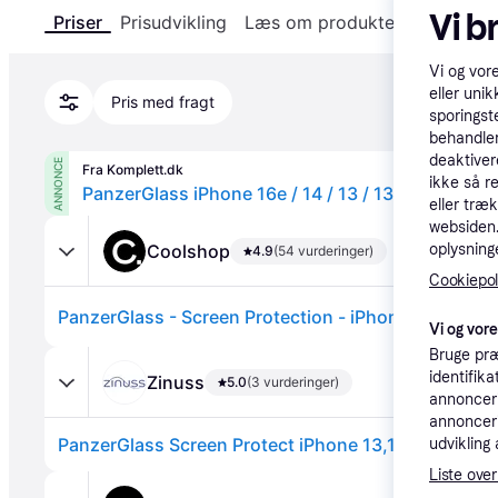
Vi b
Priser
Prisudvikling
Læs om produktet
Specifika
Vi og vor
eller unik
Pris med fragt
sporingst
behandler
deaktiver
ANNONCE
Fra Komplett.dk
ikke så r
PanzerGlass iPhone 16e / 14 / 13 / 13 Pro Skærm
eller træ
websiden. 
Coolshop
oplysninge
4.9
(54 vurderinger)
Cookiepoli
Vi og vor
Bruge præ
identifik
Zinuss
5.0
(3 vurderinger)
annonceri
annonceri
PanzerGlass Screen Protect iPhone 13,13 Pro,14,16
udvikling 
Liste over