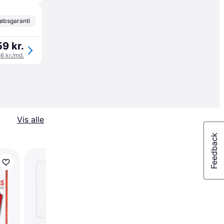
øbsgaranti
9 kr.
86 kr./md.
Vis alle
-29 kr.
Displex Real Glass Sc
Protector for iPhone 
Pro/14