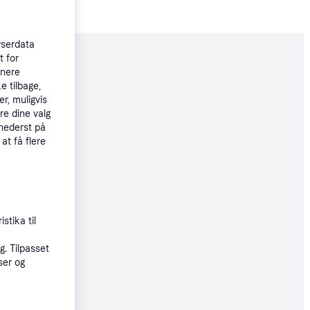
wserdata
t for
moveret
tnere
e tilbage,
r, muligvis
59 kr.
re dine valg
 nederst på
 at få flere
øbsgaranti
39 kr.
46 kr./md.
stika til
øbsgaranti
. Tilpasset
ser og
72 kr.