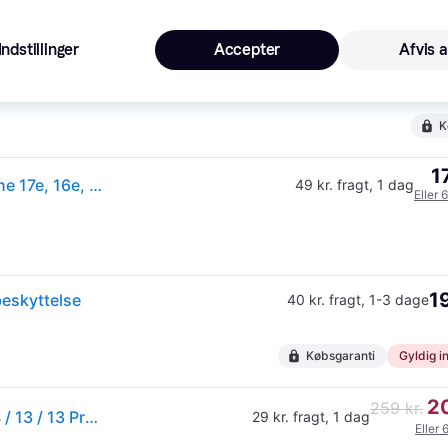
K
Indstillinger
Accepter
Afvis a
1
iPhone 17e/16e/14/13/13 Pro PanzerGlass Ultra-Wide Fit EasyAligner Hærdet Glas - Sort Kant
39 kr. fragt
,
1 dag
Eller 
K
1
PanzerGlass Ultra-Wide Fit Skærmbeskytter til iPhone 17e, 16e, 14, 13, 13 Pro - Sort Kant
49 kr. fragt
,
1 dag
Eller 
1
beskyttelse
40 kr. fragt
,
1-3 dage
Købsgaranti
Gyldig in
20
259 kr.
PanzerGlass® Skærmbeskytter iPhone 17e / 16e / 14 / 13 / 13 Pro Ultra-Wide Fit med EasyAligner - Gennemsigtig
29 kr. fragt
,
1 dag
Eller 