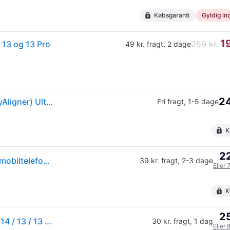
Købsgaranti
Gyldig ind
1
 13 og 13 Pro
259 kr.
49 kr. fragt
,
2 dage
24
PanzerGlass iPhone 16e Screen Protector (with EasyAligner) Ultra Wide Fit
Fri fragt
,
1-5 dage
K
22
(ComputerSalg) PanzerGlass - Skærmbeskytter for mobiltelefon - ultra-bred pasform m. EasyAligner - glas - rammefarve sort
39 kr. fragt
,
2-3 dage
Eller 
K
25
PanzerGlass® Skærmbeskytter til iPhone 17e / 16e / 14 / 13 / 13 Pro - Ultra-Wide Beskyttelse - Inkl. EasyAligner - Gennemsigtig
30 kr. fragt
,
1 dag
Eller 