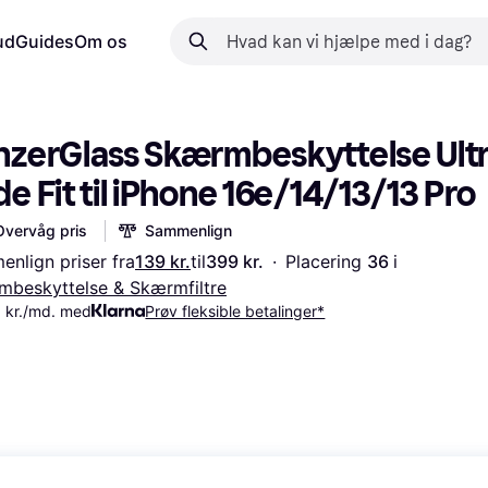
ud
Guides
Om os
nzerGlass Skærmbeskyttelse Ultr
e Fit til iPhone 16e/14/13/13 Pro
Overvåg pris
Sammenlign
nlign priser fra
139 kr.
til
399 kr.
·
Placering 
36 
i 
beskyttelse & Skærmfiltre
 kr./md. med
Prøv fleksible betalinger*