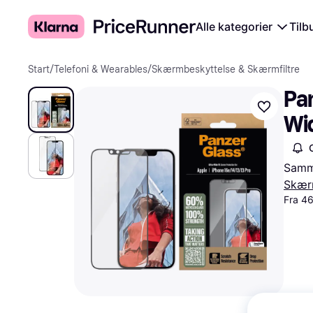
Alle kategorier
Tilb
Start
/
Telefoni & Wearables
/
Skærmbeskyttelse & Skærmfiltre
Pa
Wid
Samme
Skærm
Fra 46