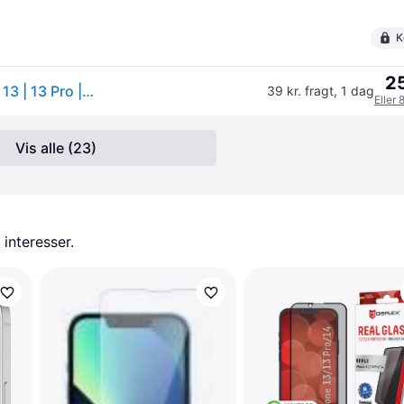
K
25
PanzerGlass Screen Protector iPhone 17e | 16e | 14 | 13 | 13 Pro | Ultra-Wide Fit w. EasyAligner
39 kr. fragt
,
1 dag
Eller 
Vis alle (23)
 interesser.