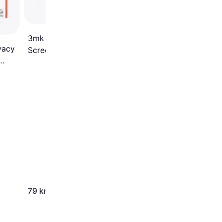
3mk ARC + Curved
vacy
Screen Protector for
iPhone 13/13 Pro
120 kr.
79 kr.
Eller 3 betalinger af 40 kr.