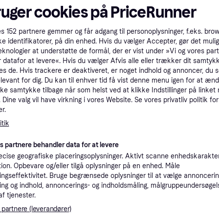
ruger cookies på PriceRunner
tioner
es
152
partnere gemmer og får adgang til personoplysninger, f.eks. bro
ke identifikatorer, på din enhed. Hvis du vælger Accepter, gør det mulig
Pro
eknologier at understøtte de formål, der er vist under »Vi og vores par
 datafor at levere«. Hvis du vælger Afvis alle eller trækker dit samtykk
es de. Hvis trackere er deaktiveret, er noget indhold og annoncer, du se
2
elevant for dig. Du kan til enhver tid få vist denne menu igen for at ænd
59 kr. fragt
,
2-6 dage
beskytter
kke samtykke tilbage når som helst ved at klikke Indstillinger på linket
Dine valg vil have virkning i vores Website. Se vores privatliv politik for
r.
K
tik
1
PanzerGlass - Screen Protection - iPhone 16e - 14 - 13 - 13 Pro - Ultra-Wide Fit - Klar til levering - Prismatch
·
Laveste pris
39 kr. fragt
,
1 dag
Eller 
es partnere behandler data for at levere
cise geografiske placeringsoplysninger. Aktivt scanne enhedskarakteri
ation. Opbevare og/eller tilgå oplysninger på en enhed. Måle
K
ngseffektivitet. Bruge begrænsede oplysninger til at vælge annoncering
ng og indhold, annoncerings- og indholdsmåling, målgruppeundersøgel
1
E
af tjenester.
25 kr. fragt
,
1-2 dage
 partnere (leverandører)