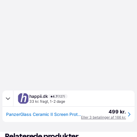
happii.dk
4.7
(127)
33 kr. fragt
,
1-2 dage
499 kr.
PanzerGlass Ceramic II Screen Protector iPhone 17 Pro Max | Ultra-Wide Fit w. EasyAligner
Eller 3 betalinger af 166 kr.
Relaterede produkter