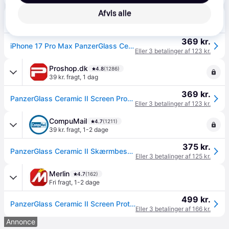
Afvis alle
INCOVER
30 kr. fragt
,
1 dag
369 kr.
iPhone 17 Pro Max PanzerGlass Ceramic Skærmbeskyttelsesglas m. EasyAligner - Ultra Wide Fit - Gennemsigtig
Eller 3 betalinger af 123 kr.
Proshop.dk
4.8
(1286)
39 kr. fragt
,
1 dag
369 kr.
PanzerGlass Ceramic II Screen Protector iPhone 17 Pro Max | Ultra-Wide Fit w. EasyAligner
Eller 3 betalinger af 123 kr.
CompuMail
4.7
(1211)
39 kr. fragt
,
1-2 dage
375 kr.
PanzerGlass Ceramic II Skærmbeskytter til iPhone 17 Pro Max --> På lager, levering hos dig 07-08-2026
Eller 3 betalinger af 125 kr.
Merlin
4.7
(162)
Fri fragt
,
1-2 dage
499 kr.
PanzerGlass Ceramic II Screen Protector iPhone 17 Pro Max | Ultra-Wide Fit w. EasyAligner
Eller 3 betalinger af 166 kr.
Annonce