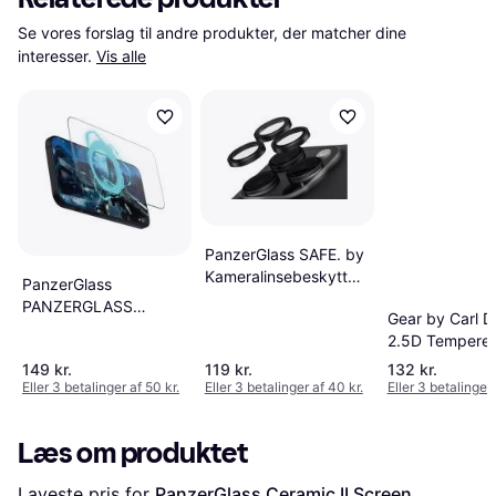
Se vores forslag til andre produkter, der matcher dine 
interesser.
Vis alle
PanzerGlass SAFE. by
Kameralinsebeskytter
PanzerGlass
Sort iPhone ''24 6.3
PANZERGLASS
Gear by Carl D
Pro 6.9 Pro
GAMING
2.5D Tempered
SKÆRMBESKYTTELSE
Screen Protect
149 kr.
119 kr.
132 kr.
IPHONE '24 6.9 PRO
iPhone 12 Pro
Eller 3 betalinger af 50 kr.
Eller 3 betalinger af 40 kr.
Eller 3 betalinger 
ULTRA-WIDE FIT
Læs om produktet
Laveste pris for 
PanzerGlass Ceramic II Screen 