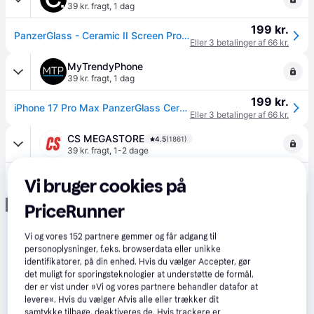
39 kr. fragt
,
1 dag
199 kr.
PanzerGlass - Ceramic II Screen Protector iPhone - 17 Pro Max - UWF w. EasyAligner - Klar til levering - Prismatch
Eller 3 betalinger af 66 kr.
MyTrendyPhone
39 kr. fragt
,
1 dag
199 kr.
iPhone 17 Pro Max PanzerGlass Ceramic II Protection Ultra-Wide Fit EasyAligner Skærmbeskyttelse Hærdet Glas - 9H - Sort kant
Eller 3 betalinger af 66 kr.
CS MEGASTORE
4.5
(1861)
39 kr. fragt
,
1-2 dage
217 kr.
(ComputerSalg) PanzerGlass Ceramic Protection II - Skærmbeskytter for mobiltelefon - ultra-bred pasform m. EasyAligner - glas - rammefarve sort - for Apple iPhone 1
Vi bruger cookies på
Eller 3 betalinger af 72 kr.
Annonce
PriceRunner
Vi og vores
152
partnere gemmer og får adgang til
personoplysninger, f.eks. browserdata eller unikke
identifikatorer, på din enhed. Hvis du vælger Accepter, gør
det muligt for sporingsteknologier at understøtte de formål,
der er vist under »Vi og vores partnere behandler datafor at
levere«. Hvis du vælger Afvis alle eller trækker dit
samtykke tilbage, deaktiveres de. Hvis trackere er