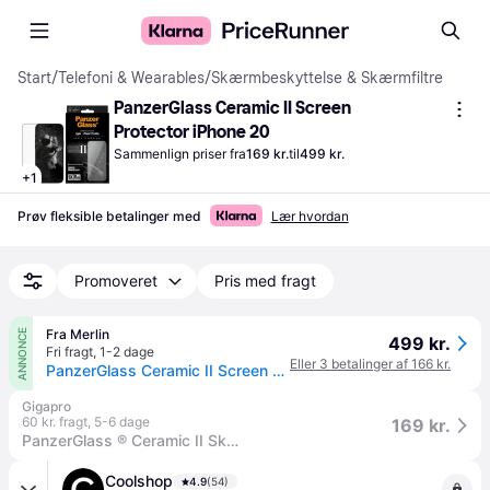
Start
/
Telefoni & Wearables
/
Skærmbeskyttelse & Skærmfiltre
PanzerGlass Ceramic II Screen 
Protector iPhone 20
Sammenlign priser fra
169 kr.
til
499 kr.
+
1
Prøv fleksible betalinger med
Lær hvordan
Promoveret
Pris med fragt
Fra Merlin
ANNONCE
499 kr.
Fri fragt
,
1-2 dage
Eller 3 betalinger af 166 kr.
PanzerGlass Ceramic II Screen Protector iPhone 17 Pro Max | Ultra-Wide Fit w. EasyAligner
Gigapro
60 kr. fragt
,
5-6 dage
169 kr.
PanzerGlass ® Ceramic II Skærmbeskyttelse iPhone 17 Pro Max | Ultra-Wide Fit m. EasyAligner
Coolshop
4.9
(54)