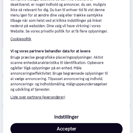
deaktiveret, er noget indhold og annoncer, du ser, muligvis
ikke så relevant for dig. Du kan til enhver tid få vist denne
menu igen for at ændre dine valg eller trække samtykke
tilbage når som helst ved at klikke Indstillinger på linket
nederst på websiden. Dine valg vil have virkning i vores
Website. Se vores privatliv politik for at få flere oplysninger.
Cookiepolitik
JBeShop
Vi og vores partnere behandler data for at levere
35 kr. fragt
,
1-2 dage
Bruge præcise geografiske placeringsoplysninger. Aktivt
scanne enhedskarakteristika til identifikation. Opbevare
238 kr.
PanzerGlass Ceramic II Skærmbeskytter til iPhone 17 Pro Max
og/eller tilgå oplysninger på en enhed. Måle
annonceringseffektivitet. Bruge begrænsede oplysninger til
at vælge annoncering. Tilpasset annoncering og indhold,
Gucca
4.8
(406)
annoncerings- og indholdsmåling, målgruppeundersøgelser
40 kr. fragt
,
1-3 dage
og udvikling af tjenester.
Liste over partnere (leverandører)
250 kr.
Panzerglass - Iphone 17 Pro Max - Ceramic Ii Protection - Uwf
MOBILCOVERS.DK
5.0
(1)
9. aug.
29 kr. fragt
,
1 dag
Indstillinger
295 kr.
369 kr.
Accepter
PanzerGlass iPhone 17 Pro Max Ceramic Skærmbeskyttelse m. EasyAligner - Ultra Wide Fit - Gennemsigtig
Eller 3 betalinger af 98 kr.