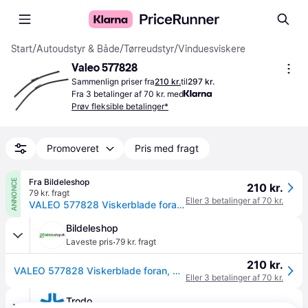
Start
/
Autoudstyr & Både
/
Tørreudstyr
/
Vinduesviskere
Valeo 577828
Sammenlign priser fra
210 kr.
til
297 kr.
Fra 3 betalinger af 70 kr. med
Prøv fleksible betalinger*
Promoveret
Pris med fragt
Fra Bildeleshop
ANNONCE
210 kr.
79 kr. fragt
Eller 3 betalinger af 70 kr.
VALEO 577828 Viskerblade foran, 450mm, med formonteret adapter, Pinch Tab
Bildeleshop
·
Laveste pris
79 kr. fragt
210 kr.
VALEO 577828 Viskerblade foran, 450mm, med formonteret adapter, Pinch Tab
Eller 3 betalinger af 70 kr.
Trodo