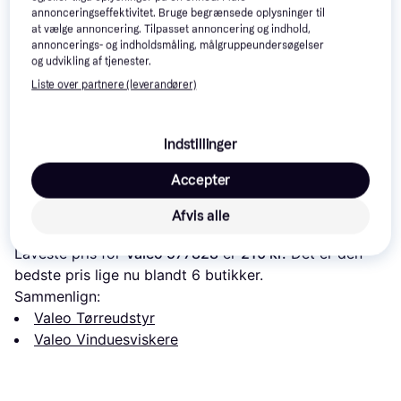
interesser.
Vis alle
annonceringseffektivitet. Bruge begrænsede oplysninger til
at vælge annoncering. Tilpasset annoncering og indhold,
annoncerings- og indholdsmåling, målgruppeundersøgelser
Populær
Trender
og udvikling af tjenester.
Liste over partnere (leverandører)
Bosch A027S
Bosch A621S
Indstillinger
Bosch H 353
161 kr.
59 kr.
139 kr.
Accepter
Læs om produktet
Afvis alle
Laveste pris for 
Valeo 577828
 er 
210 kr.
 Det er den 
bedste pris lige nu blandt 
6
 butikker.
Sammenlign:
Valeo Tørreudstyr
Valeo Vinduesviskere