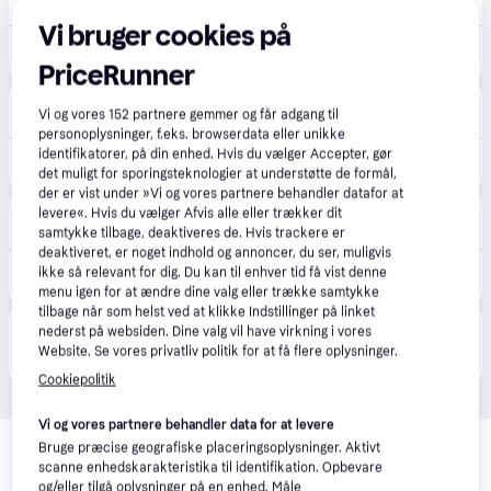
2-3 dage
Vi bruger cookies på
282 kr.
Viskerblad VALEO 577828.
Eller 3 betalinger af 94 kr.
PriceRunner
bildeleekspert.dk
Vi og vores
152
partnere gemmer og får adgang til
79 kr. fragt
personoplysninger, f.eks. browserdata eller unikke
identifikatorer, på din enhed. Hvis du vælger Accepter, gør
214 kr.
VALEO 577828 Viskerblade foran, 450mm, med formonteret adapter, beigefügter Adapter: GEN2B, stk.
det muligt for sporingsteknologier at understøtte de formål,
der er vist under »Vi og vores partnere behandler datafor at
levere«. Hvis du vælger Afvis alle eller trækker dit
Autodoc.dk
samtykke tilbage, deaktiveres de. Hvis trackere er
deaktiveret, er noget indhold og annoncer, du ser, muligvis
211 kr.
ikke så relevant for dig. Du kan til enhver tid få vist denne
VALEO Viskerblade BMW,ALPINA 577828 61615A43587,2349870,61612349870 Vinduesviskere,Viskerblad
Eller 3 betalinger af 70 kr.
menu igen for at ændre dine valg eller trække samtykke
tilbage når som helst ved at klikke Indstillinger på linket
Produktet fås også hos 
1
butik
, som ikke er betalende 
nederst på websiden. Dine valg vil have virkning i vores
Vis alle
Website. Se vores privatliv politik for at få flere oplysninger.
kunde i denne kategori.
Cookiepolitik
Vi og vores partnere behandler data for at levere
Relaterede produkter
Bruge præcise geografiske placeringsoplysninger. Aktivt
scanne enhedskarakteristika til identifikation. Opbevare
Se vores forslag til andre produkter, der matcher dine 
og/eller tilgå oplysninger på en enhed. Måle