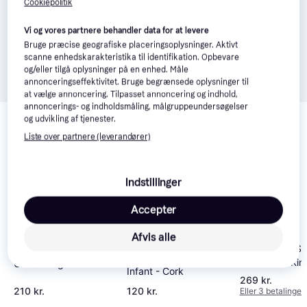
Cookiepolitik
Vi og vores partnere behandler data for at levere
Bruge præcise geografiske placeringsoplysninger. Aktivt
scanne enhedskarakteristika til identifikation. Opbevare
og/eller tilgå oplysninger på en enhed. Måle
annonceringseffektivitet. Bruge begrænsede oplysninger til
at vælge annoncering. Tilpasset annoncering og indhold,
annoncerings- og indholdsmåling, målgruppeundersøgelser
Relaterede produkter
og udvikling af tjenester.
Se vores forslag til andre produkter, der matcher dine 
Liste over partnere (leverandører)
interesser.
Vis alle
Indstillinger
-89 kr.
-19 kr.
Accepter
Afvis alle
Birkenstock S
Crocs Classic Chunky
Hummel Sandal Velcro
Milano Eva Kin
Glitter Clog T - Pink
Infant - Cork
Rosa
269 kr.
210 kr.
120 kr.
Eller 3 betalinger 