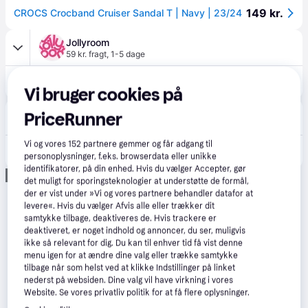
149 kr.
CROCS Crocband Cruiser Sandal T | Navy | 23/24
Jollyroom
59 kr. fragt
,
1-5 dage
209 kr.
Crocs Crocband Cruiser Kids Clogs, Navy/Varsity Red, 20-21
Vi bruger cookies på
Crocs
PriceRunner
37 kr. fragt
,
4-5 dage
Vi og vores
152
partnere gemmer og får adgang til
261 kr.
Crocs kids Toddler Crocband™ Cruiser Sandals Navy / Varsity Red 23
personoplysninger, f.eks. browserdata eller unikke
identifikatorer, på din enhed. Hvis du vælger Accepter, gør
Annonce
det muligt for sporingsteknologier at understøtte de formål,
der er vist under »Vi og vores partnere behandler datafor at
levere«. Hvis du vælger Afvis alle eller trækker dit
samtykke tilbage, deaktiveres de. Hvis trackere er
deaktiveret, er noget indhold og annoncer, du ser, muligvis
ikke så relevant for dig. Du kan til enhver tid få vist denne
menu igen for at ændre dine valg eller trække samtykke
tilbage når som helst ved at klikke Indstillinger på linket
nederst på websiden. Dine valg vil have virkning i vores
Website. Se vores privatliv politik for at få flere oplysninger.