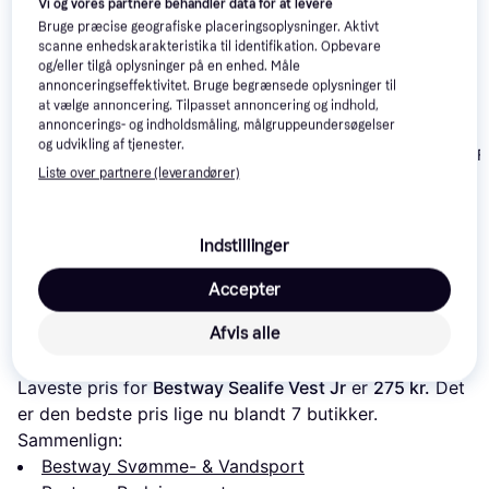
Vi og vores partnere behandler data for at levere
Bruge præcise geografiske placeringsoplysninger. Aktivt
scanne enhedskarakteristika til identifikation. Opbevare
og/eller tilgå oplysninger på en enhed. Måle
annonceringseffektivitet. Bruge begrænsede oplysninger til
at vælge annoncering. Tilpasset annoncering og indhold,
annoncerings- og indholdsmåling, målgruppeundersøgelser
og udvikling af tjenester.
Palm Peyto PF
Liste over partnere (leverandører)
ION Booster X Vest
Palm Meander Touring
Kayak PFD
Indstillinger
800 kr.
499 kr.
918 kr.
Eller 3 betalinger af 267 kr.
Accepter
Afvis alle
Læs om produktet
Laveste pris for 
Bestway Sealife Vest Jr
 er 
275 kr.
 Det 
er den bedste pris lige nu blandt 
7
 butikker.
Sammenlign:
Bestway Svømme- & Vandsport