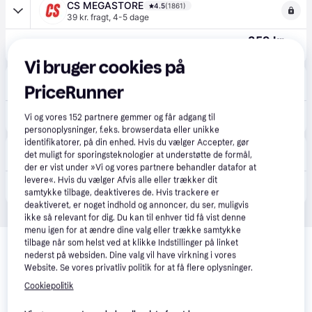
CS MEGASTORE
4.5
(1861)
39 kr. fragt
,
4-5 dage
359 kr.
(ComputerSalg) Plaukimo liemenė BECO SEALIFE 9639 8 M žalias
Eller 3 betalinger af 120 kr.
Vi bruger cookies på
Kids-world.dk
2.0
(1)
PriceRunner
Fri fragt
,
1-2 dage
400 kr.
BECO Svømmevest - Blå - BECO - 3-6 år - Svømmevest
Vi og vores
152
partnere gemmer og får adgang til
personoplysninger, f.eks. browserdata eller unikke
identifikatorer, på din enhed. Hvis du vælger Accepter, gør
Watery
4.7
(170)
det muligt for sporingsteknologier at understøtte de formål,
37 kr. fragt
,
1-2 dage
der er vist under »Vi og vores partnere behandler datafor at
levere«. Hvis du vælger Afvis alle eller trækker dit
390 kr.
Beco svømmevest til børn (1-6) - Sealife - Lyseblå/grøn
samtykke tilbage, deaktiveres de. Hvis trackere er
deaktiveret, er noget indhold og annoncer, du ser, muligvis
ikke så relevant for dig. Du kan til enhver tid få vist denne
menu igen for at ændre dine valg eller trække samtykke
Relaterede produkter
tilbage når som helst ved at klikke Indstillinger på linket
nederst på websiden. Dine valg vil have virkning i vores
Se vores forslag til andre produkter, der matcher dine 
Website. Se vores privatliv politik for at få flere oplysninger.
interesser.
Vis alle
Cookiepolitik
Trender