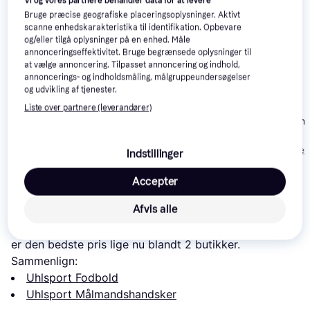
Vi og vores partnere behandler data for at levere
Bruge præcise geografiske placeringsoplysninger. Aktivt
scanne enhedskarakteristika til identifikation. Opbevare
og/eller tilgå oplysninger på en enhed. Måle
annonceringseffektivitet. Bruge begrænsede oplysninger til
at vælge annoncering. Tilpasset annoncering og indhold,
annoncerings- og indholdsmåling, målgruppeundersøgelser
Uhlsport
og udvikling af tjenester.
Målmandshandske
Uhlsport
Liste over partnere (leverandører)
Uhlsport Powerline
Powerline Supersoft
Målmandshand
Soft Flex Frame Rød
HN Sort/Rød/Hvid
Super Resist 
Hvid
599 kr.
Orange Sort H
Eller 3 betalinger 
Indstillinger
219 kr.
246 kr.
200 kr.
Accepter
Læs om produktet
Afvis alle
Laveste pris for 
Uhlsport Nitrotec Glove
 er 
199 kr.
 Det 
er den bedste pris lige nu blandt 
2
 butikker.
Sammenlign:
Uhlsport Fodbold
Uhlsport Målmandshandsker