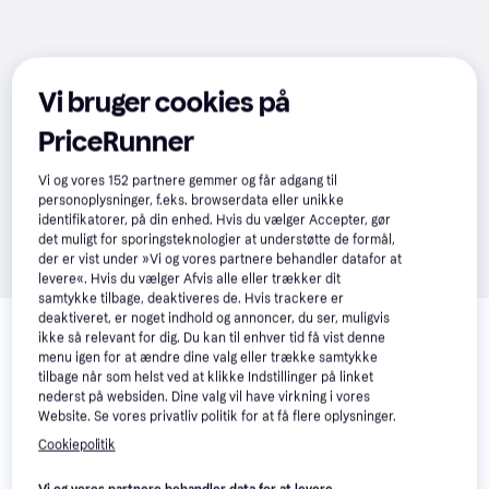
Vi bruger cookies på
PriceRunner
Vi og vores
152
partnere gemmer og får adgang til
personoplysninger, f.eks. browserdata eller unikke
identifikatorer, på din enhed. Hvis du vælger Accepter, gør
det muligt for sporingsteknologier at understøtte de formål,
der er vist under »Vi og vores partnere behandler datafor at
levere«. Hvis du vælger Afvis alle eller trækker dit
samtykke tilbage, deaktiveres de. Hvis trackere er
Relaterede produkter
deaktiveret, er noget indhold og annoncer, du ser, muligvis
ikke så relevant for dig. Du kan til enhver tid få vist denne
Se vores forslag til andre produkter, der matcher dine 
menu igen for at ændre dine valg eller trække samtykke
interesser.
Vis alle
tilbage når som helst ved at klikke Indstillinger på linket
nederst på websiden. Dine valg vil have virkning i vores
Website. Se vores privatliv politik for at få flere oplysninger.
Cookiepolitik