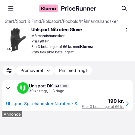
Start
/
Sport & Fritid
/
Boldsport
/
Fodbold
/
Målmandshandsker
Uhlsport Nitrotec Glove
Målmandshandsker
Pris
199 kr.
Fra 3 betalinger af 66 kr. med
+
4
Prøv fleksible betalinger*
Promoveret
Pris med fragt
Unisport DK
4.1
(18)
39 kr. fragt
,
1-3 dage
199 kr.
Uhlsport Spillehandsker Nitrotec - Sort/Grå.
Eller 3 betalinger af 66 kr.
Annonce