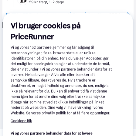
59 kr. fragt
,
1-2 dage
129 kr.
EVERLAST Double Mouthguard | Black | One Size
Vi bruger cookies på
Annonce
PriceRunner
Vi og vores
152
partnere gemmer og får adgang til
personoplysninger, f.eks. browserdata eller unikke
identifikatorer, på din enhed. Hvis du vælger Accepter, gør
det muligt for sporingsteknologier at understøtte de formål,
der er vist under »Vi og vores partnere behandler datafor at
levere«. Hvis du vælger Afvis alle eller trækker dit
samtykke tilbage, deaktiveres de. Hvis trackere er
deaktiveret, er noget indhold og annoncer, du ser, muligvis
ikke så relevant for dig. Du kan til enhver tid få vist denne
menu igen for at ændre dine valg eller trække samtykke
tilbage når som helst ved at klikke Indstillinger på linket
nederst på websiden. Dine valg vil have virkning i vores
Website. Se vores privatliv politik for at få flere oplysninger.
Cookiepolitik
Relaterede produkter
Vi og vores partnere behandler data for at levere