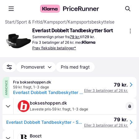
Start
/
Sport & Fritid
/
Kampsport
/
Kampsportsbeskyttelse
Everlast Dobbelt Tandbeskytter Sort
Sammenlign priser fra
79 kr.
til
129 kr.
Fra 3 betalinger af 26 kr. med
Prøv fleksible betalinger*
Promoveret
Pris med fragt
Fra bokseshoppen.dk
ANNONCE
79 kr.
59 kr. fragt
,
1-3 dage
Eller 3 betalinger af 26 kr.
Everlast Dobbelt Tandbeskytter - Sort.
bokseshoppen.dk
·
Laveste pris
59 kr. fragt
,
1-3 dage
79 kr.
Everlast Dobbelt Tandbeskytter - Sort.
Eller 3 betalinger af 26 kr.
Boozt