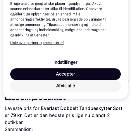
Bruge præcise geografiske placeringsoplysninger. Aktivt
Se vores forslag til andre produkter, der matcher dine 
scanne enhedskarakteristika til identifikation. Opbevare
interesser.
Vis alle
og/eller tilgå oplysninger på en enhed. Måle
annonceringseffektivitet. Bruge begrænsede oplysninger til
at vælge annoncering. Tilpasset annoncering og indhold,
annoncerings- og indholdsmåling, målgruppeundersøgelser
og udvikling af tjenester.
Liste over partnere (leverandører)
Nike Alpha Mouth
Indstillinger
Venum Challenger
SISU Go
Guard Black
Mouthguard -
Accepter
Red/Black
119 kr.
129 kr.
150 kr.
Eller 3 betalinger af 40 kr.
Eller 3 betalinger 
Afvis alle
Læs om produktet
Laveste pris for 
Everlast Dobbelt Tandbeskytter Sort
er 
79 kr.
 Det er den bedste pris lige nu blandt 
2
butikker.
Sammenlign: