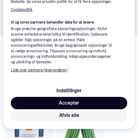
Website. Se vores privatliv politik for at få flere oplysninger.
Cookiepolitik
Vi og vores partnere behandler data for at levere
Bruge præcise geografiske placeringsoplysninger. Aktivt
scanne enhedskarakteristika til identifikation. Opbevare
Relaterede produkter
og/eller tilgå oplysninger på en enhed. Måle
annonceringseffektivitet. Bruge begrænsede oplysninger til
Se vores forslag til andre produkter, der matcher dine 
at vælge annoncering. Tilpasset annoncering og indhold,
interesser.
Vis alle
annoncerings- og indholdsmåling, målgruppeundersøgelser
og udvikling af tjenester.
Liste over partnere (leverandører)
Indstillinger
Accepter
Afvis alle