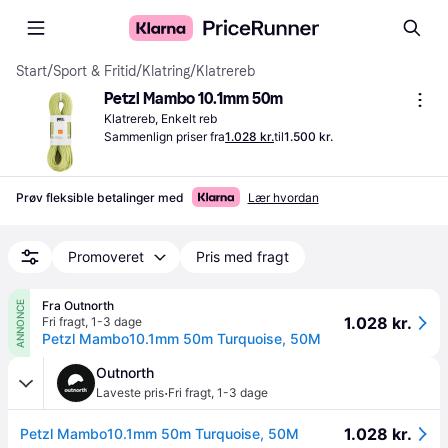
Start
/
Sport & Fritid
/
Klatring
/
Klatrereb
Petzl Mambo 10.1mm 50m
Klatrereb, Enkelt reb
Sammenlign priser fra
1.028 kr.
til
1.500 kr.
Prøv fleksible betalinger med
Lær hvordan
Promoveret
Pris med fragt
Fra Outnorth
ANNONCE
1.028 kr.
Fri fragt
,
1-3 dage
Petzl Mambo10.1mm 50m Turquoise, 50M
Outnorth
·
Laveste pris
Fri fragt
,
1-3 dage
1.028 kr.
Petzl Mambo10.1mm 50m Turquoise, 50M