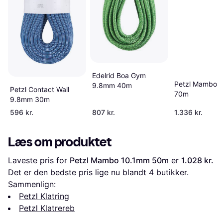
Edelrid Boa Gym
Petzl Mambo 
9.8mm 40m
Petzl Contact Wall
70m
9.8mm 30m
596 kr.
807 kr.
1.336 kr.
Læs om produktet
Laveste pris for 
Petzl Mambo 10.1mm 50m
 er 
1.028 kr.
Det er den bedste pris lige nu blandt 
4
 butikker.
Sammenlign:
Petzl Klatring
Petzl Klatrereb