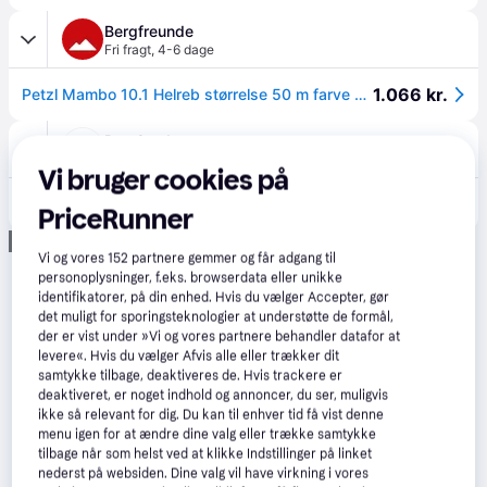
Bergfreunde
Fri fragt
,
4-6 dage
1.066 kr.
Petzl Mambo 10.1 Helreb størrelse 50 m farve grøn/hvid
Pro-Outdoor
Fri fragt
,
1-3 dage
Vi bruger cookies på
1.500 kr.
Petzl Mambo 10,1 mm - 50 meter, Turquoise
PriceRunner
Annonce
Vi og vores
152
partnere gemmer og får adgang til
personoplysninger, f.eks. browserdata eller unikke
identifikatorer, på din enhed. Hvis du vælger Accepter, gør
det muligt for sporingsteknologier at understøtte de formål,
der er vist under »Vi og vores partnere behandler datafor at
levere«. Hvis du vælger Afvis alle eller trækker dit
samtykke tilbage, deaktiveres de. Hvis trackere er
deaktiveret, er noget indhold og annoncer, du ser, muligvis
ikke så relevant for dig. Du kan til enhver tid få vist denne
menu igen for at ændre dine valg eller trække samtykke
tilbage når som helst ved at klikke Indstillinger på linket
nederst på websiden. Dine valg vil have virkning i vores