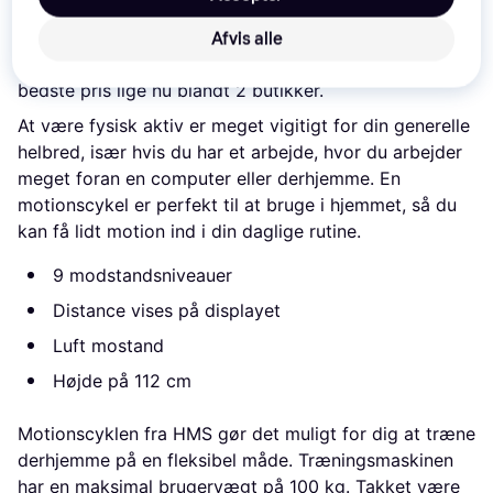
Læs om produktet
Afvis alle
Laveste pris for 
HMS MP6540
 er 
1.506 kr.
 Det er den 
bedste pris lige nu blandt 
2
 butikker.
At være fysisk aktiv er meget vigitigt for din generelle
helbred, især hvis du har et arbejde, hvor du arbejder
meget foran en computer eller derhjemme. En
motionscykel er perfekt til at bruge i hjemmet, så du
kan få lidt motion ind i din daglige rutine.
9 modstandsniveauer
Distance vises på displayet
Luft mostand
Højde på 112 cm
Motionscyklen fra HMS gør det muligt for dig at træne
derhjemme på en fleksibel måde. Træningsmaskinen
har en maksimal brugervægt på 100 kg. Takket være