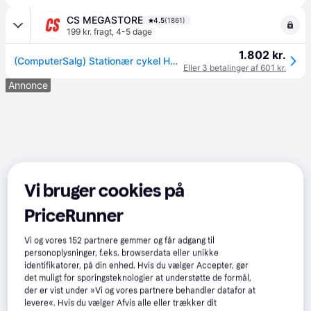
CS MEGASTORE
4.5
(1861)
199 kr. fragt
,
4-5 dage
1.802 kr.
(ComputerSalg) Stationær cykel HMS MP6540 luft
Eller 3 betalinger af 601 kr.
Annonce
Vi bruger cookies på
PriceRunner
Vi og vores
152
partnere gemmer og får adgang til
personoplysninger, f.eks. browserdata eller unikke
identifikatorer, på din enhed. Hvis du vælger Accepter, gør
det muligt for sporingsteknologier at understøtte de formål,
der er vist under »Vi og vores partnere behandler datafor at
levere«. Hvis du vælger Afvis alle eller trækker dit