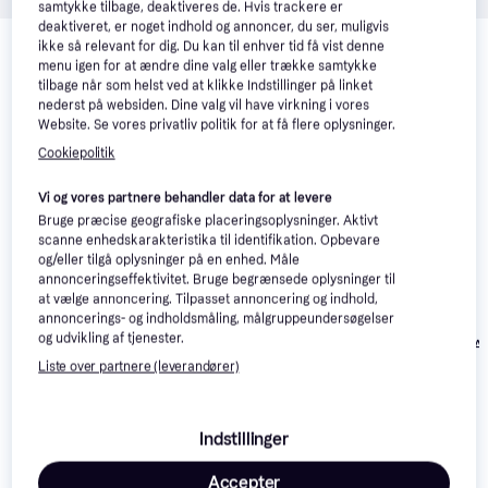
samtykke tilbage, deaktiveres de. Hvis trackere er
Relaterede produkter
deaktiveret, er noget indhold og annoncer, du ser, muligvis
ikke så relevant for dig. Du kan til enhver tid få vist denne
menu igen for at ændre dine valg eller trække samtykke
Se vores forslag til andre produkter, der matcher dine 
tilbage når som helst ved at klikke Indstillinger på linket
interesser.
Vis alle
nederst på websiden. Dine valg vil have virkning i vores
Website. Se vores privatliv politik for at få flere oplysninger.
Trender
Cookiepolitik
Vi og vores partnere behandler data for at levere
Bruge præcise geografiske placeringsoplysninger. Aktivt
scanne enhedskarakteristika til identifikation. Opbevare
og/eller tilgå oplysninger på en enhed. Måle
annonceringseffektivitet. Bruge begrænsede oplysninger til
at vælge annoncering. Tilpasset annoncering og indhold,
annoncerings- og indholdsmåling, målgruppeundersøgelser
og udvikling af tjenester.
inSPORTline Ai
Toorx BRX-AIR300
Pro
Liste over partnere (leverandører)
Schwinn Airdyne AD8
11.995 kr.
5.999 kr.
Eller 3 betalinger af
Eller 3 betalinger af
Indstillinger
9.799 kr.
3.666 kr.
2.000 kr.
Accepter