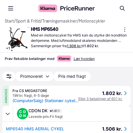
Start
/
Sport & Fritid
/
Træningsmaskiner
/
Motionscykler
HMS MP6540
Med en motionscykel fra HMS kan du styrke din kondition 
derhjemme. Med luftmodstand skaleres modstanden 
automatisk efter, hvor hårdt du træner.
Sammenlign priser fra
1.506 kr.
til
1.802 kr.
+
1
Prøv fleksible betalinger med
Lær hvordan
Promoveret
Pris med fragt
Fra CS MEGASTORE
ANNONCE
1.802 kr.
199 kr. fragt
,
4-5 dage
Eller 3 betalinger af 601 kr.
(ComputerSalg) Stationær cykel HMS MP6540 luft
CDON DK
1.0
(1)
·
Laveste pris
Fri fragt
1.506 kr.
MP6540 HMS AERIAL CYKEL