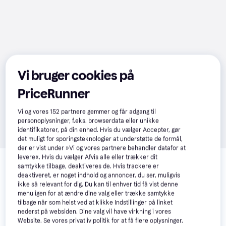
Vi bruger cookies på
PriceRunner
Vi og vores
152
partnere gemmer og får adgang til
personoplysninger, f.eks. browserdata eller unikke
identifikatorer, på din enhed. Hvis du vælger Accepter, gør
det muligt for sporingsteknologier at understøtte de formål,
der er vist under »Vi og vores partnere behandler datafor at
Relaterede produkter
levere«. Hvis du vælger Afvis alle eller trækker dit
samtykke tilbage, deaktiveres de. Hvis trackere er
Se vores forslag til andre produkter, der matcher dine 
deaktiveret, er noget indhold og annoncer, du ser, muligvis
interesser.
Vis alle
ikke så relevant for dig. Du kan til enhver tid få vist denne
menu igen for at ændre dine valg eller trække samtykke
tilbage når som helst ved at klikke Indstillinger på linket
Trender
Trender
nederst på websiden. Dine valg vil have virkning i vores
Website. Se vores privatliv politik for at få flere oplysninger.