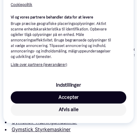
Cookiepolitik
Vi og vores partnere behandler data for at levere
Bruge præcise geografiske placeringsoplysninger. Aktivt
scanne enhedskarakteristika til identifikation. Opbevare
og/eller tilgå oplysninger på en enhed. Måle
annonceringseffektivitet. Bruge begrænsede oplysninger til
Hammer Autark 6600
at vælge annoncering. Tilpasset annoncering og indhold,
Power Station
ODIN Ragnaro
annoncerings- og indholdsmåling, målgruppeundersøgelser
Rack Multistat
ODIN Valhalla Home
og udvikling af tjenester.
144kg
Gym Multistation
Liste over partnere (leverandører)
100kg
20.999 kr.
5.499 kr.
9.999 kr.
Indstillinger
Læs om produktet
Accepter
Laveste pris for 
Gymstick Home Gym 3.0
 er 
4.449 kr.
. 
Det er den bedste pris lige nu hos 1 butik.
Afvis alle
Sammenlign:
Gymstick Træningsmaskiner
Gymstick Styrkemaskiner