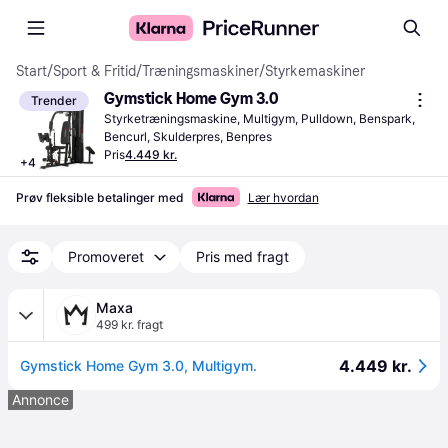
Start
/
Sport & Fritid
/
Træningsmaskiner
/
Styrkemaskiner
Gymstick Home Gym 3.0
Trender
Styrketræningsmaskine, Multigym, Pulldown, Benspark, 
Bencurl, Skulderpres, Benpres
Pris
4.449 kr.
+
4
Prøv fleksible betalinger med
Lær hvordan
Promoveret
Pris med fragt
Maxa
499 kr. fragt
4.449 kr.
Gymstick Home Gym 3.0, Multigym.
Annonce