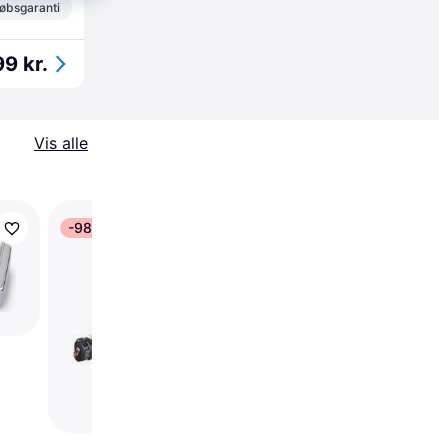
øbsgaranti
99 kr.
Vis alle
-98 kr.
KitchenAid 5K7EW