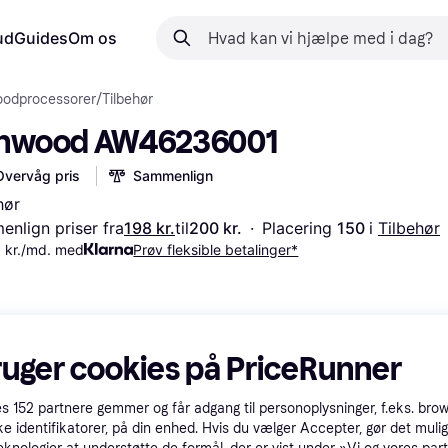
ud
Guides
Om os
oodprocessorer
/
Tilbehør
nwood AW46236001
Overvåg pris
Sammenlign
hør
nlign priser fra
198 kr.
til
200 kr.
·
Placering 
150 
i 
Tilbehør
 kr./md. med
Prøv fleksible betalinger*
ruger cookies på PriceRunner
es
152
partnere gemmer og får adgang til personoplysninger, f.eks. bro
ke identifikatorer, på din enhed. Hvis du vælger Accepter, gør det mulig