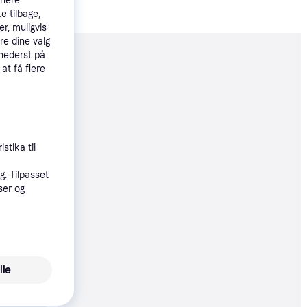
tnere
e tilbage,
r, muligvis
re dine valg
 nederst på
moveret
 at få flere
98 kr.
 66 kr./md.
stika til
øbsgaranti
. Tilpasset
98 kr.
ser og
66 kr./md.
lle
0 kr.