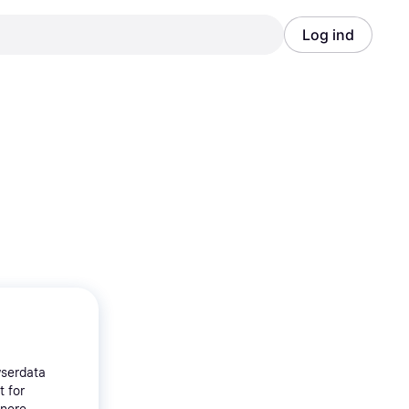
Log ind
Annonce
Annonce
wserdata
t for