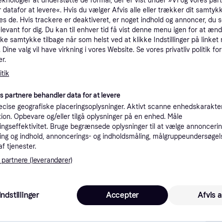
eknologier at understøtte de formål, der er vist under »Vi og vores par
tioner
 datafor at levere«. Hvis du vælger Afvis alle eller trækker dit samtykk
es de. Hvis trackere er deaktiveret, er noget indhold og annoncer, du se
elevant for dig. Du kan til enhver tid få vist denne menu igen for at ænd
kke samtykke tilbage når som helst ved at klikke Indstillinger på linket
Pro
Dine valg vil have virkning i vores Website. Se vores privatliv politik for
r.
tik
1
39 kr. fragt
,
1 dag
(ComputerSalg) Kenwood AW46236001, Sølv, Metal, AT 950B, MG 510, MG 450, 130 mm, 70 mm, 20 mm
Eller
es partnere behandler data for at levere
cise geografiske placeringsoplysninger. Aktivt scanne enhedskarakteri
K
ation. Opbevare og/eller tilgå oplysninger på en enhed. Måle
ngseffektivitet. Bruge begrænsede oplysninger til at vælge annoncering
1
ng og indhold, annoncerings- og indholdsmåling, målgruppeundersøgel
(ComputerSalg) Kenwood AW46236001, Sølv, Metal, AT 950B, MG 510, MG 450, 130 mm, 70 mm, 20 mm
·
Laveste pris
39 kr. fragt
,
1 dag
Eller 
af tjenester.
 partnere (leverandører)
Indstillinger
Accepter
Afvis a
20
39 kr. fragt
,
1-2 dage