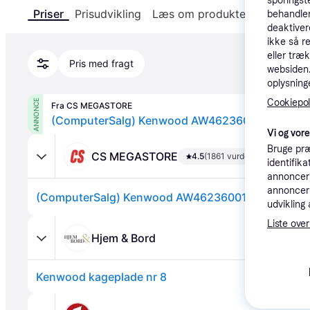
sporingst
Priser
Prisudvikling
Læs om produktet
Specifika
behandler
deaktiver
ikke så r
eller træ
Pris med fragt
websiden. 
oplysninge
Cookiepoli
ANNONCE
Fra CS MEGASTORE
Vi og vor
Bruge præ
CS MEGASTORE
4.5
(1861 vurderinger)
identifik
annonceri
annonceri
udvikling 
Liste over
Hjem & Bord
Kenwood kageplade nr 8