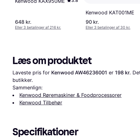
3.8
Kenwood KAX950ME
Kenwood KAT001ME
648 kr.
90 kr.
Eller 3 betalinger af 216 kr.
Eller 3 betalinger af 30 kr.
Læs om produktet
Laveste pris for 
Kenwood AW46236001
 er 
198 kr.
 De
butikker.
Sammenlign:
Kenwood Røremaskiner & Foodprocessorer
Kenwood Tilbehør
Specifikationer