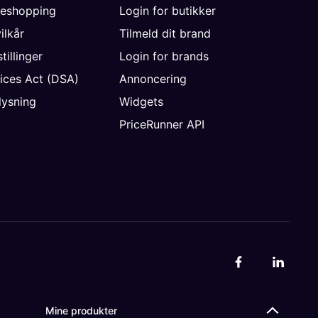
neshopping
Login for butikker
vilkår
Tilmeld dit brand
tillinger
Login for brands
vices Act (DSA)
Annoncering
ysning
Widgets
PriceRunner API
Mine produkter