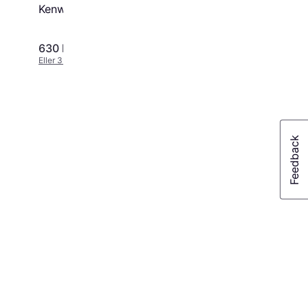
Kenwood KAX644ME
630 kr.
458 kr.
Eller 3 betalinger af 210 kr.