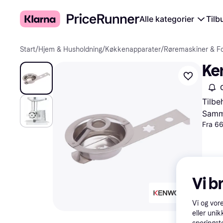
Alle kategorier
Tilb
Start
/
Hjem & Husholdning
/
Køkkenapparater
/
Røremaskiner & F
Ke
Tilbe
Samme
Fra 66
Vi b
Vi og vor
eller unik