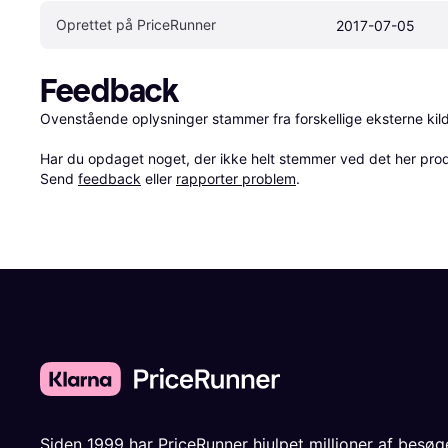
Oprettet på PriceRunner
2017-07-05
Feedback
Ovenstående oplysninger stammer fra forskellige eksterne kilde
Har du opdaget noget, der ikke helt stemmer ved det her produkt
Send 
feedback
 eller 
rapporter problem
.
Siden 1999 har PriceRunner hjulpet millioner af besø