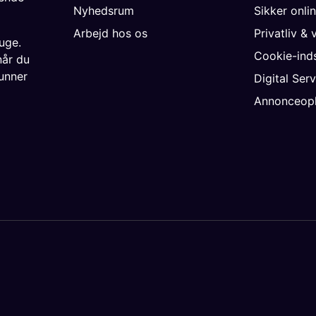
Nyhedsrum
Sikker onli
Arbejd hos os
Privatliv & 
uge.
Cookie-inds
når du
unner
Digital Ser
Annonceopl