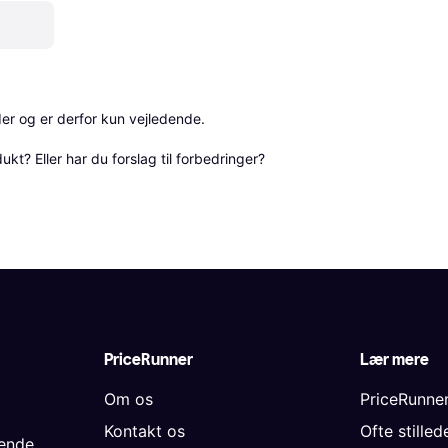
r og er derfor kun vejledende. 

? Eller har du forslag til forbedringer? 
PriceRunner
Lær mere
Om os
PriceRunne
Kontakt os
Ofte stille
gende