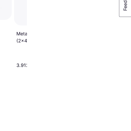
Metabo BS 18 LTX Impuls
(2x4.0Ah)
3.912 kr.
569 kr.