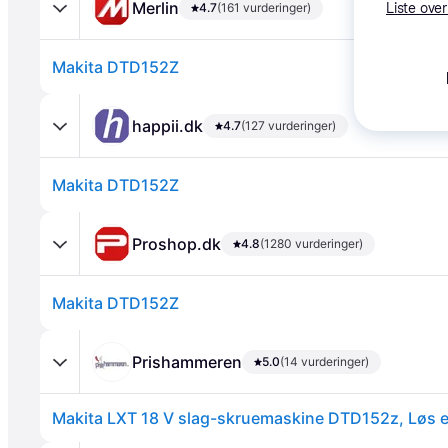
Merlin
4.7
(161 vurderinger)
Liste over
Makita DTD152Z
happii.dk
4.7
(127 vurderinger)
Makita DTD152Z
Annonce
Proshop.dk
4.8
(1280 vurderinger)
Makita DTD152Z
Prishammeren
5.0
(14 vurderinger)
Makita LXT 18 V slag-skruemaskine DTD152z, Løs 