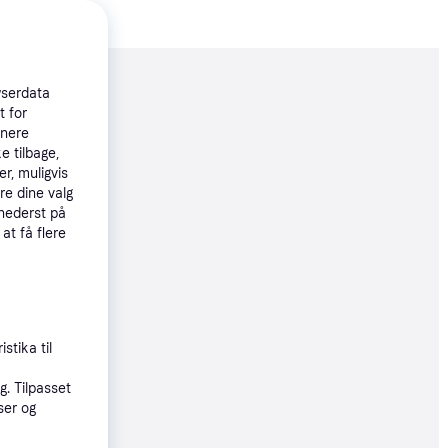
moveret
wserdata
t for
tnere
85 kr.
e tilbage,
r, muligvis
228 kr./md.
re dine valg
 nederst på
øbsgaranti
 at få flere
5 kr.
øbsgaranti
stika til
9 kr.
. Tilpasset
70 kr./md.
ser og