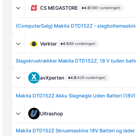
CS MEGASTORE
4.5
(1861 vurderinger)
Verkter
4.5
(86 vurderinger)
Annonce
avXperten
4.8
(428 vurderinger)
Makita DTD152Z Akku Slagnøgle Uden Batteri (18V
Ultrashop