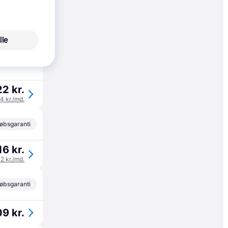
5 kr.
lle
85 kr./md.
2 kr.
74 kr./md.
øbsgaranti
16 kr.
72 kr./md.
øbsgaranti
9 kr.