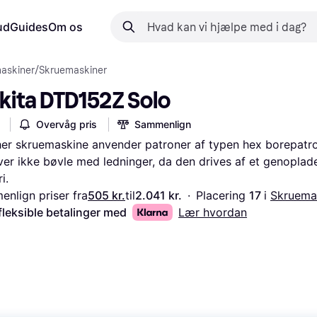
ud
Guides
Om os
askiner
/
Skruemaskiner
kita DTD152Z Solo
Overvåg pris
Sammenlign
er skruemaskine anvender patroner af typen hex borepatro
er ikke bøvle med ledninger, da den drives af et genopladel
i.
nlign priser fra
505 kr.
til
2.041 kr.
·
Placering 
17 
i 
Skruema
fleksible betalinger med
Lær hvordan