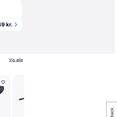
9 kr.
Vis alle
Makita DTD153Z Solo