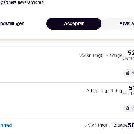
 partnere (leverandører)
55
Fri fragt
,
1-2 dage
Indstillinger
Accepter
Afvis a
Eller 1
52
33 kr. fragt
,
1-2 dage
Eller 1
K
5
39 kr. fragt
,
1 dag
Eller 1
K
50
enhed
49 kr. fragt
,
1-2 dage