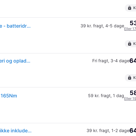
K
53
(ComputerSalg) Makita DTD152Z - slagboltemaskine - batteridrevet - 1/4 ubremset 6,35 mm - 165 N-m - 125 mm - uden batteri, lader og kuffert.- 18 V
39 kr. fragt
,
4-5 dage
Eller 1
K
64
Slagskruetrækker Makita DTD152Z; 18 V (uden batteri og oplader)
Fri fragt
,
3-4 dage
K
58
) 165Nm
59 kr. fragt
,
1 dag
Eller 1
64
Makita DTD152Z Skruemaskine 18V Batteri og lader ikke inkluderet.
39 kr. fragt
,
1-2 dage