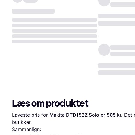
Læs om produktet
Laveste pris for 
Makita DTD152Z Solo
 er 
505 kr.
 Det 
butikker.
Sammenlign: