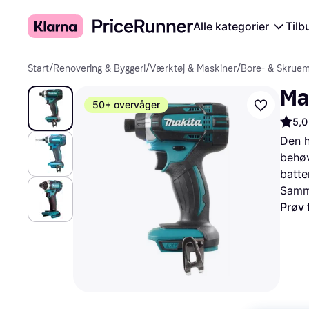
Alle kategorier
Tilb
Start
/
Renovering & Byggeri
/
Værktøj & Maskiner
/
Bore- & Skruem
Ma
50+ overvåger
5,0
Den h
behøv
batter
Samme
Prøv 