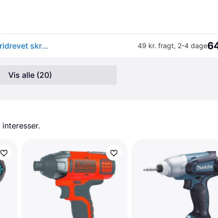
64
Makita DTD152Z 18 V LXT slagskruemaskine / batteridrevet skruemaskine uden batteri og oplader.
49 kr. fragt
,
2-4 dage
Vis alle (20)
 interesser.