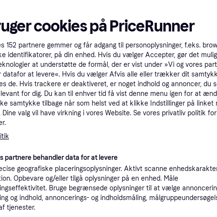
tet
Specifikationer
ruger cookies på PriceRunner
Pro
es
152
partnere gemmer og får adgang til personoplysninger, f.eks. bro
ke identifikatorer, på din enhed. Hvis du vælger Accepter, gør det mulig
eknologier at understøtte de formål, der er vist under »Vi og vores par
6
 datafor at levere«. Hvis du vælger Afvis alle eller trækker dit samtykk
75 kr. fragt
es de. Hvis trackere er deaktiveret, er noget indhold og annoncer, du se
Eller 
elevant for dig. Du kan til enhver tid få vist denne menu igen for at ænd
kke samtykke tilbage når som helst ved at klikke Indstillinger på linket
K
Dine valg vil have virkning i vores Website. Se vores privatliv politik for
r.
50
r
·
tik
Laveste pris
39 kr. fragt
,
1-2 dage
es partnere behandler data for at levere
K
cise geografiske placeringsoplysninger. Aktivt scanne enhedskarakteri
ation. Opbevare og/eller tilgå oplysninger på en enhed. Måle
50
ngseffektivitet. Bruge begrænsede oplysninger til at vælge annoncering
Makita DTD152Z Skruemaskine 18V Batteri og lader ikke inkluderet --> På lager, levering hos dig 08-08-2026
39 kr. fragt
,
1-2 dage
Eller 1
ng og indhold, annoncerings- og indholdsmåling, målgruppeundersøgel
af tjenester.