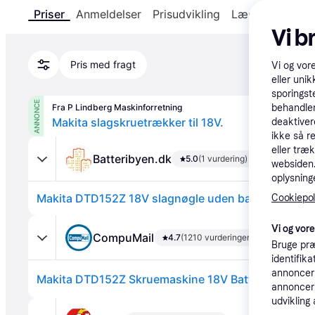
Priser
Anmeldelser
Prisudvikling
Læs om produk
Vi b
Pris med fragt
Vi og vor
eller unik
sporingst
ANNONCE
Fra P Lindberg Maskinforretning
behandler
Makita slagskruetrækker til 18V.
deaktiver
ikke så r
eller træ
Batteribyen.dk
5.0
(1 vurdering)
websiden. 
oplysninge
Makita DTD152Z 18V slagnøgle uden batteri og lade
Cookiepoli
Vi og vor
CompuMail
4.7
(1210 vurderinger)
Bruge præ
identifik
annonceri
annonceri
udvikling 