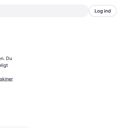
Log ind
Annonce
Annonce
n. Du 
igt 
skiner