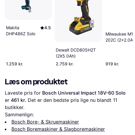
Makita
4.5
DHP486Z Solo
Milwaukee M1
202C (2x2.0Ah
Dewalt DCD805H2T
(2X5.0Ah)
1.259 kr.
2.759 kr.
919 kr.
Læs om produktet
Laveste pris for 
Bosch Universal Impact 18V-60 Solo
er 
461 kr.
 Det er den bedste pris lige nu blandt 
11
butikker.
Sammenlign:
Bosch Bore- & Skruemaskiner
Bosch Boremaskiner & Slagboremaskiner