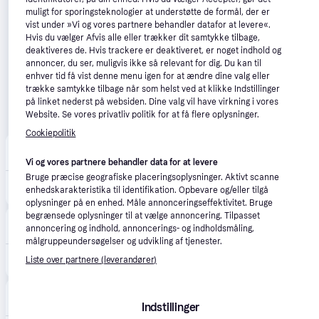
muligt for sporingsteknologier at understøtte de formål, der er
vist under »Vi og vores partnere behandler datafor at levere«.
Hvis du vælger Afvis alle eller trækker dit samtykke tilbage,
deaktiveres de. Hvis trackere er deaktiveret, er noget indhold og
annoncer, du ser, muligvis ikke så relevant for dig. Du kan til
enhver tid få vist denne menu igen for at ændre dine valg eller
trække samtykke tilbage når som helst ved at klikke Indstillinger
på linket nederst på websiden. Dine valg vil have virkning i vores
Website. Se vores privatliv politik for at få flere oplysninger.
Cookiepolitik
avXperten
4.8
(428)
59 kr. fragt
,
1 dag
Vi og vores partnere behandler data for at levere
Bruge præcise geografiske placeringsoplysninger. Aktivt scanne
585 kr.
Bosch UniversalImpact 18V-60 Akku Boremaskine Uden Batteri (18V)
enhedskarakteristika til identifikation. Opbevare og/eller tilgå
Eller 3 betalinger af 195 kr.
oplysninger på en enhed. Måle annonceringseffektivitet. Bruge
begrænsede oplysninger til at vælge annoncering. Tilpasset
Homeshop.dk
4.0
(1)
annoncering og indhold, annoncerings- og indholdsmåling,
49 kr. fragt
,
1-3 dage
målgruppeundersøgelser og udvikling af tjenester.
599 kr.
Liste over partnere (leverandører)
Bosch Akkuslagboremaskine Univ 18V-60 Solo - 06039D7100 ✓ På lager - klar til levering og afhentning
10-4
4.7
(1561)
45 kr. fragt
,
1-2 dage
Indstillinger