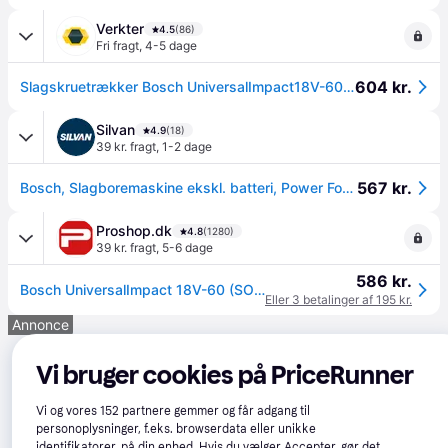
Verkter
4.5
(86)
Fri fragt
,
4-5 dage
604 kr.
Slagskruetrækker Bosch UniversalImpact18V-60; 18 V (uden batteri og oplader)
Silvan
4.9
(18)
39 kr. fragt
,
1-2 dage
567 kr.
Bosch, Slagboremaskine ekskl. batteri, Power For All, UniversalImpact 18V-60 (På lager i butik)
Proshop.dk
4.8
(1280)
39 kr. fragt
,
5-6 dage
586 kr.
Bosch UniversalImpact 18V-60 (SOLO)
Eller 3 betalinger af 195 kr.
Annonce
Vi bruger cookies på PriceRunner
Vi og vores
152
partnere gemmer og får adgang til
personoplysninger, f.eks. browserdata eller unikke
identifikatorer, på din enhed. Hvis du vælger Accepter, gør det