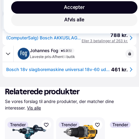
649 kr.
Bosch akku slagboremaskine UniversalImpact 18 SOLO 06039D7100
Accepter
Afvis alle
CS MEGASTORE
4.5
(1861)
39 kr. fragt
,
4-5 dage
788 kr.
(ComputerSalg) Bosch AKKUSLAGBOREMASKINE UNIV 18V-60 SOLO - SOLO
Eller 3 betalinger af 263 kr.
Johannes Fog
5.0
(5)
·
Laveste pris
Afhent i butik
461 kr.
Bosch 18v slagboremaskine universal 18v-60 uden batteri
Relaterede produkter
Se vores forslag til andre produkter, der matcher dine 
interesser.
Vis alle
Trender
Trender
Trender