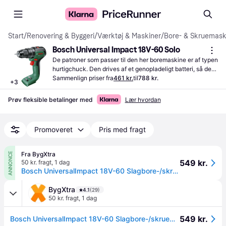
Start
/
Renovering & Byggeri
/
Værktøj & Maskiner
/
Bore- & Skruemask
Bosch Universal Impact 18V-60 Solo
De patroner som passer til den her boremaskine er af typen 
hurtigchuck. Den drives af et genopladeligt batteri, så den 
er helt ledningsløs.
Sammenlign priser fra
461 kr.
til
788 kr.
+
3
Prøv fleksible betalinger med
Lær hvordan
Promoveret
Pris med fragt
Fra BygXtra
ANNONCE
549 kr.
50 kr. fragt
,
1 dag
Bosch UniversalImpact 18V-60 Slagbore-/skruemaskine – Solo
BygXtra
4.1
(29)
50 kr. fragt
,
1 dag
549 kr.
Bosch UniversalImpact 18V-60 Slagbore-/skruemaskine – Solo