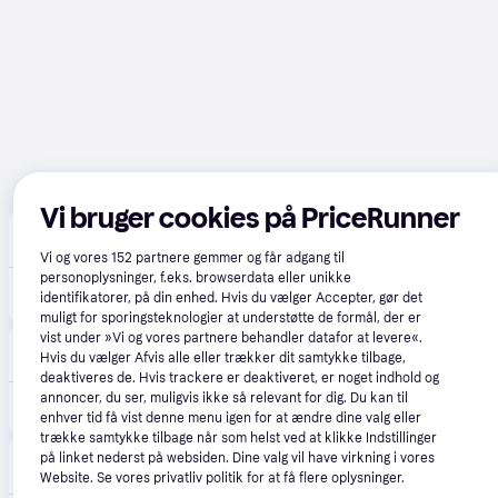
Vi bruger cookies på PriceRunner
CS MEGASTORE
4.5
(1861)
Fri fragt
,
1 dag
Vi og vores
152
partnere gemmer og får adgang til
personoplysninger, f.eks. browserdata eller unikke
1.717 kr.
(ComputerSalg) Makita DTW700Z - Stødnøgle - ledningfri - 1/2 kvadratisk drev - 700 N·m - 18 V - SOLO
identifikatorer, på din enhed. Hvis du vælger Accepter, gør det
Eller 3 betalinger af 572 kr.
muligt for sporingsteknologier at understøtte de formål, der er
vist under »Vi og vores partnere behandler datafor at levere«.
Prishammeren
5.0
(14)
Hvis du vælger Afvis alle eller trækker dit samtykke tilbage,
49 kr. fragt
,
1-2 dage
deaktiveres de. Hvis trackere er deaktiveret, er noget indhold og
annoncer, du ser, muligvis ikke så relevant for dig. Du kan til
1.699 kr.
Makita 18V slagnøgle DTW700Z KULLØS 1/2"
enhver tid få vist denne menu igen for at ændre dine valg eller
trække samtykke tilbage når som helst ved at klikke Indstillinger
Verkter
på linket nederst på websiden. Dine valg vil have virkning i vores
4.5
(86)
Fri fragt
,
3-4 dage
Website. Se vores privatliv politik for at få flere oplysninger.