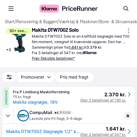
Start
/
Renovering & Byggeri
/
Værktøj & Maskiner
/
Bore- & Skruemask
Makita DTW700Z Solo
50+ overvåger
Makita DTW700Z Solo er en kraftfuld slagnøgle med 700 
Nm moment, velegnet til krævende opgaver. Den har 
justerbar hastighed og LED-lys for øget synlighed.
Sammenlign priser fra
1.641 kr.
til
3.379 kr.
+
3
Fra 3 betalinger af 547 kr. med
Prøv fleksible betalinger*
Promoveret
Pris med fragt
Fra P Lindberg Maskinforretning
ANNONCE
2.370 kr.
75 kr. fragt
Eller 3 betalinger af 790 kr.
Makita slagnøgle, 18V.
CompuMail
4.7
(1210)
·
Laveste pris
Fri fragt
,
5-6 dage
1.641 kr.
Makita DTW700Z Slagnøgle 1/2" kvadratisk drev --> På vej ind, levering hos dig 13-08-2026
Eller 3 betalinger af 547 kr.