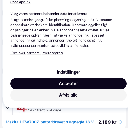
Cookiepolitik
1.769 kr.
Slagnøgle Makita DTW700Z; 18 V (uden batteri og oplader)
Vi og vores partnere behandler data for at levere
avXperten
4.8
(428)
Bruge præcise geografiske placeringsoplysninger. Aktivt scanne
59 kr. fragt
,
1 dag
enhedskarakteristika til identifikation. Opbevare og/eller tilgå
oplysninger på en enhed. Måle annonceringseffektivitet. Bruge
1.795 kr.
Makita Slagskruenøgle DTW700Z 700Nm (18V) Kulfri
begrænsede oplysninger til at vælge annoncering. Tilpasset
Eller 3 betalinger af 598 kr.
annoncering og indhold, annoncerings- og indholdsmåling,
målgruppeundersøgelser og udvikling af tjenester.
Silvan
4.9
(18)
39 kr. fragt
,
1-2 dage
Liste over partnere (leverandører)
2.090 kr.
Makita, Slagnøgle ekskl. batteri, 18V LXT, DTW700Z
Indstillinger
Staypro
5.0
(4)
Fri fragt
,
1-2 dage
Accepter
2.191 kr.
Makita DTW700Z Møtrikspænder uden batteri og lader
Afvis alle
24hshop.dk
2.2
(24)
49 kr. fragt
,
2-4 dage
2.189 kr.
Makita DTW700Z batteridrevet slagnøgle 18 V (uden batteri, uden oplader).