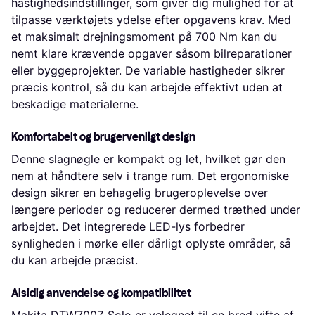
hastighedsindstillinger, som giver dig mulighed for at
tilpasse værktøjets ydelse efter opgavens krav. Med
et maksimalt drejningsmoment på 700 Nm kan du
nemt klare krævende opgaver såsom bilreparationer
eller byggeprojekter. De variable hastigheder sikrer
præcis kontrol, så du kan arbejde effektivt uden at
beskadige materialerne.
Komfortabelt og brugervenligt design
Denne slagnøgle er kompakt og let, hvilket gør den
nem at håndtere selv i trange rum. Det ergonomiske
design sikrer en behagelig brugeroplevelse over
længere perioder og reducerer dermed træthed under
arbejdet. Det integrerede LED-lys forbedrer
synligheden i mørke eller dårligt oplyste områder, så
du kan arbejde præcist.
Alsidig anvendelse og kompatibilitet
Makita DTW700Z Solo er velegnet til en bred vifte af