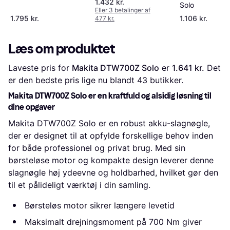
1.432 kr.
Solo
Eller 3 betalinger af
1.795 kr.
1.106 kr.
477 kr.
Læs om produktet
Laveste pris for 
Makita DTW700Z Solo
 er 
1.641 kr.
 Det 
er den bedste pris lige nu blandt 
43
 butikker.
Makita DTW700Z Solo er en kraftfuld og alsidig løsning til
dine opgaver
Makita DTW700Z Solo er en robust akku-slagnøgle,
der er designet til at opfylde forskellige behov inden
for både professionel og privat brug. Med sin
børsteløse motor og kompakte design leverer denne
slagnøgle høj ydeevne og holdbarhed, hvilket gør den
til et pålideligt værktøj i din samling.
Børsteløs motor sikrer længere levetid
Maksimalt drejningsmoment på 700 Nm giver