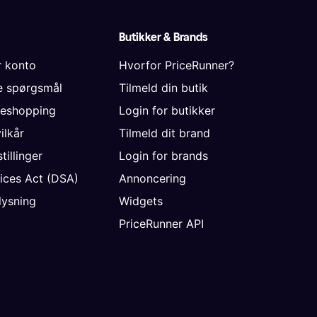
Butikker & Brands
r konto
Hvorfor PriceRunner?
de spørgsmål
Tilmeld din butik
neshopping
Login for butikker
vilkår
Tilmeld dit brand
tillinger
Login for brands
vices Act (DSA)
Annoncering
ysning
Widgets
PriceRunner API