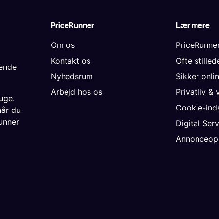
PriceRunner
Lær mere
Om os
PriceRunne
Kontakt os
Ofte stille
gende
Nyhedsrum
Sikker onli
Arbejd hos os
Privatliv & 
uge.
Cookie-inds
når du
unner
Digital Ser
Annonceopl