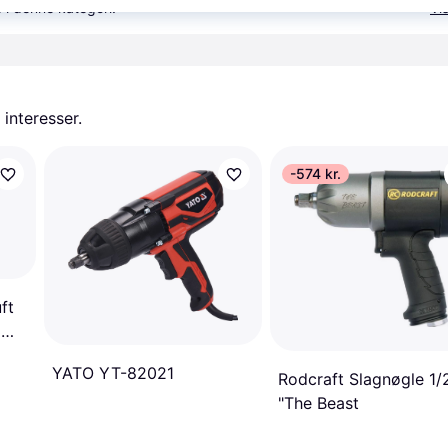
 i denne kategori.
Vis
 interesser.
-574 kr.
ft
3
YATO YT-82021
Rodcraft Slagnøgle 1/
"The Beast