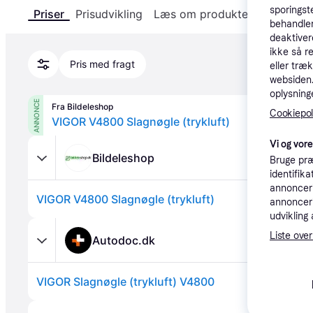
sporingst
Priser
Prisudvikling
Læs om produktet
Specifika
behandler
deaktiver
ikke så r
Pris med fragt
eller træ
websiden. 
oplysninge
ANNONCE
Fra Bildeleshop
Cookiepoli
VIGOR V4800 Slagnøgle (trykluft)
Vi og vor
Bildeleshop
Bruge præ
identifik
annonceri
VIGOR V4800 Slagnøgle (trykluft)
annonceri
udvikling 
Liste over
Autodoc.dk
VIGOR Slagnøgle (trykluft) V4800
Annonce