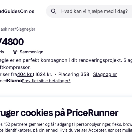
ud
Guides
Om os
askiner
/
Slagnøgler
V4800
is
Sammenlign
øgle er en perfekt kompagnon i dit renoveringsprojekt. Sla
uftkompressor.
iser fra
404 kr.
til
624 kr.
·
Placering 
358 
i 
Slagnøgler
 med
Prøv fleksible betalinger*
ruger cookies på PriceRunner
es
152
partnere gemmer og får adgang til personoplysninger, f.eks. bro
ke identifikatorer, på din enhed. Hvis du vælger Accepter, gør det mulig