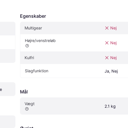
Egenskaber
Multigear
Nej
Højre/venstreløb
Nej
Kulfri
Nej
Slagfunktion
Ja, Nej
e
Mål
Vægt
2.1 kg