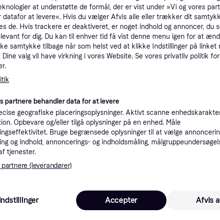
eknologier at understøtte de formål, der er vist under »Vi og vores par
tioner
 datafor at levere«. Hvis du vælger Afvis alle eller trækker dit samtykk
es de. Hvis trackere er deaktiveret, er noget indhold og annoncer, du se
elevant for dig. Du kan til enhver tid få vist denne menu igen for at ænd
Pro
kke samtykke tilbage når som helst ved at klikke Indstillinger på linket
Dine valg vil have virkning i vores Website. Se vores privatliv politik for
r.
4
tik
79 kr. fragt
Eller 
es partnere behandler data for at levere
cise geografiske placeringsoplysninger. Aktivt scanne enhedskarakteri
ation. Opbevare og/eller tilgå oplysninger på en enhed. Måle
ngseffektivitet. Bruge begrænsede oplysninger til at vælge annoncering
40
·
Laveste pris
79 kr. fragt
ng og indhold, annoncerings- og indholdsmåling, målgruppeundersøgel
Eller 1
af tjenester.
 partnere (leverandører)
40
Laveste pris
Indstillinger
Accepter
Afvis a
Eller 1