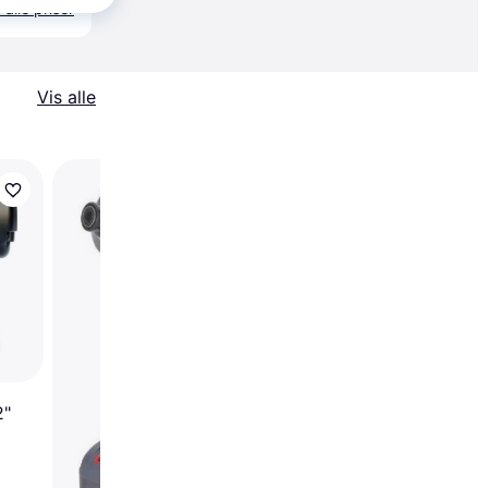
 alle priser
Vis alle
Makita DWR180Z Sol
2"