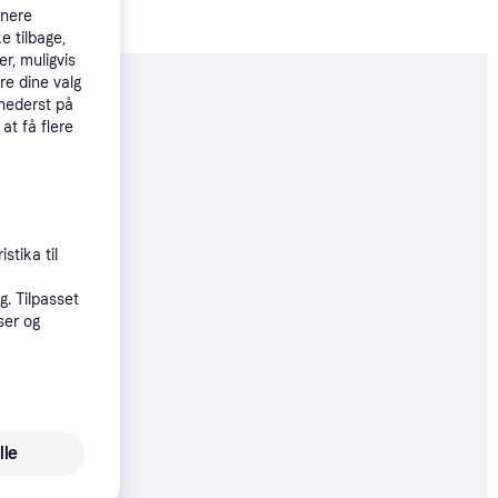
tnere
e tilbage,
r, muligvis
re dine valg
moveret
 nederst på
 at få flere
04 kr.
135 kr./md.
stika til
. Tilpasset
4 kr.
ser og
35 kr./md.
4 kr.
lle
35 kr./md.