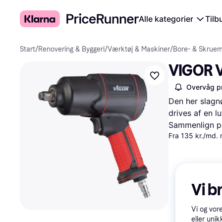
Alle kategorier
Tilb
Start
/
Renovering & Byggeri
/
Værktøj & Maskiner
/
Bore- & Skruem
VIGOR 
Overvåg pr
Den her slagn
drives af en l
Sammenlign pr
Fra 135 kr./md.
Vi b
Vi og vor
eller unik