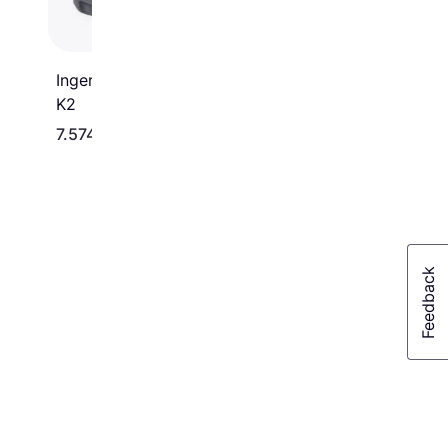
Ingersoll Rand W5111EU-
K2
7.574 kr.
919 kr.