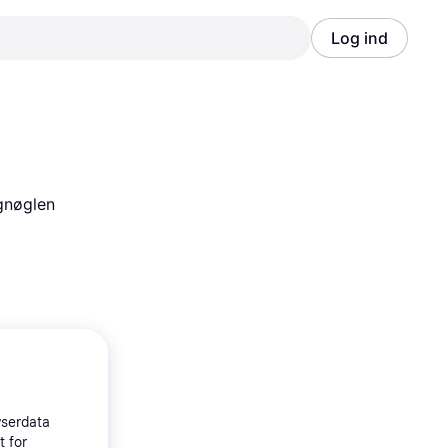
Log ind
Annonce
Annonce
gnøglen 
wserdata
t for