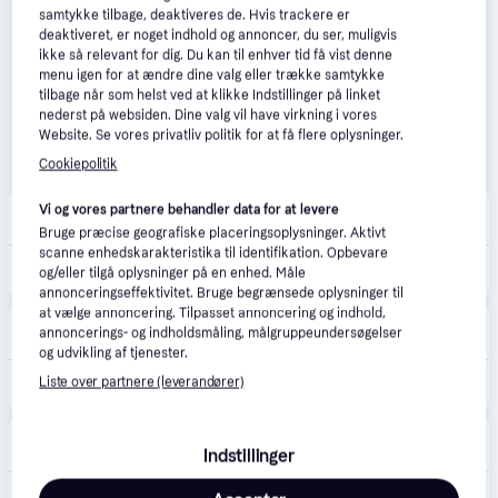
samtykke tilbage, deaktiveres de. Hvis trackere er
deaktiveret, er noget indhold og annoncer, du ser, muligvis
ikke så relevant for dig. Du kan til enhver tid få vist denne
menu igen for at ændre dine valg eller trække samtykke
tilbage når som helst ved at klikke Indstillinger på linket
nederst på websiden. Dine valg vil have virkning i vores
Website. Se vores privatliv politik for at få flere oplysninger.
Cookiepolitik
CS MEGASTORE
4.5
(1861)
Vi og vores partnere behandler data for at levere
39 kr. fragt
,
4-5 dage
Bruge præcise geografiske placeringsoplysninger. Aktivt
scanne enhedskarakteristika til identifikation. Opbevare
188 kr.
(ComputerSalg) Kodak PROFESSIONAL PORTRA 800 - Farvefilm - 135 (35 mm) - ISO 800 - 36 optagelser
og/eller tilgå oplysninger på en enhed. Måle
Eller 3 betalinger af 63 kr.
annonceringseffektivitet. Bruge begrænsede oplysninger til
at vælge annoncering. Tilpasset annoncering og indhold,
Foto/C
annoncerings- og indholdsmåling, målgruppeundersøgelser
39 kr. fragt
,
1-2 dage
og udvikling af tjenester.
Liste over partnere (leverandører)
189 kr.
Kodak Portra 800 135-36.
avXperten
4.8
(428)
49 kr. fragt
,
3-5 dage
Indstillinger
209 kr.