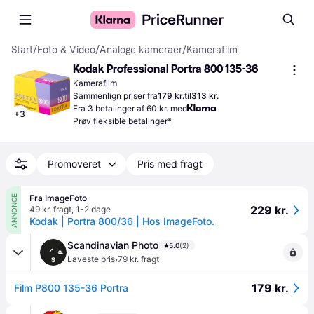
Start
/
Foto & Video
/
Analoge kameraer
/
Kamerafilm
Kodak Professional Portra 800 135-36
Kamerafilm
Sammenlign priser fra
179 kr.
til
313 kr.
Fra 3 betalinger af 60 kr. med
+
3
Prøv fleksible betalinger*
Promoveret
Pris med fragt
Fra ImageFoto
ANNONCE
229 kr.
49 kr. fragt
,
1-2 dage
Kodak | Portra 800/36 | Hos ImageFoto.
Scandinavian Photo
5.0
(2)
·
Laveste pris
79 kr. fragt
179 kr.
Film P800 135-36 Portra