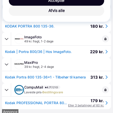
Accepter
Kodak PORTRA 800, Farvefilm 35mm - 36 billeder (ISO 800)
Eller 3 betalinger af 70 kr.
Afvis alle
Goecker Photo | Video
4.9
(193)
80 kr. fragt
,
1-2 dage
180 kr.
KODAK PORTRA 800 135-36.
ImageFoto
49 kr. fragt
,
1-2 dage
229 kr.
Kodak | Portra 800/36 | Hos ImageFoto.
MaxiPro
39 kr. fragt
,
2-4 dage
313 kr.
Kodak Portra 800 135-36x1 - Tilbehør til kamera
CompuMail
4.7
(1210)
·
Laveste pris
Bestillingsvare
179 kr.
Kodak PROFESSIONAL PORTRA 800 Farvefilm ISO 800 --> På fjernlager, levevering hos dig 15-08-2026
Eller 3 betalinger af 60 kr.
Annonce