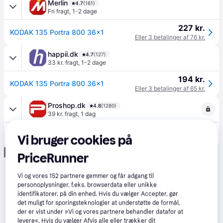
Merlin
4.7
(161)
Fri fragt
,
1-2 dage
227 kr.
KODAK 135 Portra 800 36x1
Eller 3 betalinger af 76 kr.
happii.dk
4.7
(127)
33 kr. fragt
,
1-2 dage
194 kr.
KODAK 135 Portra 800 36x1
Eller 3 betalinger af 65 kr.
Proshop.dk
4.8
(1280)
39 kr. fragt
,
1 dag
188 kr.
KODAK 135 Portra 800 36x1
Vi bruger cookies på
Eller 3 betalinger af 63 kr.
Annonce
PriceRunner
Vi og vores
152
partnere gemmer og får adgang til
personoplysninger, f.eks. browserdata eller unikke
identifikatorer, på din enhed. Hvis du vælger Accepter, gør
det muligt for sporingsteknologier at understøtte de formål,
der er vist under »Vi og vores partnere behandler datafor at
levere«. Hvis du vælger Afvis alle eller trækker dit