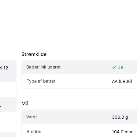
Strømkilde
Batteri inkluderet
Ja
i 12 
Type af batteri
AA (LR06)
Mål
r
Vægt
306.0 g
Bredde
104.0 mm