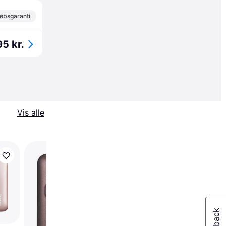
øbsgaranti
5 kr.
Vis alle
Fujifilm Instax Mini 40