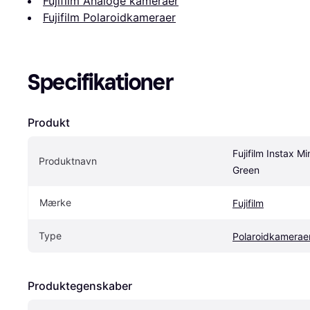
Fujifilm Analoge kameraer
Fujifilm Polaroidkameraer
Specifikationer
Produkt
Fujifilm Instax Min
Produktnavn
Green
Mærke
Fujifilm
Type
Polaroidkamerae
Produktegenskaber