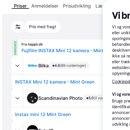
Priser
Anmeldelser
Prisudvikling
Læs om produk
Vi b
Pris med fragt
Vi og vor
eller unik
sporingst
ANNONCE
Fra happii.dk
behandler
Fujifilm INSTAX Mini 12 kamera - Mintgrøn
deaktiver
ikke så r
eller træ
Bilka
4.6
(89 vurderinger)
websiden. 
oplysninge
INSTAX Mini 12 kamera - Mint Green
Cookiepoli
Vi og vor
Scandinavian Photo
5.0
(2 vurderinger)
Bruge præ
identifik
annonceri
Instax mini 12 Mint Green
annonceri
udvikling 