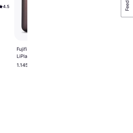
4.5
4.5
Fujifilm Instax Mini
LiPlay Bronze
1.145 kr.
739 kr.