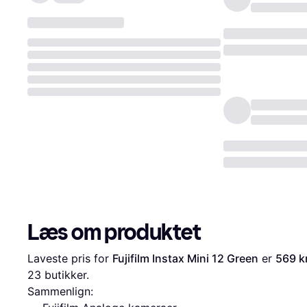
Læs om produktet
Laveste pris for 
Fujifilm Instax Mini 12 Green
 er 
569 kr
23
 butikker.
Sammenlign: