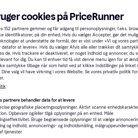
tet
Specifikationer
ruger cookies på PriceRunner
Pro
es
152
partnere gemmer og får adgang til personoplysninger, f.eks. bro
ke identifikatorer, på din enhed. Hvis du vælger Accepter, gør det mulig
eknologier at understøtte de formål, der er vist under »Vi og vores par
6
 datafor at levere«. Hvis du vælger Afvis alle eller trækker dit samtykk
33 kr. fragt
,
1-2 dage
es de. Hvis trackere er deaktiveret, er noget indhold og annoncer, du se
Eller 2
elevant for dig. Du kan til enhver tid få vist denne menu igen for at ænd
kke samtykke tilbage når som helst ved at klikke Indstillinger på linket
K
Dine valg vil have virkning i vores Website. Se vores privatliv politik for
r.
56
·
tik
Laveste pris
49 kr. fragt
,
2 dage
es partnere behandler data for at levere
K
cise geografiske placeringsoplysninger. Aktivt scanne enhedskarakteri
ation. Opbevare og/eller tilgå oplysninger på en enhed. Måle
ngseffektivitet. Bruge begrænsede oplysninger til at vælge annoncering
59
Fri fragt
ng og indhold, annoncerings- og indholdsmåling, målgruppeundersøgel
af tjenester.