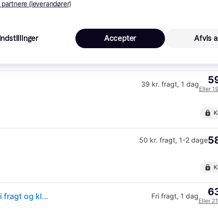
K
 partnere (leverandører)
58
39 kr. fragt
,
1-2 dage
Indstillinger
Accepter
Afvis a
K
59
39 kr. fragt
,
1 dag
Eller 1
K
58
50 kr. fragt
,
1-2 dage
K
63
Fuji - Instax Mini 12 Instant Camera - Mint Green - Fri fragt og klar til levering
Fri fragt
,
1 dag
Eller 2