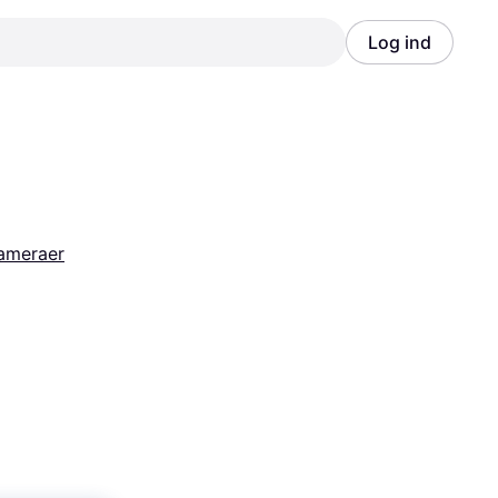
Log ind
Annonce
Annonce
ameraer