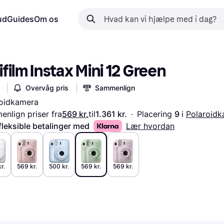
ud
Guides
Om os
ifilm Instax Mini 12 Green
Overvåg pris
Sammenlign
roidkamera
nlign priser fra
569 kr.
til
1.361 kr.
·
Placering 
9 
i 
Polaroidk
fleksible betalinger med
Lær hvordan
r.
569 kr.
500 kr.
569 kr.
569 kr.