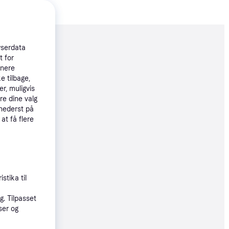
moveret
wserdata
t for
tnere
12 kr.
e tilbage,
r, muligvis
04 kr./md.
re dine valg
 nederst på
øbsgaranti
 at få flere
9 kr.
øbsgaranti
stika til
. Tilpasset
9 kr.
ser og