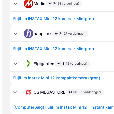
Merlin
4.7
(161 vurderinger)
Fujifilm INSTAX Mini 12 kamera - Mintgrøn
happii.dk
4.7
(127 vurderinger)
Fujifilm INSTAX Mini 12 kamera - Mintgrøn
Annonce
Elgiganten
4.3
(42 vurderinger)
Fujifilm Instax Mini 12 kompaktkamera (grøn)
CS MEGASTORE
4.5
(1861 vurderinger)