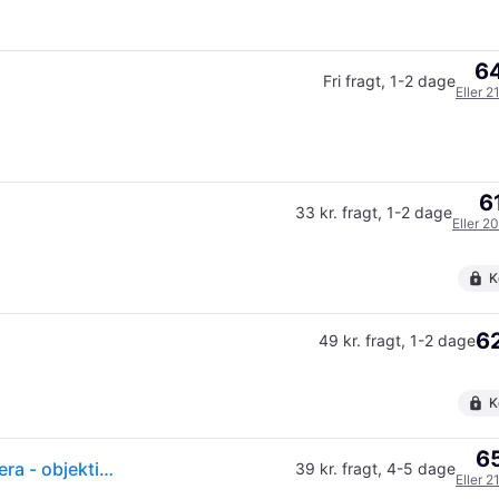
64
Fri fragt
,
1-2 dage
Eller 2
6
33 kr. fragt
,
1-2 dage
Eller 2
K
62
49 kr. fragt
,
1-2 dage
K
65
(ComputerSalg) Fujifilm Instax Mini 12 - Instant kamera - objektiv: 60 mm - instax mini myrtegrøn
39 kr. fragt
,
4-5 dage
Eller 2