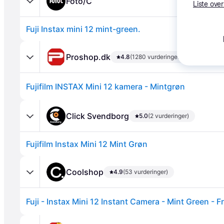
Foto/C
Liste over
Fuji Instax mini 12 mint-green.
Proshop.dk
4.8
(1280 vurderinger)
Fujifilm INSTAX Mini 12 kamera - Mintgrøn
Annonce
Click Svendborg
5.0
(2 vurderinger)
Fujifilm Instax Mini 12 Mint Grøn
Coolshop
4.9
(53 vurderinger)