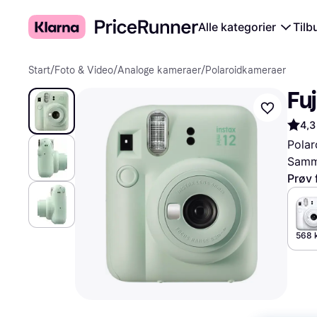
Alle kategorier
Tilb
Start
/
Foto & Video
/
Analoge kameraer
/
Polaroidkameraer
Fuj
4,3
Pola
Samme
Prøv 
568 k