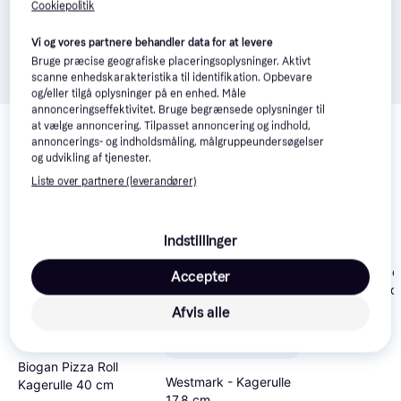
Cookiepolitik
Vi og vores partnere behandler data for at levere
Bruge præcise geografiske placeringsoplysninger. Aktivt
scanne enhedskarakteristika til identifikation. Opbevare
og/eller tilgå oplysninger på en enhed. Måle
annonceringseffektivitet. Bruge begrænsede oplysninger til
Relaterede produkter
at vælge annoncering. Tilpasset annoncering og indhold,
annoncerings- og indholdsmåling, målgruppeundersøgelser
Se vores forslag til andre produkter, der matcher dine 
og udvikling af tjenester.
interesser.
Vis alle
Liste over partnere (leverandører)
Trender
Indstillinger
Jonas Naggad
Accepter
Kagerulle 25 
Afvis alle
Biogan Pizza Roll
Westmark - Kagerulle
Kagerulle 40 cm
17.8 cm