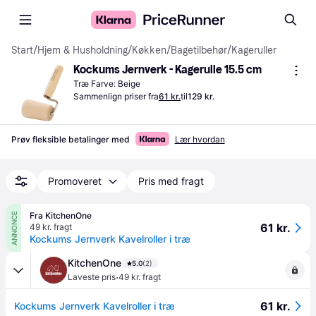
Start
/
Hjem & Husholdning
/
Køkken
/
Bagetilbehør
/
Kageruller
Kockums Jernverk - Kagerulle 15.5 cm
Træ Farve: Beige
Sammenlign priser fra
61 kr.
til
129 kr.
Prøv fleksible betalinger med
Lær hvordan
Promoveret
Pris med fragt
Fra KitchenOne
ANNONCE
61 kr.
49 kr. fragt
Kockums Jernverk Kavelroller i træ
KitchenOne
5.0
(2)
·
Laveste pris
49 kr. fragt
61 kr.
Kockums Jernverk Kavelroller i træ