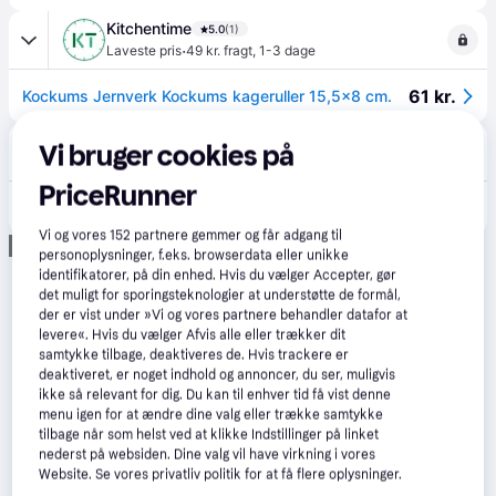
Kitchentime
5.0
(1)
·
Laveste pris
49 kr. fragt
,
1-3 dage
61 kr.
Kockums Jernverk Kockums kageruller 15,5x8 cm.
Boozt
Vi bruger cookies på
59 kr. fragt
,
1-2 dage
PriceRunner
79 kr.
KOCKUMS JERNVERK Ruller | Beige | L:15.5 cm
Vi og vores
152
partnere gemmer og får adgang til
Annonce
personoplysninger, f.eks. browserdata eller unikke
identifikatorer, på din enhed. Hvis du vælger Accepter, gør
det muligt for sporingsteknologier at understøtte de formål,
der er vist under »Vi og vores partnere behandler datafor at
levere«. Hvis du vælger Afvis alle eller trækker dit
samtykke tilbage, deaktiveres de. Hvis trackere er
deaktiveret, er noget indhold og annoncer, du ser, muligvis
ikke så relevant for dig. Du kan til enhver tid få vist denne
menu igen for at ændre dine valg eller trække samtykke
tilbage når som helst ved at klikke Indstillinger på linket
nederst på websiden. Dine valg vil have virkning i vores
Website. Se vores privatliv politik for at få flere oplysninger.