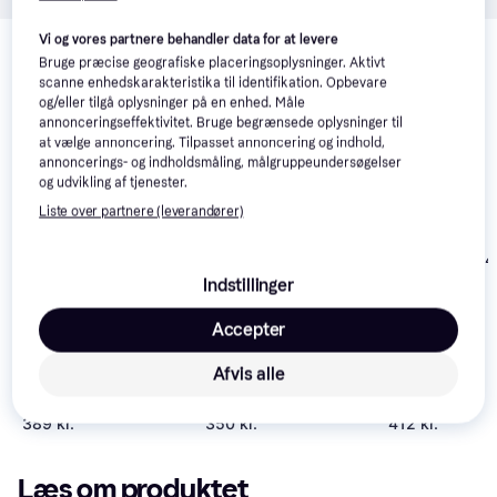
Relaterede produkter
Vi og vores partnere behandler data for at levere
Bruge præcise geografiske placeringsoplysninger. Aktivt
Se vores forslag til andre produkter, der matcher dine 
scanne enhedskarakteristika til identifikation. Opbevare
interesser.
Vis alle
og/eller tilgå oplysninger på en enhed. Måle
annonceringseffektivitet. Bruge begrænsede oplysninger til
at vælge annoncering. Tilpasset annoncering og indhold,
Trender
annoncerings- og indholdsmåling, målgruppeundersøgelser
og udvikling af tjenester.
Liste over partnere (leverandører)
Rösle - Sigte 
Rösle - Sigte 41 cm 18
20 cm
Indstillinger
cm
Accepter
Afvis alle
Rösle Fine Mesh Sigte
42 cm 1.25 L
389 kr.
350 kr.
412 kr.
Læs om produktet