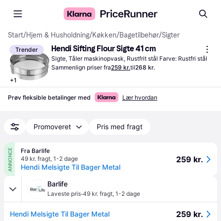
Start
/
Hjem & Husholdning
/
Køkken
/
Bagetilbehør
/
Sigter
Hendi Sifting Flour Sigte 41 cm
Trender
Sigte, Tåler maskinopvask, Rustfrit stål Farve: Rustfri stål
Sammenlign priser fra
259 kr.
til
268 kr.
+
1
Prøv fleksible betalinger med
Lær hvordan
Promoveret
Pris med fragt
Fra Barlife
ANNONCE
259 kr.
49 kr. fragt
,
1-2 dage
Hendi Melsigte Til Bager Metal
Barlife
·
Laveste pris
49 kr. fragt
,
1-2 dage
259 kr.
Hendi Melsigte Til Bager Metal