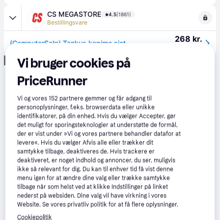
CS MEGASTORE
4.5
(1861)
Bestillingsvare
268 kr.
(ComputerSalg) Tankus kepimo sietelis miltams sijoti. 407 mm plienas - Hendi 637838
Eller 3 betalinger af 89 kr.
Vi bruger cookies på
Annonce
PriceRunner
Vi og vores
152
partnere gemmer og får adgang til
personoplysninger, f.eks. browserdata eller unikke
identifikatorer, på din enhed. Hvis du vælger Accepter, gør
det muligt for sporingsteknologier at understøtte de formål,
der er vist under »Vi og vores partnere behandler datafor at
levere«. Hvis du vælger Afvis alle eller trækker dit
samtykke tilbage, deaktiveres de. Hvis trackere er
deaktiveret, er noget indhold og annoncer, du ser, muligvis
ikke så relevant for dig. Du kan til enhver tid få vist denne
menu igen for at ændre dine valg eller trække samtykke
tilbage når som helst ved at klikke Indstillinger på linket
nederst på websiden. Dine valg vil have virkning i vores
Website. Se vores privatliv politik for at få flere oplysninger.
Cookiepolitik