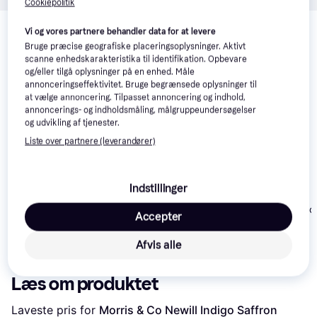
Cookiepolitik
Relaterede produkter
Vi og vores partnere behandler data for at levere
Se vores forslag til andre produkter, der matcher dine 
Bruge præcise geografiske placeringsoplysninger. Aktivt
interesser.
Vis alle
scanne enhedskarakteristika til identifikation. Opbevare
og/eller tilgå oplysninger på en enhed. Måle
annonceringseffektivitet. Bruge begrænsede oplysninger til
at vælge annoncering. Tilpasset annoncering og indhold,
annoncerings- og indholdsmåling, målgruppeundersøgelser
og udvikling af tjenester.
Liste over partnere (leverandører)
Indstillinger
William Morris Newill
William Morris Newill
Holden Amazo
Accepter
Peppermint Russet
Ivory Sage 216705
(91301)
216704
1.733 kr.
1.733 kr.
599 kr.
Afvis alle
Læs om produktet
Laveste pris for 
Morris & Co Newill Indigo Saffron 