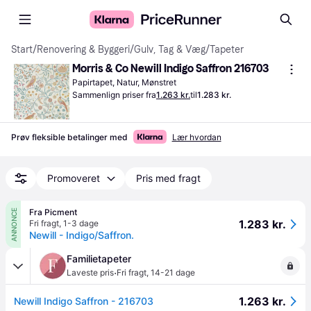
Start
/
Renovering & Byggeri
/
Gulv, Tag & Væg
/
Tapeter
Morris & Co Newill Indigo Saffron 216703
Papirtapet, Natur, Mønstret
Sammenlign priser fra
1.263 kr.
til
1.283 kr.
Prøv fleksible betalinger med
Lær hvordan
Promoveret
Pris med fragt
Fra Picment
ANNONCE
1.283 kr.
Fri fragt
,
1-3 dage
Newill - Indigo/Saffron.
Familietapeter
·
Laveste pris
Fri fragt
,
14-21 dage
1.263 kr.
Newill Indigo Saffron - 216703