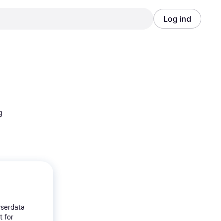
Log ind
Annonce
Annonce
g
wserdata
t for