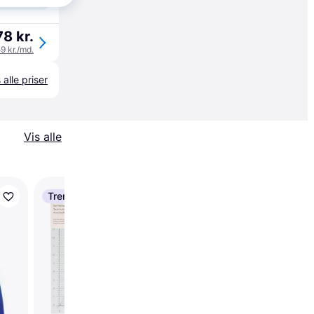
øbsgaranti
8 kr.
59 kr./md.
 alle priser
Vis alle
Trender
Cricut TrueControl Kn
(Blue)