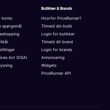
Butikker & Brands
r konto
Hvorfor PriceRunner?
de spørgsmål
Tilmeld din butik
neshopping
Login for butikker
vilkår
Tilmeld dit brand
tillinger
Login for brands
vices Act (DSA)
Annoncering
ysning
Widgets
PriceRunner API