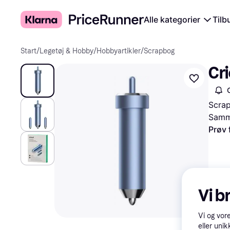
Alle kategorier
Tilb
Start
/
Legetøj & Hobby
/
Hobbyartikler
/
Scrapbog
Cri
Scrap
Samme
Prøv 
Vi b
Vi og vor
eller unik