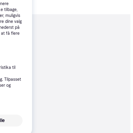
tnere
e tilbage,
r, muligvis
re dine valg
moveret
 nederst på
 at få flere
59 kr.
øbsgaranti
stika til
. Tilpasset
19 kr.
ser og
øbsgaranti
9 kr.
lle