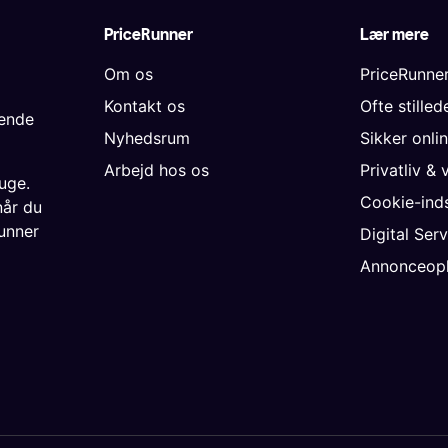
PriceRunner
Lær mere
Om os
PriceRunne
Kontakt os
Ofte stille
gende
Nyhedsrum
Sikker onli
Arbejd hos os
Privatliv & 
uge.
Cookie-inds
når du
unner
Digital Ser
Annonceopl