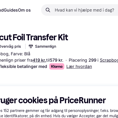
ud
Guides
Om os
cut Foil Transfer Kit
Overvåg pris
Sammenlign
bog, Farve: Blå
nlign priser fra
419 kr.
til
579 kr.
·
Placering 
299 
i 
Scrapbo
fleksible betalinger med
Lær hvordan
ruger cookies på PriceRunner
es
152
partnere gemmer og får adgang til personoplysninger, f.eks. bro
ke identifikatorer, på din enhed. Hvis du vælger Accepter, gør det mulig