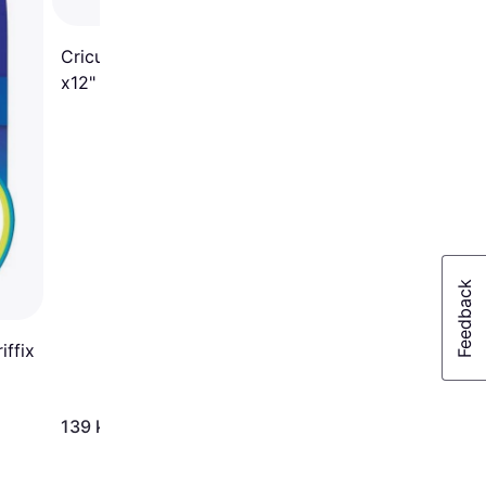
Cricut Self Healing Mat 12
x12"
iffix
25 kr.
139 kr.
Eller 3 betalinger af 8 kr.