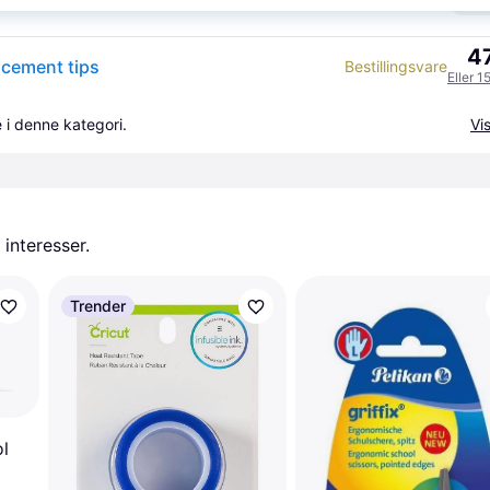
K
47
acement tips
Bestillingsvare
Eller 1
 i denne kategori.
Vis
 interesser.
Trender
ol