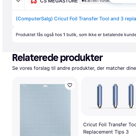
CS MEGASTORE
4.5
(1861 vurderinger)
(ComputerSalg) Cricut Foil Transfer Tool and 3 repl
Annonce
Produktet fås også hos 
1
butik
, som ikke er betalende kunde
Relaterede produkter
Se vores forslag til andre produkter, der matcher dine
Cricut Foil Transfer To
Replacement Tips 3