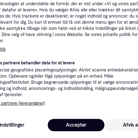
eknologier at understøtte de formål, der er vist under »Vi og vores par
tioner
 datafor at levere«. Hvis du vælger Afvis alle eller trækker dit samtykk
es de. Hvis trackere er deaktiveret, er noget indhold og annoncer, du se
elevant for dig. Du kan til enhver tid få vist denne menu igen for at ænd
Pro
kke samtykke tilbage når som helst ved at klikke Indstillinger på linket
Dine valg vil have virkning i vores Website. Se vores privatliv politik for
r.
tik
4
59 kr. fragt
,
1-2 dage
er
es partnere behandler data for at levere
K
cise geografiske placeringsoplysninger. Aktivt scanne enhedskarakteri
ation. Opbevare og/eller tilgå oplysninger på en enhed. Måle
ngseffektivitet. Bruge begrænsede oplysninger til at vælge annoncering
4
·
Laveste pris
Bestillingsvare
ng og indhold, annoncerings- og indholdsmåling, målgruppeundersøgel
af tjenester.
 partnere (leverandører)
K
45
59 kr. fragt
,
1-2 dage
Indstillinger
Accepter
Afvis a