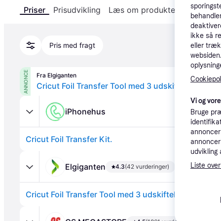
sporingst
Priser
Prisudvikling
Læs om produktet
Specifika
behandler
deaktiver
ikke så r
Pris med fragt
eller træ
websiden. 
oplysninge
ANNONCE
Fra Elgiganten
Cookiepoli
Cricut Foil Transfer Tool med 3 udskiftelige spids
Vi og vor
iPhonehus
Bruge præ
identifik
annonceri
Cricut Foil Transfer Kit.
annonceri
udvikling 
Liste over
Elgiganten
4.3
(42 vurderinger)
Cricut Foil Transfer Tool med 3 udskiftelige spidser