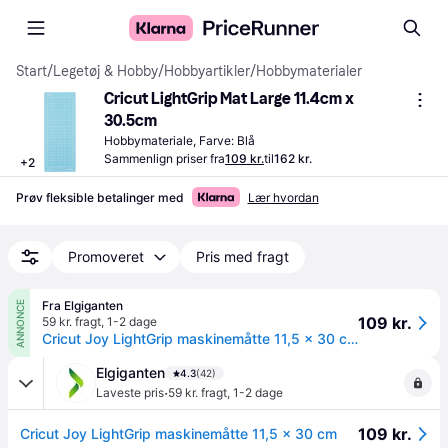
Start
/
Legetøj & Hobby
/
Hobbyartikler
/
Hobbymaterialer
Cricut LightGrip Mat Large 11.4cm x 
30.5cm
Hobbymateriale, Farve: Blå
Sammenlign priser fra
109 kr.
til
162 kr.
+
2
Prøv fleksible betalinger med
Lær hvordan
Promoveret
Pris med fragt
Fra Elgiganten
ANNONCE
109 kr.
59 kr. fragt
,
1-2 dage
Cricut Joy LightGrip maskinemåtte 11,5 x 30 cm
Elgiganten
4.3
(42)
·
Laveste pris
59 kr. fragt
,
1-2 dage
109 kr.
Cricut Joy LightGrip maskinemåtte 11,5 x 30 cm