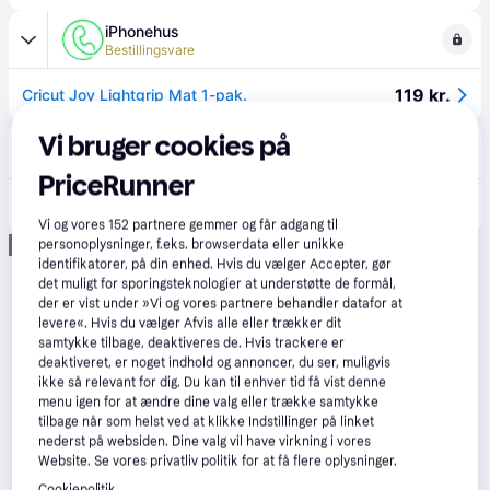
iPhonehus
Bestillingsvare
119 kr.
Cricut Joy Lightgrip Mat 1-pak.
Vi bruger cookies på
CS MEGASTORE
4.5
(1864)
Bestillingsvare
PriceRunner
162 kr.
(ComputerSalg) Cricut Joy LightGrip Machine Mat 1-pack (11,5x30,5cm)
Eller 3 betalinger af 54 kr.
Vi og vores
152
partnere gemmer og får adgang til
Annonce
personoplysninger, f.eks. browserdata eller unikke
identifikatorer, på din enhed. Hvis du vælger Accepter, gør
det muligt for sporingsteknologier at understøtte de formål,
der er vist under »Vi og vores partnere behandler datafor at
levere«. Hvis du vælger Afvis alle eller trækker dit
samtykke tilbage, deaktiveres de. Hvis trackere er
deaktiveret, er noget indhold og annoncer, du ser, muligvis
ikke så relevant for dig. Du kan til enhver tid få vist denne
menu igen for at ændre dine valg eller trække samtykke
tilbage når som helst ved at klikke Indstillinger på linket
nederst på websiden. Dine valg vil have virkning i vores
Website. Se vores privatliv politik for at få flere oplysninger.
Cookiepolitik