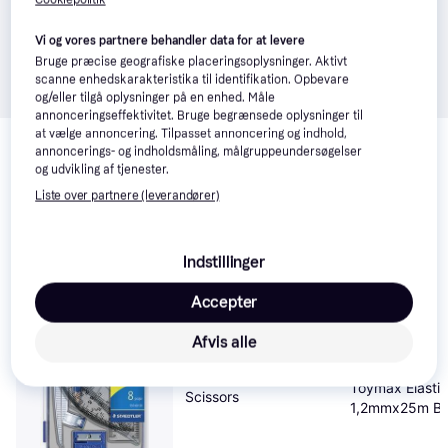
Vi og vores partnere behandler data for at levere
Bruge præcise geografiske placeringsoplysninger. Aktivt
scanne enhedskarakteristika til identifikation. Opbevare
og/eller tilgå oplysninger på en enhed. Måle
annonceringseffektivitet. Bruge begrænsede oplysninger til
Relaterede produkter
at vælge annoncering. Tilpasset annoncering og indhold,
annoncerings- og indholdsmåling, målgruppeundersøgelser
Se vores forslag til andre produkter, der matcher dine 
og udvikling af tjenester.
interesser.
Vis alle
Liste over partnere (leverandører)
-6 kr.
Indstillinger
Accepter
Afvis alle
Fiskars Kids Animal
Toymax Elastik
Scissors
1,2mmx25m Bl