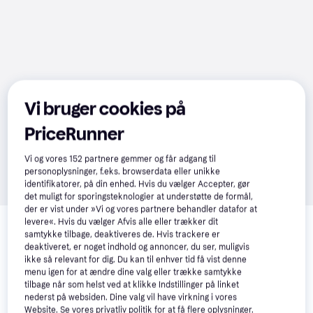
Vi bruger cookies på
PriceRunner
Vi og vores
152
partnere gemmer og får adgang til
personoplysninger, f.eks. browserdata eller unikke
identifikatorer, på din enhed. Hvis du vælger Accepter, gør
det muligt for sporingsteknologier at understøtte de formål,
der er vist under »Vi og vores partnere behandler datafor at
Relaterede produkter
levere«. Hvis du vælger Afvis alle eller trækker dit
samtykke tilbage, deaktiveres de. Hvis trackere er
Se vores forslag til andre produkter, der matcher dine 
deaktiveret, er noget indhold og annoncer, du ser, muligvis
interesser.
Vis alle
ikke så relevant for dig. Du kan til enhver tid få vist denne
menu igen for at ændre dine valg eller trække samtykke
tilbage når som helst ved at klikke Indstillinger på linket
Trender
nederst på websiden. Dine valg vil have virkning i vores
Website. Se vores privatliv politik for at få flere oplysninger.