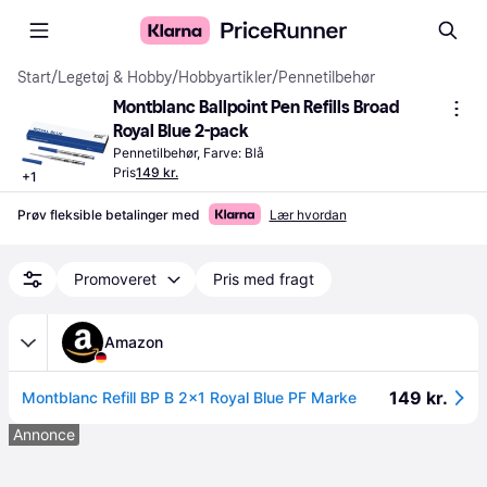
Start
/
Legetøj & Hobby
/
Hobbyartikler
/
Pennetilbehør
Montblanc Ballpoint Pen Refills Broad 
Royal Blue 2-pack
Pennetilbehør, Farve: Blå
Pris
149 kr.
+
1
Prøv fleksible betalinger med
Lær hvordan
Promoveret
Pris med fragt
Amazon
149 kr.
Montblanc Refill BP B 2x1 Royal Blue PF Marke
Annonce