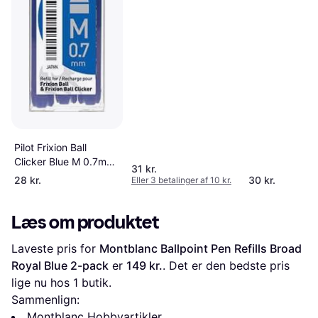
Pilot Frixion Ball
Clicker Blue M 0.7mm
31 kr.
Refill 3-pack
28 kr.
30 kr.
Eller 3 betalinger af 10 kr.
Læs om produktet
Laveste pris for 
Montblanc Ballpoint Pen Refills Broad 
Royal Blue 2-pack
 er 
149 kr.
. Det er den bedste pris 
lige nu hos 1 butik.
Sammenlign:
Montblanc Hobbyartikler