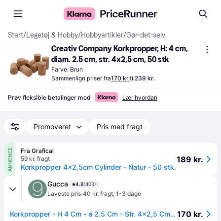
Start
/
Legetøj & Hobby
/
Hobbyartikler
/
Gør-det-selv
Creativ Company Korkpropper, H: 4 cm, 
diam. 2.5 cm, str. 4x2,5 cm, 50 stk
Farve: Brun
Sammenlign priser fra
170 kr.
til
239 kr.
Prøv fleksible betalinger med
Lær hvordan
Promoveret
Pris med fragt
Fra Grafical
ANNONCE
189 kr.
59 kr. fragt
Korkpropper 4x2,5cm Cylinder - Natur - 50 stk.
Gucca
4.8
(403)
·
Laveste pris
40 kr. fragt
,
1-3 dage
170 kr.
Korkpropper - H 4 Cm - ø 2.5 Cm - Str. 4x2,5 Cm - 50 Stk.