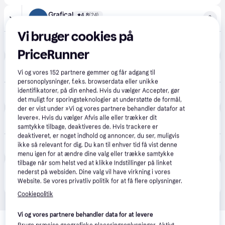
Grafical
4.8
(24)
59 kr. fragt
Vi bruger cookies på
189 kr.
Korkpropper 4x2,5cm Cylinder - Natur - 50 stk.
PriceRunner
avXperten
4.8
(428)
Vi og vores
152
partnere gemmer og får adgang til
49 kr. fragt
,
4-6 dage
personoplysninger, f.eks. browserdata eller unikke
239 kr.
identifikatorer, på din enhed. Hvis du vælger Accepter, gør
Creativ Company 668231 Vinpropper - 2.5 x 4cm - 50 stk.
Eller 3 betalinger af 80 kr.
det muligt for sporingsteknologier at understøtte de formål,
der er vist under »Vi og vores partnere behandler datafor at
Rito.dk
levere«. Hvis du vælger Afvis alle eller trækker dit
·
Laveste pris
Bestillingsvare
samtykke tilbage, deaktiveres de. Hvis trackere er
deaktiveret, er noget indhold og annoncer, du ser, muligvis
170 kr.
ikke så relevant for dig. Du kan til enhver tid få vist denne
Korkpropper, H: 4 cm, diam. 2.5 cm, str. 4x2,5 cm, 50 stk./ 1 pk..
menu igen for at ændre dine valg eller trække samtykke
tilbage når som helst ved at klikke Indstillinger på linket
Produktet fås også hos 
2
butikker
, som ikke er 
nederst på websiden. Dine valg vil have virkning i vores
Vis alle
betalende kunde i denne kategori.
Website. Se vores privatliv politik for at få flere oplysninger.
Cookiepolitik
Relaterede produkter
Vi og vores partnere behandler data for at levere