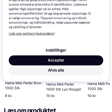
Bruge præcise geografiske placeringsoplysninger. Aktivt
Se vores forslag til andre produkter, der matcher dine 
scanne enhedskarakteristika til identifikation. Opbevare
og/eller tilgå oplysninger på en enhed. Måle
interesser.
Vis alle
annonceringseffektivitet. Bruge begrænsede oplysninger til
at vælge annoncering. Tilpasset annoncering og indhold,
annoncerings- og indholdsmåling, målgruppeundersøgelser
Trender
Trender
Trender
og udvikling af tjenester.
Liste over partnere (leverandører)
Indstillinger
Accepter
Afvis alle
Hama Midi Perler Brun
Hama Midi Perl
Hama Midi Perler
1000 Stk
1000 Stk
1000 Stk Lys Nougat
9 kr.
10 kr.
10 kr.
Læs om produktet