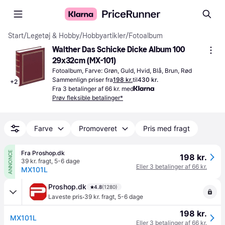
Start
/
Legetøj & Hobby
/
Hobbyartikler
/
Fotoalbum
Walther Das Schicke Dicke Album 100 
29x32cm (MX-101)
Fotoalbum, Farve: Grøn, Guld, Hvid, Blå, Brun, Rød
Sammenlign priser fra
198 kr.
til
430 kr.
+
2
Fra 3 betalinger af 66 kr. med
Prøv fleksible betalinger*
Farve
Promoveret
Pris med fragt
Fra Proshop.dk
ANNONCE
198 kr.
39 kr. fragt
,
5-6 dage
Eller 3 betalinger af 66 kr.
MX101L
Proshop.dk
4.8
(1280)
·
Laveste pris
39 kr. fragt
,
5-6 dage
198 kr.
MX101L
Eller 3 betalinger af 66 kr.