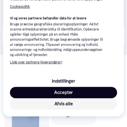
Cookiepolitik
Vi og vores partnere behandler data for at levere
Bruge præcise geografiske placeringsoplysninger. Aktivt
scanne enhedskarakteristika til identifikation. Opbevare
Produktet fås også hos 
2
butikker
, som ikke er 
og/eller tilgå oplysninger på en enhed. Måle
Vis alle
betalende kunde i denne kategori.
annonceringseffektivitet. Bruge begrænsede oplysninger til
at vælge annoncering. Tilpasset annoncering og indhold,
annoncerings- og indholdsmåling, målgruppeundersøgelser
og udvikling af tjenester.
Relaterede produkter
Liste over partnere (leverandører)
Se vores forslag til andre produkter, der matcher dine 
interesser.
Vis alle
Indstillinger
Accepter
Afvis alle