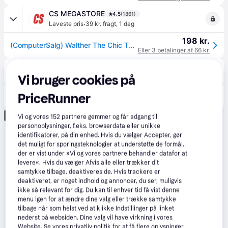
CS MEGASTORE
4.5
(1861)
·
Laveste pris
39 kr. fragt
,
1 dag
198 kr.
(ComputerSalg) Walther The Chic Thick 29x32 100 sider grøn bog MX101A
Eller 3 betalinger af 66 kr.
avXperten
4.8
(428)
49 kr. fragt
,
4-6 dage
Vi bruger cookies på
199 kr.
PriceRunner
Walther Design Fotoalbum - 29x32cm, 100 Sider - Rød
Eller 3 betalinger af 66 kr.
Annonce
Vi og vores
152
partnere gemmer og får adgang til
personoplysninger, f.eks. browserdata eller unikke
identifikatorer, på din enhed. Hvis du vælger Accepter, gør
det muligt for sporingsteknologier at understøtte de formål,
der er vist under »Vi og vores partnere behandler datafor at
levere«. Hvis du vælger Afvis alle eller trækker dit
samtykke tilbage, deaktiveres de. Hvis trackere er
deaktiveret, er noget indhold og annoncer, du ser, muligvis
ikke så relevant for dig. Du kan til enhver tid få vist denne
menu igen for at ændre dine valg eller trække samtykke
tilbage når som helst ved at klikke Indstillinger på linket
nederst på websiden. Dine valg vil have virkning i vores
Website. Se vores privatliv politik for at få flere oplysninger.