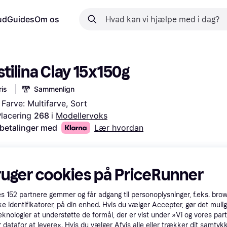
ud
Guides
Om os
stilina Clay 15x150g
is
Sammenlign
Farve: Multifarve, Sort
lacering 
268 
i 
Modellervoks
 betalinger med
Lær hvordan
ruger cookies på PriceRunner
es
152
partnere gemmer og får adgang til personoplysninger, f.eks. bro
ke identifikatorer, på din enhed. Hvis du vælger Accepter, gør det mulig
eknologier at understøtte de formål, der er vist under »Vi og vores par
 datafor at levere«. Hvis du vælger Afvis alle eller trækker dit samtykk