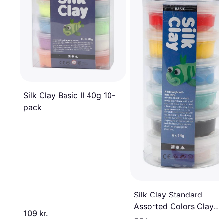
Silk Clay Basic II 40g 10-
pack
Silk Clay Standard
Assorted Colors Clay
109 kr.
6x14g