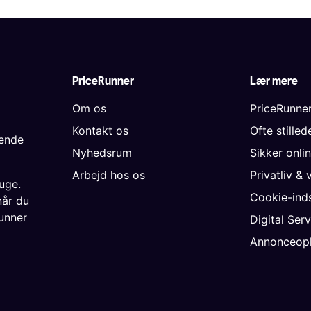
PriceRunner
Lær mere
Om os
PriceRunne
Kontakt os
Ofte stille
gende
Nyhedsrum
Sikker onli
Arbejd hos os
Privatliv & 
uge.
Cookie-inds
når du
unner
Digital Ser
Annonceopl