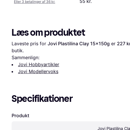
55 kr.
Eller 3 betalinger af 36 kr.
Læs om produktet
Laveste pris for 
Jovi Plastilina Clay 15x150g
 er 
227 kr
butik.
Sammenlign:
Jovi Hobbyartikler
Jovi Modellervoks
Specifikationer
Produkt
Jovi Plastilina Cla