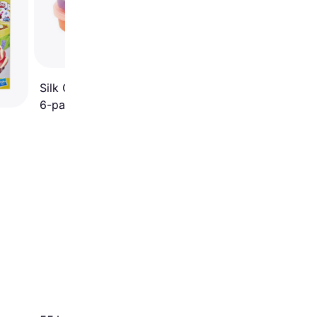
4er-Pack
Silk Clay Neon Clay 14g
6-pack
41 kr.