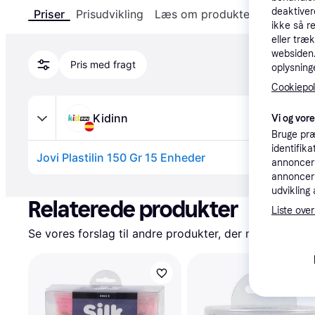
deaktiver
Priser
Prisudvikling
Læs om produktet
Specifika
ikke så r
eller træ
websiden. 
Pris med fragt
oplysninge
Cookiepoli
Kidinn
Vi og vor
Bruge præ
identifik
Jovi Plastilin 150 Gr 15 Enheder
annonceri
annonceri
Annonce
udvikling 
Relaterede produkter
Liste over
Se vores forslag til andre produkter, der matcher dine