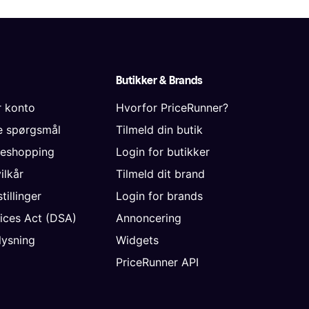
Butikker & Brands
r konto
Hvorfor PriceRunner?
de spørgsmål
Tilmeld din butik
neshopping
Login for butikker
vilkår
Tilmeld dit brand
tillinger
Login for brands
vices Act (DSA)
Annoncering
ysning
Widgets
PriceRunner API