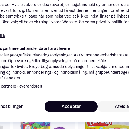
es de. Hvis trackere er deaktiveret, er noget indhold og annoncer, du se
tioner
elevant for dig. Du kan til enhver tid få vist denne menu igen for at ænd
kke samtykke tilbage når som helst ved at klikke Indstillinger på linket
Dine valg vil have virkning i vores Website. Se vores privatliv politik for
Pro
r.
tik
es partnere behandler data for at levere
cise geografiske placeringsoplysninger. Aktivt scanne enhedskarakteri
ation. Opbevare og/eller tilgå oplysninger på en enhed. Måle
22
Fri fragt
,
8-10 dage
ngseffektivitet. Bruge begrænsede oplysninger til at vælge annoncering
ng og indhold, annoncerings- og indholdsmåling, målgruppeundersøgel
af tjenester.
 partnere (leverandører)
 interesser.
Indstillinger
Accepter
Afvis a