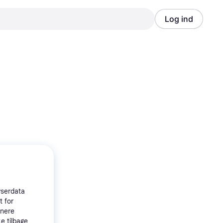
Log ind
Annonce
Annonce
wserdata
t for
tnere
e tilbage,