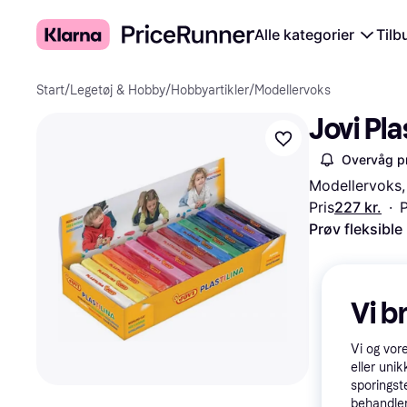
Alle kategorier
Tilb
Start
/
Legetøj & Hobby
/
Hobbyartikler
/
Modellervoks
Jovi Pla
Overvåg pr
Modellervoks, 
Pris
227 kr.
·
P
Prøv fleksible
Vi b
Vi og vor
eller unik
sporingst
behandler