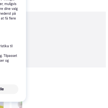
r, muligvis
re dine valg
 nederst på
 at få flere
moveret
stika til
7 kr.
. Tilpasset
ser og
Vis alle
lle
Trender
Play-Doh Metallic Pa