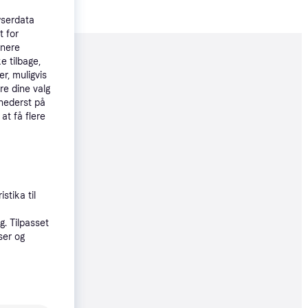
wserdata
t for
tnere
e tilbage,
moveret
r, muligvis
re dine valg
 nederst på
00 kr.
 at få flere
øbsgaranti
53 kr.
stika til
18 kr./md.
. Tilpasset
ser og
øbsgaranti
53 kr.
18 kr./md.