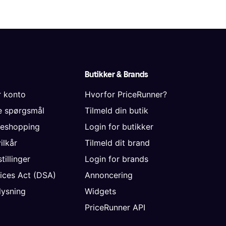
Butikker & Brands
r konto
Hvorfor PriceRunner?
de spørgsmål
Tilmeld din butik
neshopping
Login for butikker
vilkår
Tilmeld dit brand
tillinger
Login for brands
vices Act (DSA)
Annoncering
ysning
Widgets
PriceRunner API