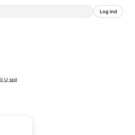
Log ind
Annonce
Annonce
i U spil