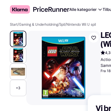
Alle kategorier
Tilb
Start
/
Gaming & Underholdning
/
Spil
/
Nintendo Wii U spil
LE
(Wi
4,3
Actio
Samme
Fra 18
+3
Vi b