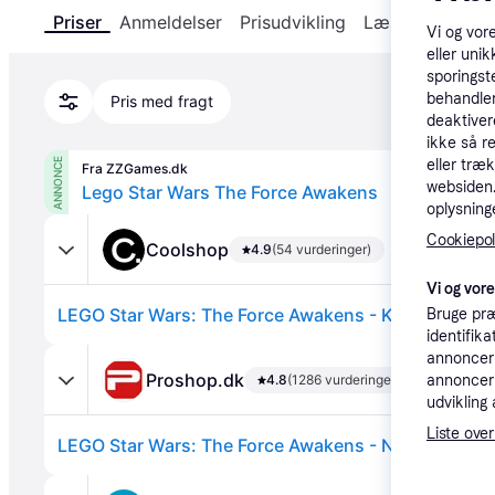
Priser
Anmeldelser
Prisudvikling
Læs om produk
Vi og vor
eller unik
sporingst
behandler
Pris med fragt
deaktiver
ikke så r
ANNONCE
eller træ
Fra ZZGames.dk
websiden. 
Lego Star Wars The Force Awakens
oplysninge
Cookiepoli
Coolshop
4.9
(54 vurderinger)
Vi og vor
LEGO Star Wars: The Force Awakens - Klar til leveri
Bruge præ
identifik
annonceri
Proshop.dk
4.8
(1286 vurderinger)
annonceri
udvikling 
Liste over
LEGO Star Wars: The Force Awakens - Nintendo Wii 