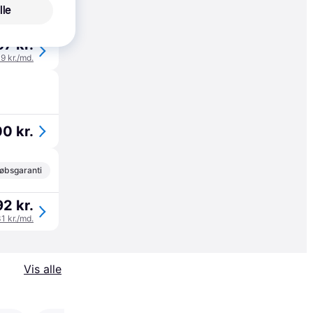
lle
øbsgaranti
57 kr.
19 kr./md.
0 kr.
øbsgaranti
92 kr.
31 kr./md.
Vis alle