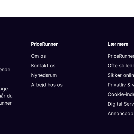
PriceRunner
Lær mere
Om os
PriceRunne
Kontakt os
Ofte stille
gende
Nyhedsrum
Sikker onli
Arbejd hos os
Privatliv & 
uge.
Cookie-inds
når du
unner
Digital Ser
Annonceopl