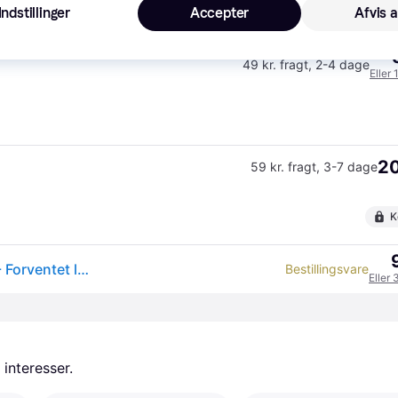
Indstillinger
Accepter
Afvis a
K
49 kr. fragt
,
2-4 dage
Eller 
20
59 kr. fragt
,
3-7 dage
K
LEGO Star Wars: The Force Awakens (ES) Lego spil - Forventet levering: 7 hverdage
Bestillingsvare
Eller 
 interesser.