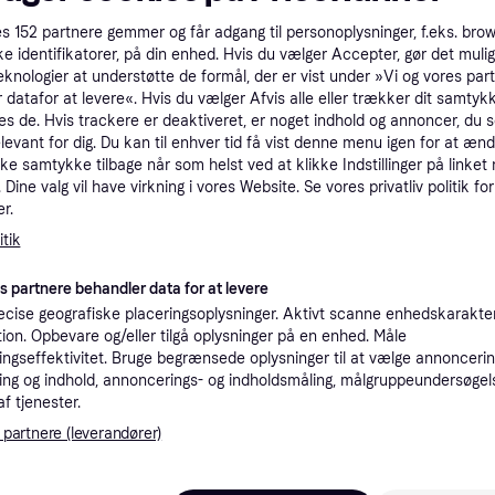
tet
Specifikationer
es
152
partnere gemmer og får adgang til personoplysninger, f.eks. bro
ke identifikatorer, på din enhed. Hvis du vælger Accepter, gør det mulig
eknologier at understøtte de formål, der er vist under »Vi og vores par
 datafor at levere«. Hvis du vælger Afvis alle eller trækker dit samtykk
Pro
es de. Hvis trackere er deaktiveret, er noget indhold og annoncer, du se
elevant for dig. Du kan til enhver tid få vist denne menu igen for at ænd
kke samtykke tilbage når som helst ved at klikke Indstillinger på linket
2
59 kr. fragt
,
3-7 dage
Dine valg vil have virkning i vores Website. Se vores privatliv politik for
r.
tik
K
es partnere behandler data for at levere
ng - Prismatch
·
cise geografiske placeringsoplysninger. Aktivt scanne enhedskarakteri
Laveste pris
39 kr. fragt
,
1 dag
Eller 
ation. Opbevare og/eller tilgå oplysninger på en enhed. Måle
ngseffektivitet. Bruge begrænsede oplysninger til at vælge annoncering
ng og indhold, annoncerings- og indholdsmåling, målgruppeundersøgel
K
af tjenester.
 partnere (leverandører)
U - Action
·
Laveste pris
39 kr. fragt
,
4-5 dage
Eller 