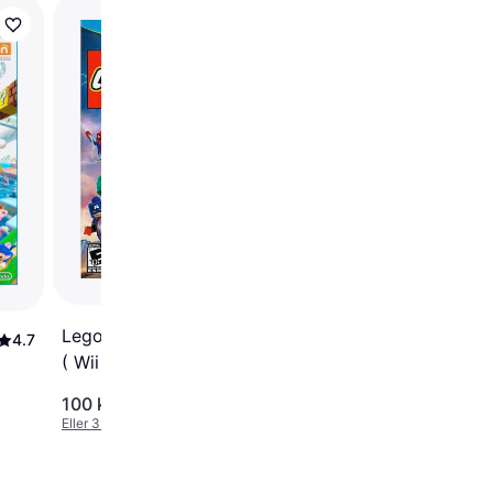
LEGO City
Undercover (Wii U)
Lego Marvel Super Heroes
4.7
( Wii U)
100 kr.
256 kr.
Eller 3 betalinger af 33 kr.
Eller 3 betalinger af 85 kr.