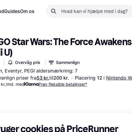
ud
Guides
Om os
GO Star Wars: The Force Awakens 
i U)
Overvåg pris
Sammenlign
n, Eventyr, PEGI aldersmærkning: 7
nlign priser fra
53 kr.
til
200 kr.
·
Placering 
12 
i 
Nintendo Wi
 kr./md. med
Prøv fleksible betalinger*
ruger cookies på PriceRunner