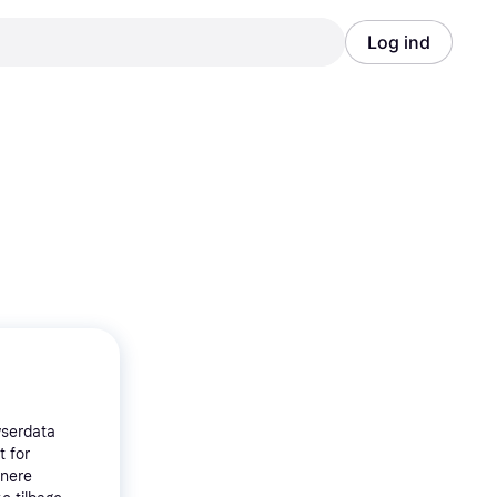
Log ind
Annonce
Annonce
wserdata
t for
tnere