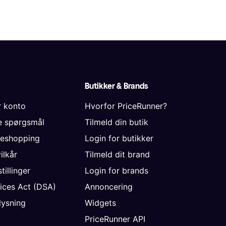
Butikker & Brands
r konto
Hvorfor PriceRunner?
de spørgsmål
Tilmeld din butik
neshopping
Login for butikker
vilkår
Tilmeld dit brand
tillinger
Login for brands
vices Act (DSA)
Annoncering
ysning
Widgets
PriceRunner API