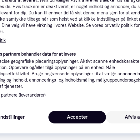
 datafor at levere«. Hvis du vælger Afvis alle eller trækker dit samtykk
tioner
es de. Hvis trackere er deaktiveret, er noget indhold og annoncer, du se
elevant for dig. Du kan til enhver tid få vist denne menu igen for at ænd
kke samtykke tilbage når som helst ved at klikke Indstillinger på linket
Dine valg vil have virkning i vores Website. Se vores privatliv politik for
Pro
r.
tik
8
39 kr. fragt
,
1 dag
(ComputerSalg) Mikasa V200W CEV CEV match volleyballbane (5)
es partnere behandler data for at levere
Eller 
cise geografiske placeringsoplysninger. Aktivt scanne enhedskarakteri
ation. Opbevare og/eller tilgå oplysninger på en enhed. Måle
K
ngseffektivitet. Bruge begrænsede oplysninger til at vælge annoncering
ng og indhold, annoncerings- og indholdsmåling, målgruppeundersøgel
80
af tjenester.
(ComputerSalg) Mikasa V200W CEV CEV match volleyballbane (5)
·
Laveste pris
39 kr. fragt
,
1 dag
Eller 2
 partnere (leverandører)
Indstillinger
Accepter
Afvis a
84
Fri fragt