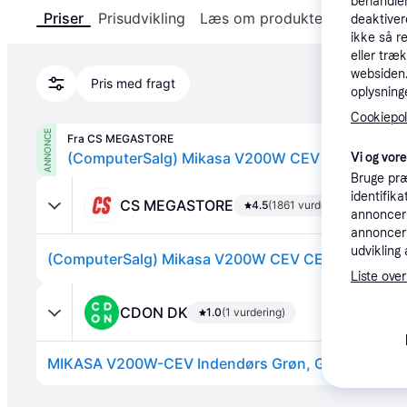
behandler
Priser
Prisudvikling
Læs om produktet
Specifika
deaktiver
ikke så r
eller træ
websiden. 
Pris med fragt
oplysninge
Cookiepoli
ANNONCE
Fra CS MEGASTORE
Vi og vor
Bruge præ
identifik
CS MEGASTORE
4.5
(1861 vurderinger)
annonceri
annonceri
udvikling 
Liste over
CDON DK
1.0
(1 vurdering)
MIKASA V200W-CEV Indendørs Grøn, Gul
Annonce