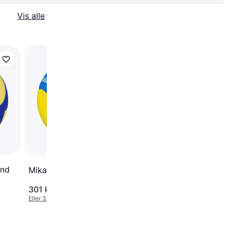
Vis alle
Molten V5M5000
Volleyball Size 5
und
Mikasa VS170W-Y-BL
301 kr.
646 kr.
Eller 3 betalinger af 100 kr.
Eller 3 betalinger af 215 kr.