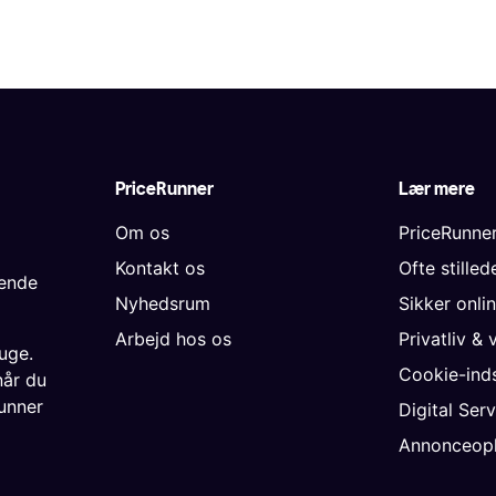
PriceRunner
Lær mere
Om os
PriceRunne
Kontakt os
Ofte stille
gende
Nyhedsrum
Sikker onli
Arbejd hos os
Privatliv & 
uge.
Cookie-inds
når du
unner
Digital Ser
Annonceopl