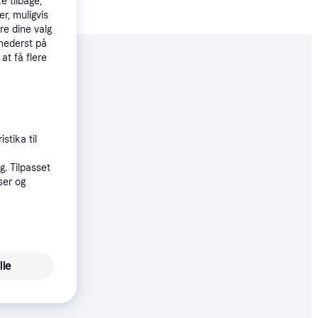
e tilbage,
r, muligvis
re dine valg
 nederst på
 at få flere
moveret
03 kr.
268 kr./md.
stika til
øbsgaranti
. Tilpasset
ser og
3 kr.
68 kr./md.
lle
5 kr.