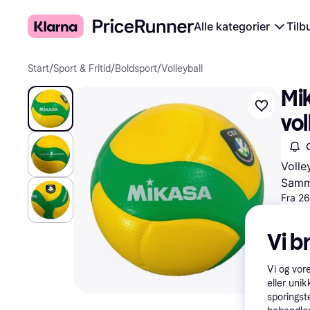
Alle kategorier
Tilb
Start
/
Sport & Fritid
/
Boldsport
/
Volleyball
Mi
vol
Volle
Samme
Fra 2
All
Vi b
Vi og vor
eller unik
sporingst