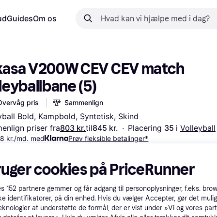
ud
Guides
Om os
kasa V200W CEV CEV match 
leyballbane (5)
Overvåg pris
Sammenlign
yball Bold, Kampbold, Syntetisk, Skind
nlign priser fra
803 kr.
til
845 kr.
·
Placering 
35 
i 
Volleyball
68 kr./md. med
Prøv fleksible betalinger*
e
Gul
Grøn
ruger cookies på PriceRunner
es
152
partnere gemmer og får adgang til personoplysninger, f.eks. bro
ke identifikatorer, på din enhed. Hvis du vælger Accepter, gør det mulig
eknologier at understøtte de formål, der er vist under »Vi og vores par