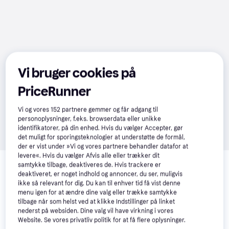
Vi bruger cookies på
PriceRunner
Vi og vores
152
partnere gemmer og får adgang til
personoplysninger, f.eks. browserdata eller unikke
identifikatorer, på din enhed. Hvis du vælger Accepter, gør
det muligt for sporingsteknologier at understøtte de formål,
der er vist under »Vi og vores partnere behandler datafor at
Relaterede produkter
levere«. Hvis du vælger Afvis alle eller trækker dit
samtykke tilbage, deaktiveres de. Hvis trackere er
Se vores forslag til andre produkter, der matcher dine 
deaktiveret, er noget indhold og annoncer, du ser, muligvis
ikke så relevant for dig. Du kan til enhver tid få vist denne
interesser.
Vis alle
menu igen for at ændre dine valg eller trække samtykke
tilbage når som helst ved at klikke Indstillinger på linket
nederst på websiden. Dine valg vil have virkning i vores
Website. Se vores privatliv politik for at få flere oplysninger.