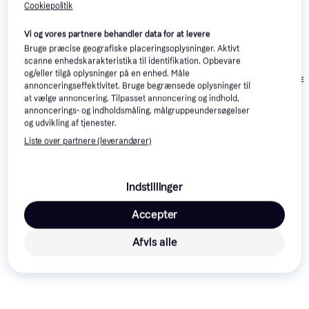
Cookiepolitik
Vi og vores partnere behandler data for at levere
Bruge præcise geografiske placeringsoplysninger. Aktivt
scanne enhedskarakteristika til identifikation. Opbevare
og/eller tilgå oplysninger på en enhed. Måle
Oras Safira Comfort
Hansgrohe Zes
annonceringseffektivitet. Bruge begrænsede oplysninger til
(1032F) Krom
(74800000)
Blanco Linus S 517184
at vælge annoncering. Tilpasset annoncering og indhold,
Stål
annoncerings- og indholdsmåling, målgruppeundersøgelser
og udvikling af tjenester.
4.199 kr.
2.217 kr.
1.021 kr.
Liste over partnere (leverandører)
Læs om produktet
Indstillinger
Laveste pris for 
SCHÜTTE London (79700) Krom
 er 
480 kr.
. Det er den bedste pris lige nu hos 1 butik.
Accepter
Sammenlign:
Afvis alle
SCHÜTTE Armatur
SCHÜTTE Køkkenarmaturer