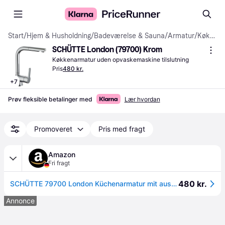
Start
/
Hjem & Husholdning
/
Badeværelse & Sauna
/
Armatur
/
Køkkenarmaturer
SCHÜTTE London (79700) Krom
Køkkenarmatur uden opvaskemaskine tilslutning
Pris
480 kr.
+
7
Prøv fleksible betalinger med
Lær hvordan
Promoveret
Pris med fragt
Amazon
Fri fragt
480 kr.
SCHÜTTE 79700 London Küchenarmatur mit ausziehbarer Geschirrbrause, 360 Grad schwenkbarer Wasserhahn für die Küche, Mischbatterie mit Einhebelmischer, Spültischarmatur in Chrom
Annonce