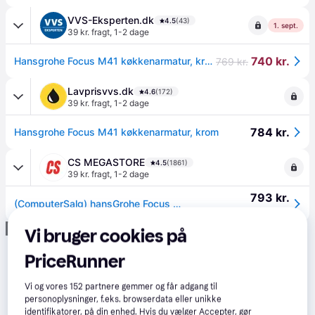
VVS-Eksperten.dk
4.5
(43)
1. sept.
39 kr. fragt
,
1-2 dage
740 kr.
Hansgrohe Focus M41 køkkenarmatur, krom
769 kr.
Lavprisvvs.dk
4.6
(172)
39 kr. fragt
,
1-2 dage
784 kr.
Hansgrohe Focus M41 køkkenarmatur, krom
CS MEGASTORE
4.5
(1861)
39 kr. fragt
,
1-2 dage
793 kr.
(ComputerSalg) hansGrohe Focus M41 køkkenarmatur 160, 1jet
Eller 3 betalinger af 264 kr.
Annonce
Vi bruger cookies på
PriceRunner
Vi og vores
152
partnere gemmer og får adgang til
personoplysninger, f.eks. browserdata eller unikke
identifikatorer, på din enhed. Hvis du vælger Accepter, gør