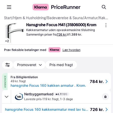
Start
/
Hjem & Husholdning
/
Badeværelse & Sauna
/
Armatur
/
Køkkenarmaturer
Hansgrohe Focus M41 (31806000) Krom
Køkkenarmatur uden opvaskemaskine tilslutning
Sammenlign priser fra
726 kr.
til
1.389 kr.
+
2
Prøv fleksible betalinger med
Lær hvordan
Promoveret
Pris med fragt
Fra BilligVentilation
ANNONCE
784 kr.
49 kr. fragt
hansgrohe Focus 160 køkken armatur . Krom.
Netbyggemarked
4.7
(151)
·
Laveste pris
119 kr. fragt
,
1-3 dage
726 kr.
hansgrohe Focus 160 køkkenarmatur med lav tud, krom