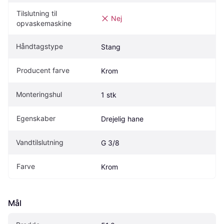
Tilslutning til 
Nej
opvaskemaskine
Håndtagstype
Stang
Producent farve
Krom
Monteringshul
1 stk
Egenskaber
Drejelig hane
Vandtilslutning
G 3/8
Farve
Krom
Mål