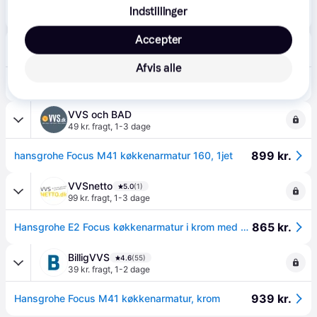
Indstillinger
812 kr.
Hansgrohe hansgrohe Focus M41 etgrebs køkkenarmatur 220mm tud krom 1 STK
Accepter
BAUHAUS
5.0
(3)
69 kr. fragt
,
2 dage
Afvis alle
850 kr.
Hansgrohe køkkenarmatur Focus 160 krom
VVS och BAD
49 kr. fragt
,
1-3 dage
899 kr.
hansgrohe Focus M41 køkkenarmatur 160, 1jet
VVSnetto
5.0
(1)
99 kr. fragt
,
1-3 dage
865 kr.
Hansgrohe E2 Focus køkkenarmatur i krom med svingtud
BilligVVS
4.6
(55)
39 kr. fragt
,
1-2 dage
939 kr.
Hansgrohe Focus M41 køkkenarmatur, krom