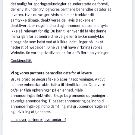
det muligt for sporingsteknologier at understøtte de formål,
der er vist under »Vi og vores partnere behandler datafor at
levere«. Hvis du vælger Afvis alle eller trækker dit
samtykke tilbage, deaktiveres de. Hvis trackere er
deaktiveret, er noget indhold og annoncer, du ser, muligvis
ikke så relevant for dig. Du kan til enhver tid få vist denne
menu igen for at ændre dine valg eller trække samtykke
tilbage når som helst ved at klikke Indstillinger på linket
nederst på websiden. Dine valg vil have virkning i vores
Website. Se vores privatliv politik for at få flere oplysninger.
Cookiepolitik
BilligVentilation
5.0
(3)
49 kr. fragt
Vi og vores partnere behandler data for at levere
784 kr.
hansgrohe Focus 160 køkken armatur . Krom.
Bruge præcise geografiske placeringsoplysninger. Aktivt
scanne enhedskarakteristika til identifikation. Opbevare
og/eller tilgå oplysninger på en enhed. Måle
Completvvs.dk
4.8
(105)
annonceringseffektivitet. Bruge begrænsede oplysninger til
39 kr. fragt
,
1-2 dage
at vælge annoncering. Tilpasset annoncering og indhold,
annoncerings- og indholdsmåling, målgruppeundersøgelser
809 kr.
Hansgrohe Focus M41 køkkenarmatur, krom
og udvikling af tjenester.
Liste over partnere (leverandører)
House-Tech
49 kr. fragt
,
1-2 dage