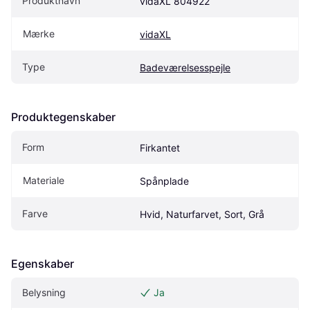
Produktnavn
vidaXL 804922
Mærke
vidaXL
Type
Badeværelsesspejle
Produktegenskaber
Form
Firkantet
Materiale
Spånplade
Farve
Hvid, Naturfarvet, Sort, Grå
Egenskaber
Belysning
Ja