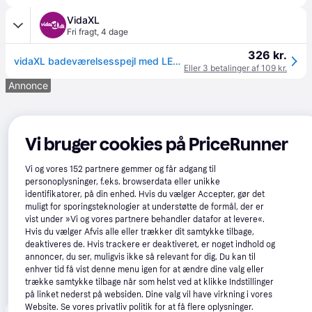
VidaXL
Fri fragt
,
4 dage
326 kr.
vidaXL badeværelsesspejl med LED-lys 60x8,5x37 akryl hvid
Eller 3 betalinger af 109 kr.
Annonce
Vi bruger cookies på PriceRunner
Vi og vores
152
partnere gemmer og får adgang til
personoplysninger, f.eks. browserdata eller unikke
identifikatorer, på din enhed. Hvis du vælger Accepter, gør det
muligt for sporingsteknologier at understøtte de formål, der er
vist under »Vi og vores partnere behandler datafor at levere«.
Hvis du vælger Afvis alle eller trækker dit samtykke tilbage,
deaktiveres de. Hvis trackere er deaktiveret, er noget indhold og
annoncer, du ser, muligvis ikke så relevant for dig. Du kan til
enhver tid få vist denne menu igen for at ændre dine valg eller
trække samtykke tilbage når som helst ved at klikke Indstillinger
på linket nederst på websiden. Dine valg vil have virkning i vores
Website. Se vores privatliv politik for at få flere oplysninger.