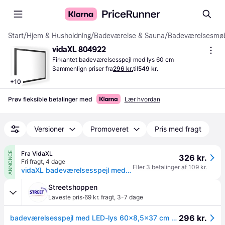
Start
/
Hjem & Husholdning
/
Badeværelse & Sauna
/
Badeværelsesmøb
vidaXL 804922
Firkantet badeværelsesspejl med lys 60 cm
Sammenlign priser fra
296 kr.
til
549 kr.
+
10
Prøv fleksible betalinger med
Lær hvordan
Versioner
Promoveret
Pris med fragt
Fra VidaXL
ANNONCE
326 kr.
Fri fragt
,
4 dage
Eller 3 betalinger af 109 kr.
vidaXL badeværelsesspejl med LED-lys 60x8,5x37 akryl hvid
Streetshoppen
·
Laveste pris
69 kr. fragt
,
3-7 dage
296 kr.
badeværelsesspejl med LED-lys 60x8,5x37 cm akryl sonoma-eg