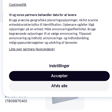
Produktet fås også hos 
1
butik
, som ikke er betalende 
Vis alle
Cookiepolitik
kunde i denne kategori.
Vi og vores partnere behandler data for at levere
Bruge præcise geografiske placeringsoplysninger. Aktivt scanne
Relaterede produkter
enhedskarakteristika til identifikation. Opbevare og/eller tilgå
oplysninger på en enhed. Måle annonceringseffektivitet. Bruge
Se vores forslag til andre produkter, der matcher dine 
begrænsede oplysninger til at vælge annoncering. Tilpasset
annoncering og indhold, annoncerings- og indholdsmåling,
interesser.
Vis alle
målgruppeundersøgelser og udvikling af tjenester.
Liste over partnere (leverandører)
Trender
Indstillinger
Accepter
Afvis alle
Loevschall Go
Spejl Med Lys 
Dansani Dina
85 cm
(780987040)