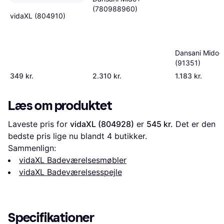
(780988960)
vidaXL (804910)
Dansani Mido+
(91351)
349 kr.
2.310 kr.
1.183 kr.
Læs om produktet
Laveste pris for 
vidaXL (804928)
 er 
545 kr.
 Det er den 
bedste pris lige nu blandt 
4
 butikker.
Sammenlign:
vidaXL Badeværelsesmøbler
vidaXL Badeværelsesspejle
Specifikationer