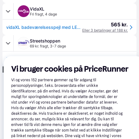
VidaXL
Fri fragt
,
4 dage
565 kr.
vidaXL badeværelsesspejl med LED-lys 80x8,5x37 cm akryl betongrå
Eller 3 betalinger af 188 kr.
Streetshoppen
69 kr. fragt
,
3-7 dage
553 kr.
badeværelsesspejl med LED-lys 80x8,5x37 cm akryl betongrå
Vi bruger cookies på PriceRunner
Annonce
Vi og vores
152
partnere gemmer og får adgang til
personoplysninger, f.eks. browserdata eller unikke
identifikatorer, på din enhed. Hvis du vælger Accepter, gør det
muligt for sporingsteknologier at understøtte de formål, der er
vist under »Vi og vores partnere behandler datafor at levere«.
Hvis du vælger Afvis alle eller trækker dit samtykke tilbage,
deaktiveres de. Hvis trackere er deaktiveret, er noget indhold og
annoncer, du ser, muligvis ikke så relevant for dig. Du kan til
enhver tid få vist denne menu igen for at ændre dine valg eller
trække samtykke tilbage når som helst ved at klikke Indstillinger
på linket nederst på websiden. Dine valg vil have virkning i vores