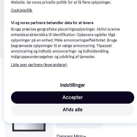
Website. Se vores privatliv politik for at få flere oplysninger.
Cookiepolitik
Vi og vores partnere behandler data for at levere
Bruge præcise geografiske placeringsoplysninger. Aktivt scanne
Produktet fås også hos 
1
butik
, som ikke er betalende 
enhedskarakteristika til identifikation. Opbevare og/eller tilgå
Vis alle
kunde i denne kategori.
oplysninger på en enhed. Måle annonceringseffektivitet. Bruge
begrænsede oplysninger til at vælge annoncering. Tilpasset
annoncering og indhold, annoncerings- og indholdsmåling,
målgruppeundersøgelser og udvikling af tjenester.
Relaterede produkter
Liste over partnere (leverandører)
Se vores forslag til andre produkter, der matcher dine 
interesser.
Vis alle
Indstillinger
Accepter
Afvis alle
Dansani Mido+