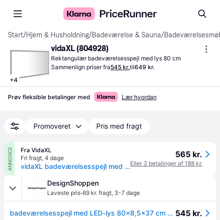
Start
/
Hjem & Husholdning
/
Badeværelse & Sauna
/
Badeværelsesmøb
vidaXL (804928)
Rektangulær badeværelsesspejl med lys 80 cm
Sammenlign priser fra
545 kr.
til
649 kr.
+
4
Prøv fleksible betalinger med
Lær hvordan
Promoveret
Pris med fragt
Fra VidaXL
ANNONCE
565 kr.
Fri fragt
,
4 dage
Eller 3 betalinger af 188 kr.
vidaXL badeværelsesspejl med LED-lys 80x8,5x37 cm akryl betongrå
DesignShoppen
·
Laveste pris
69 kr. fragt
,
3-7 dage
545 kr.
badeværelsesspejl med LED-lys 80x8,5x37 cm akryl betongrå