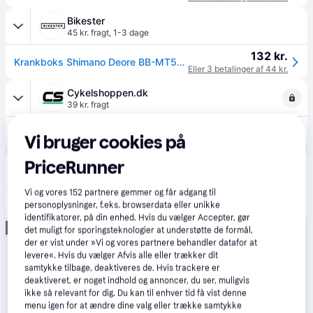
Bikester
45 kr. fragt
,
1-3 dage
132 kr.
Krankboks Shimano Deore BB-MT501 BSA 68/73mm.
Eller 3 betalinger af 44 kr.
Cykelshoppen.dk
39 kr. fragt
149 kr.
Shimano MT501 BSA Krankboks, 68/73mm
Vi bruger cookies på
PriceRunner
Cykelgear.dk
4.8
(275)
45 kr. fragt
,
1-2 dage
Vi og vores
152
partnere gemmer og får adgang til
149 kr.
Shimano Krankboks BB-MT501 Hollowtech II
personoplysninger, f.eks. browserdata eller unikke
identifikatorer, på din enhed. Hvis du vælger Accepter, gør
Annonce
det muligt for sporingsteknologier at understøtte de formål,
der er vist under »Vi og vores partnere behandler datafor at
levere«. Hvis du vælger Afvis alle eller trækker dit
samtykke tilbage, deaktiveres de. Hvis trackere er
deaktiveret, er noget indhold og annoncer, du ser, muligvis
ikke så relevant for dig. Du kan til enhver tid få vist denne
menu igen for at ændre dine valg eller trække samtykke