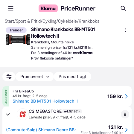
Start
/
Sport & Fritid
/
Cykling
/
Cykeldele
/
Krankboks
Shimano Krankboks BB-MT501 
Trender
Hollowtech II
Krankboks, Mountainbike
Sammenlign priser fra
121 kr.
til
219 kr.
Fra 3 betalinger af 40 kr. med
Prøv fleksible betalinger*
Promoveret
Pris med fragt
Fra Bike&Co
ANNONCE
159 kr.
49 kr. fragt
,
2-5 dage
Shimano BB MT501 Hollowtech II
CS MEGASTORE
4.5
(1861)
·
Laveste pris
39 kr. fragt
,
4-5 dage
121 kr.
(ComputerSalg) Shimano Deore BB-MT501 centerleje, HT2 BSA
Eller 3 betalinger af 40 kr.