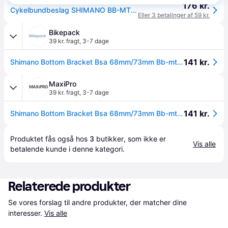
176 kr.
Cykelbundbeslag SHIMANO BB-MT501 68/73.
Eller 3 betalinger af 59 kr.
Bikepack
39 kr. fragt
,
3-7 dage
141 kr.
Shimano Bottom Bracket Bsa 68mm/73mm Bb-mt501 Mtb - Krankboks
MaxiPro
39 kr. fragt
,
3-7 dage
141 kr.
Shimano Bottom Bracket Bsa 68mm/73mm Bb-mt501 Mtb - Krankboks
Produktet fås også hos 
3
butikker
, som ikke er 
Vis alle
betalende kunde i denne kategori.
Relaterede produkter
Se vores forslag til andre produkter, der matcher dine 
interesser.
Vis alle