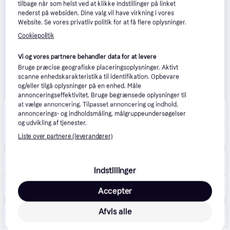
tilbage når som helst ved at klikke Indstillinger på linket
nederst på websiden. Dine valg vil have virkning i vores
Website. Se vores privatliv politik for at få flere oplysninger.
Cookiepolitik
Vi og vores partnere behandler data for at levere
Bruge præcise geografiske placeringsoplysninger. Aktivt
scanne enhedskarakteristika til identifikation. Opbevare
og/eller tilgå oplysninger på en enhed. Måle
annonceringseffektivitet. Bruge begrænsede oplysninger til
at vælge annoncering. Tilpasset annoncering og indhold,
Cykelpartner
4.6
(81)
annoncerings- og indholdsmåling, målgruppeundersøgelser
45 kr. fragt
,
1-2 dage
og udvikling af tjenester.
149 kr.
Shimano Deore MT501 - Krankleje 68-73mm - BSA gevind.
Liste over partnere (leverandører)
Bike&Co
49 kr. fragt
,
2-5 dage
Indstillinger
159 kr.
Shimano BB MT501 Hollowtech II
Accepter
Trodo
Afvis alle
2-3 dage