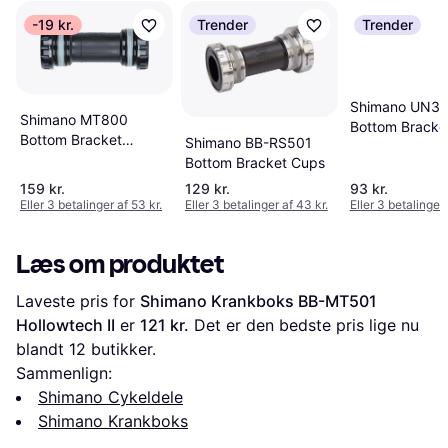
-19 kr.
Trender
Trender
Shimano UN3
Shimano MT800
Bottom Bracke
Bottom Bracket
Shimano BB-RS501
68/73mm BSA
Bottom Bracket Cups
159 kr.
129 kr.
93 kr.
Eller 3 betalinger af 53 kr.
Eller 3 betalinger af 43 kr.
Eller 3 betalinger 
Læs om produktet
Laveste pris for 
Shimano Krankboks BB-MT501 
Hollowtech II
 er 
121 kr.
 Det er den bedste pris lige nu 
blandt 
12
 butikker.
Sammenlign:
Shimano Cykeldele
Shimano Krankboks