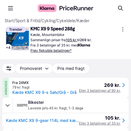
Start
/
Sport & Fritid
/
Cykling
/
Cykeldele
/
Kæder
KMC X9 9 Speed 288g
Trender
Kæde, Mountainbike
Sammenlign priser fra
105 kr.
til
269 kr.
Fra 3 betalinger af 35 kr. med
+
4
Prøv fleksible betalinger*
Promoveret
Pris med fragt
Fra 24MX
ANNONCE
269 kr.
79 kr. fragt
Eller 3 betalinger af 90 kr.
Kæde KMC X9 9-s Sølv/Grå - Grå
Bikester
·
Laveste pris
45 kr. fragt
,
1-3 dage
105 kr.
Kæde KMC X9 9-gear 114L med kædelås.
Eller 3 betalinger af 35 kr.