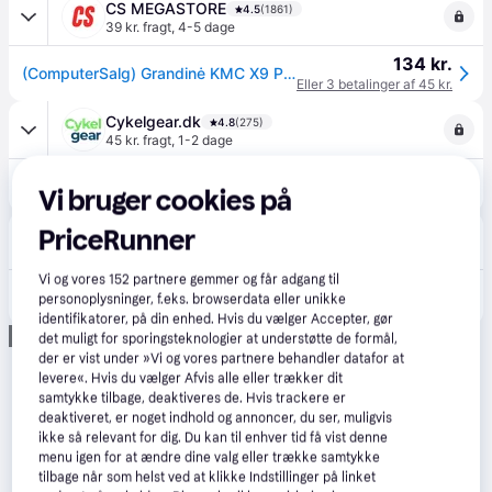
CS MEGASTORE
4.5
(1861)
39 kr. fragt
,
4-5 dage
134 kr.
(ComputerSalg) Grandinė KMC X9 Pilkas 9 greičių 114-links
Eller 3 betalinger af 45 kr.
Cykelgear.dk
4.8
(275)
45 kr. fragt
,
1-2 dage
129 kr.
KMC X9 kæde 9-speed
Vi bruger cookies på
Trodo
PriceRunner
2-3 dage
Vi og vores
152
partnere gemmer og får adgang til
140 kr.
Cykelkæde KMC X9 Grey BX09GG114.
personoplysninger, f.eks. browserdata eller unikke
Eller 3 betalinger af 47 kr.
identifikatorer, på din enhed. Hvis du vælger Accepter, gør
Annonce
det muligt for sporingsteknologier at understøtte de formål,
der er vist under »Vi og vores partnere behandler datafor at
levere«. Hvis du vælger Afvis alle eller trækker dit
samtykke tilbage, deaktiveres de. Hvis trackere er
deaktiveret, er noget indhold og annoncer, du ser, muligvis
ikke så relevant for dig. Du kan til enhver tid få vist denne
menu igen for at ændre dine valg eller trække samtykke
tilbage når som helst ved at klikke Indstillinger på linket