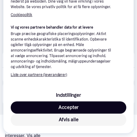
nederst på websiden. Dine valg vil have virkning i vores
Website. Se vores privatliv politik for at få flere oplysninger.
Cookiepolitik
Vi og vores partnere behandler data for at levere
Bruge præcise geografiske placeringsoplysninger. Aktivt
scanne enhedskarakteristika til identifikation. Opbevare
og/eller tilgå oplysninger på en enhed. Måle
annonceringseffektivitet. Bruge begrænsede oplysninger til
at vælge annoncering. Tilpasset annoncering og indhold,
24MX
annoncerings- og indholdsmåling, målgruppeundersøgelser
79 kr. fragt
og udvikling af tjenester.
269 kr.
Kæde KMC X9 9-s Sølv/Grå - Grå
Liste over partnere (leverandører)
Eller 3 betalinger af 90 kr.
Produktet fås også hos 
3
butikker
, som ikke er 
Vis alle
Indstillinger
betalende kunde i denne kategori.
Accepter
Relaterede produkter
Afvis alle
Se vores forslag til andre produkter, der matcher dine 
interesser.
Vis alle