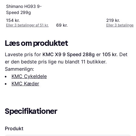
Shimano HG93 9-
Speed 299g
154 kr.
219 kr.
69 kr.
Eller 3 betalinger af 51 kr.
Eller 3 betalinger 
Læs om produktet
Laveste pris for 
KMC X9 9 Speed 288g
 er 
105 kr.
 Det 
er den bedste pris lige nu blandt 
11
 butikker.
Sammenlign:
KMC Cykeldele
KMC Kæder
Specifikationer
Produkt