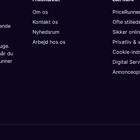
Om os
PriceRunne
Kontakt os
Ofte stille
gende
Nyhedsrum
Sikker onli
Arbejd hos os
Privatliv & 
uge.
Cookie-inds
når du
unner
Digital Ser
Annonceopl