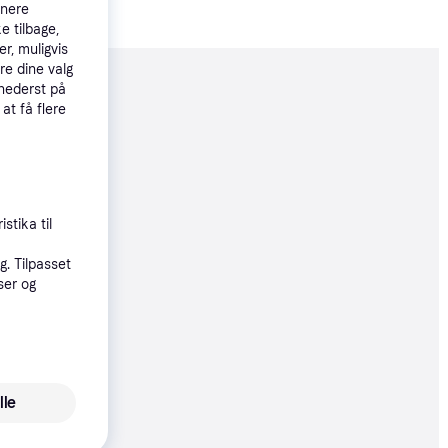
tnere
e tilbage,
r, muligvis
re dine valg
 nederst på
moveret
 at få flere
99 kr.
stika til
øbsgaranti
. Tilpasset
4 kr.
ser og
31 kr./md.
øbsgaranti
9 kr.
lle