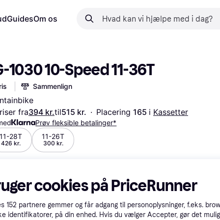
ud
Guides
Om os
-1030 10-Speed 11-36T
is
Sammenlign
ntainbike
iser fra
394 kr.
til
515 kr.
·
Placering 
165 
i 
Kassetter
 med
Prøv fleksible betalinger*
11-28T
11-26T
426 kr.
300 kr.
ruger cookies på PriceRunner
es
152
partnere gemmer og får adgang til personoplysninger, f.eks. bro
ke identifikatorer, på din enhed. Hvis du vælger Accepter, gør det mulig