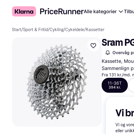
Alle kategorier
Tilb
Start
/
Sport & Fritid
/
Cykling
/
Cykeldele
/
Kassetter
Sram PG
Overvåg pr
Kassette, Mou
Sammenlign pr
Fra 131 kr./md.
11-36T
394 kr.
Vi b
Vi og vor
eller unik