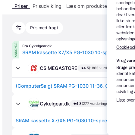
sporingst
Priser
Prisudvikling
Læs om produktet
Specifika
behandler
deaktiver
ikke så r
eller træ
Pris med fragt
websiden. 
oplysninge
ANNONCE
Fra Cykelgear.dk
Cookiepoli
SRAM kassette X7/X5 PG-1030 10-speed 11-36
Vi og vor
CS MEGASTORE
Bruge præ
4.5
(1863 vurderinger)
identifik
annonceri
(ComputerSalg) SRAM PG-1030 11-36, Cykelkassette
annonceri
udvikling 
Liste over
Cykelgear.dk
4.8
(277 vurderinger)
SRAM kassette X7/X5 PG-1030 10-speed 11-36