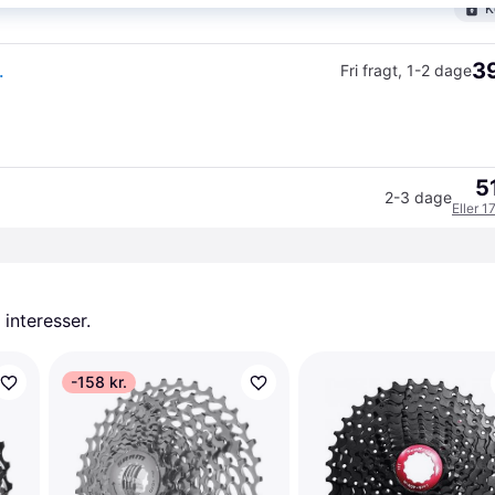
K
39
.
Fri fragt
,
1-2 dage
5
2-3 dage
Eller 1
 interesser.
-158 kr.