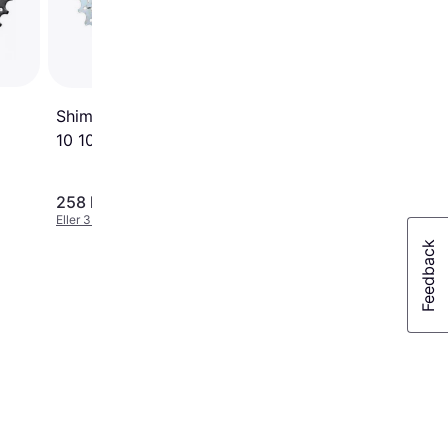
Shimano Deore CS-HG50-
10 10-Speed 11-36T
258 kr.
469 kr.
Eller 3 betalinger af 86 kr.