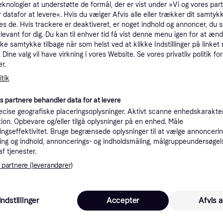
eknologier at understøtte de formål, der er vist under »Vi og vores par
tioner
 datafor at levere«. Hvis du vælger Afvis alle eller trækker dit samtykk
es de. Hvis trackere er deaktiveret, er noget indhold og annoncer, du se
elevant for dig. Du kan til enhver tid få vist denne menu igen for at ænd
kke samtykke tilbage når som helst ved at klikke Indstillinger på linket
Pro
Dine valg vil have virkning i vores Website. Se vores privatliv politik for
r.
tik
3
Fri fragt
,
1-2 dage
es partnere behandler data for at levere
cise geografiske placeringsoplysninger. Aktivt scanne enhedskarakteri
K
ation. Opbevare og/eller tilgå oplysninger på en enhed. Måle
ngseffektivitet. Bruge begrænsede oplysninger til at vælge annoncering
39
, Stål, Sølv
·
ng og indhold, annoncerings- og indholdsmåling, målgruppeundersøgel
Laveste pris
39 kr. fragt
,
4-5 dage
Eller 1
af tjenester.
 partnere (leverandører)
K
39
Fri fragt
,
1-2 dage
Indstillinger
Accepter
Afvis a