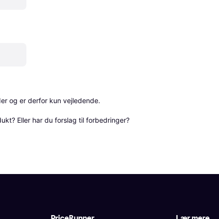
r og er derfor kun vejledende. 

? Eller har du forslag til forbedringer? 
PriceRunner
Lær mere