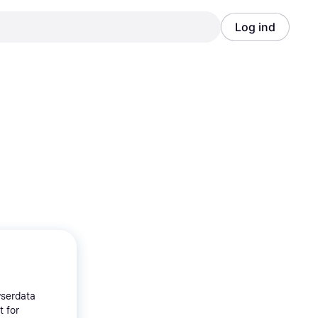
Log ind
Annonce
Annonce
wserdata
t for