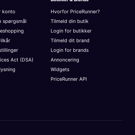
r konto
Hvorfor PriceRunner?
de spørgsmål
Tilmeld din butik
neshopping
Login for butikker
vilkår
Tilmeld dit brand
tillinger
Login for brands
vices Act (DSA)
Annoncering
ysning
Widgets
PriceRunner API