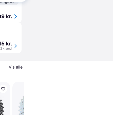
øbsgaranti
9 kr.
15 kr.
72 kr./md.
Vis alle
Trender
Shimano Deore XT C
M771 10-Speed 11-36