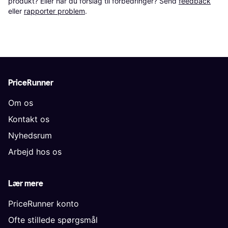
produkt? Eller har du forslag til forbedringer? Send 
feedback
eller 
rapporter problem
.
PriceRunner
Om os
Kontakt os
Nyhedsrum
Arbejd hos os
Lær mere
PriceRunner konto
Ofte stillede spørgsmål