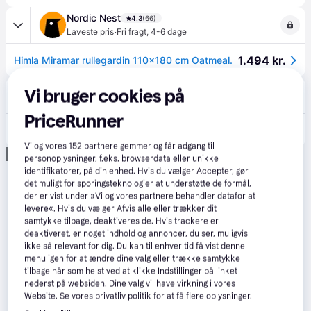
Nordic Nest
4.3
(66)
·
Laveste pris
Fri fragt
,
4-6 dage
1.494 kr.
Himla Miramar rullegardin 110x180 cm Oatmeal.
Boozt
Vi bruger cookies på
Fri fragt
,
1-2 dage
PriceRunner
2.392 kr.
HIMLA Miramar Lodrette Persienner | Beige | 110X180 cm
Vi og vores
152
partnere gemmer og får adgang til
Annonce
personoplysninger, f.eks. browserdata eller unikke
identifikatorer, på din enhed. Hvis du vælger Accepter, gør
det muligt for sporingsteknologier at understøtte de formål,
der er vist under »Vi og vores partnere behandler datafor at
levere«. Hvis du vælger Afvis alle eller trækker dit
samtykke tilbage, deaktiveres de. Hvis trackere er
deaktiveret, er noget indhold og annoncer, du ser, muligvis
ikke så relevant for dig. Du kan til enhver tid få vist denne
menu igen for at ændre dine valg eller trække samtykke
tilbage når som helst ved at klikke Indstillinger på linket
nederst på websiden. Dine valg vil have virkning i vores
Website. Se vores privatliv politik for at få flere oplysninger.