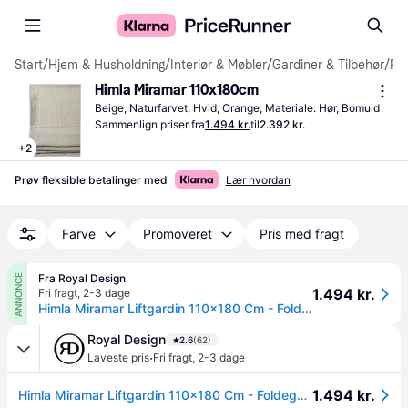
Start
/
Hjem & Husholdning
/
Interiør & Møbler
/
Gardiner & Tilbehør
/
Persienner
Himla Miramar 110x180cm
Beige, Naturfarvet, Hvid, Orange, Materiale: Hør, Bomuld
Sammenlign priser fra
1.494 kr.
til
2.392 kr.
+
2
Prøv fleksible betalinger med
Lær hvordan
Farve
Promoveret
Pris med fragt
Fra Royal Design
ANNONCE
1.494 kr.
Fri fragt
,
2-3 dage
Himla Miramar Liftgardin 110x180 Cm - Foldegardiner Hør Oatmeal - L24227-00112-2304.
Royal Design
2.6
(62)
·
Laveste pris
Fri fragt
,
2-3 dage
1.494 kr.
Himla Miramar Liftgardin 110x180 Cm - Foldegardiner Hør Oatmeal - L24227-00112-2304.