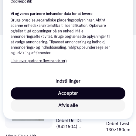
Cookiepolitik
Vi og vores partnere behandler data for at levere
Bruge præcise geografiske placeringsoplysninger. Aktivt
scanne enhedskarakteristika til identifikation. Opbevare
og/eller tilgå oplysninger på en enhed. Måle
annonceringseffektivitet. Bruge begrænsede oplysninger til
Relaterede produkter
at vælge annoncering. Tilpasset annoncering og indhold,
annoncerings- og indholdsmåling, målgruppeundersøgelser
Se vores forslag til andre produkter, der matcher dine 
og udvikling af tjenester.
interesser.
Vis alle
Liste over partnere (leverandører)
Trender
Indstillinger
Accepter
Afvis alle
Debel Uni DL
Debel Twist
(8421504)
130x160cm
140x175cm